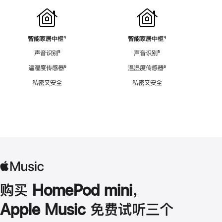
智能家居中枢
脚
⁴
智能家居中枢
脚
⁴
注
注
声音识别
脚
⁵
声音识别
脚
⁵
注
注
温湿度传感器
脚
⁶
温湿度传感器
脚
⁶
注
注
私密又安全
私密又安全
购买 HomePod mini，
Apple Music 免费试听三个