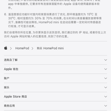
app 中单独提供。它要求所有连接家居配件的 Apple 设备均使用最新版本软
件。
温湿度感应功能针对室内和家居场景进行了优化，即环境温度约为 15ºC 至
30ºC、相对湿度约为 30% 至 70% 的场景。在长时间以高音量播放音频等情
况下，准确性可能会降低。HomePod mini 在启动后需要一定时间对传感器进
行校准，才可显示结果。
我们会使用你所在位置，为你更快显示送货选项。我们通过你的 IP 地址，或者你在上次
访问 Apple 网站时输入的位置信息，找到了你的位置。
HomePod
购买 HomePod mini
Apple
选购及了解
Apple 钱包
账户
娱乐
Apple Store 商店
商务应用