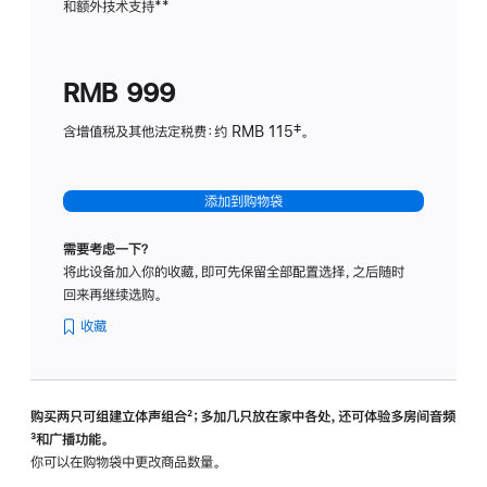
和额外技术支持
脚
**
计
注
划
(适
RMB 999
用
于
含增值税及其他法定税费：约 RMB 115‡。
HomeP
mini)
添加到购物袋
需要考虑一下？
将此设备加入你的收藏，即可先保留全部配置选择，之后随时
回来再继续选购。
收藏
购买两只可组建立体声组合
脚
²；多加几只放在家中各处，还可体验多‍房‍间音频
脚
³和广播功能。
注
注
你可以在购物袋中更改商品数量。