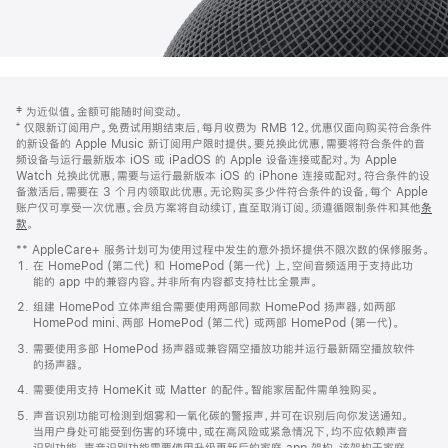
网
脚
‡ 为近似值。金额可能随时间变动。
注
页
⁺ 仅限新订阅用户。免费试用期结束后，每月收费为 RMB 12。优惠仅面向购买符合条件
页
的新设备的 Apple Music 新订阅用户限时提供。要兑换此优惠，需要将符合条件的音
频设备与运行最新版本 iOS 或 iPadOS 的 Apple 设备连接或配对。为 Apple
脚
Watch 兑换此优惠，需要与运行最新版本 iOS 的 iPhone 连接或配对。符合条件的设
备激活后，需要在 3 个月内领取此优惠。无论购买多少件符合条件的设备，每个 Apple
账户仅可享受一次优惠。会员方案将自动续订，直至取消订阅。须遵循限制条件和其他
条
款
。
(在
新
** AppleCare+ 服务计划可为使用过程中发生的意外损坏提供不限次数的保修服务。
窗
在 HomePod (第二代) 和 HomePod (第一代) 上，空间音频适用于支持此功
口
能的 app 中的兼容内容。并非所有内容都支持杜比全景声。
中
打
组建 HomePod 立体声组合需要使用两部同款 HomePod 扬声器，如两部
开)
HomePod mini、两部 HomePod (第二代) 或两部 HomePod (第一代)。
需要使用多部 HomePod 扬声器或兼容隔空播放功能并运行最新隔空播放软件
的扬声器。
需要使用支持 HomeKit 或 Matter 的配件。智能家居配件需单独购买。
声音识别功能可检测到烟雾和一氧化碳的警报声，并可在识别后向你发送通知。
当用户身处可能受到伤害的环境中，或在高风险或紧急情况下，均不应依赖声音
识别功能。声音识别功能需要使用升级更新后的家庭 app 架构，该架构于家庭