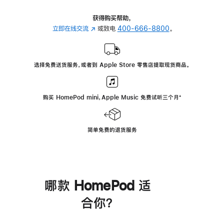
获得购买帮助，
立即在线交流
(在
或致电
400-666-8800
。
新
窗
口
选择免费送货服务，或者到 Apple Store 零售店提取现货商品。
中
打
开)
购买 HomePod mini，Apple Music 免费试听三个月
脚
⁺
注
简单免费的退货服务
哪款 HomePod 适
合你？
进