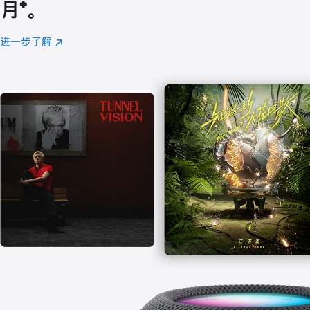
月
脚
⁺。
注
进一步了解
Apple
(在
Music
新
窗
口
中
打
开)