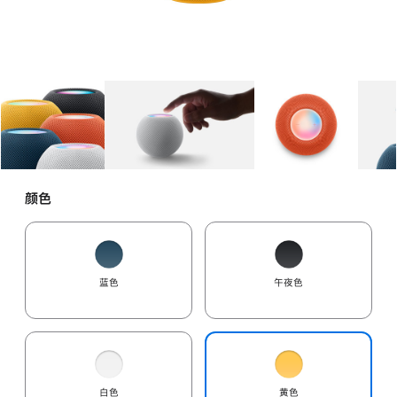
图库
图像
1
图库
图像
2
图库
图像
3
颜色
蓝色
午夜色
白色
黄色