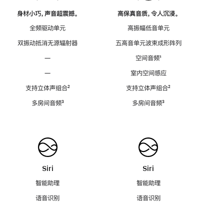
身材小巧，声音超震撼。
高保真音质，令人沉浸。
全频驱动单元
高振幅低音单元
双振动抵消无源辐射器
五高音单元波束成形阵列
—
空间音频
脚
¹
注
—
室内空间感应
支持立体声组合
脚
²
支持立体声组合
脚
²
注
注
多房间音频
脚
³
多房间音频
脚
³
注
注
Siri
Siri
智能助理
智能助理
语音识别
语音识别