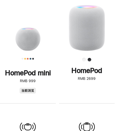
一
步
了
解
HomePod<
HomePod
HomePod mini
RMB 2699
RMB 999
HomePod
当前浏览
mini