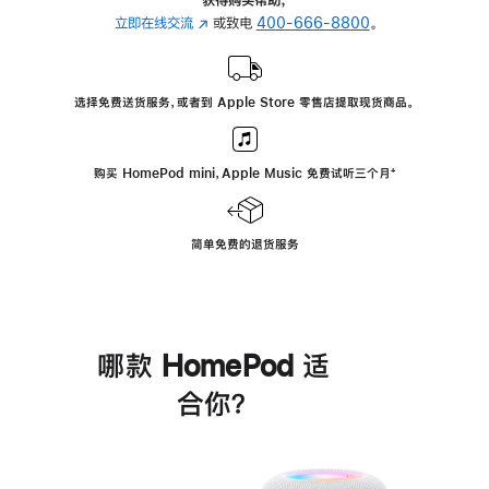
立即在线交流
(在
或致电
400-666-8800
。
新
窗
口
选择免费送货服务，或者到 Apple Store 零售店提取现货商品。
中
打
开)
购买 HomePod mini，Apple Music 免费试听三个月
脚
⁺
注
简单免费的退货服务
哪款 HomePod 适
合你？
进
一
步