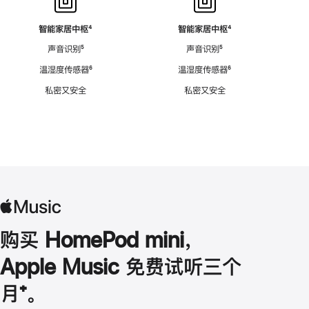
智能家居中枢
脚
⁴
智能家居中枢
脚
⁴
注
注
声音识别
脚
⁵
声音识别
脚
⁵
注
注
温湿度传感器
脚
⁶
温湿度传感器
脚
⁶
注
注
私密又安全
私密又安全
购买 HomePod mini，
Apple Music 免费试听三个
月
脚
⁺。