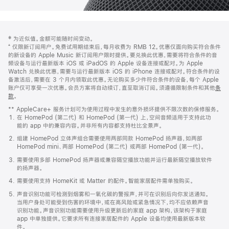
网
脚
‡ 为近似值。金额可能随时间变动。
注
页
⁺ 仅限新订阅用户。免费试用期结束后，每月收费为 RMB 12。优惠仅面向购买符合条件
页
的新设备的 Apple Music 新订阅用户限时提供。要兑换此优惠，需要将符合条件的音
频设备与运行最新版本 iOS 或 iPadOS 的 Apple 设备连接或配对。为 Apple
脚
Watch 兑换此优惠，需要与运行最新版本 iOS 的 iPhone 连接或配对。符合条件的设
备激活后，需要在 3 个月内领取此优惠。无论购买多少件符合条件的设备，每个 Apple
账户仅可享受一次优惠。会员方案将自动续订，直至取消订阅。须遵循限制条件和其他
条
款
。
(在
新
** AppleCare+ 服务计划可为使用过程中发生的意外损坏提供不限次数的保修服务。
窗
在 HomePod (第二代) 和 HomePod (第一代) 上，空间音频适用于支持此功
口
能的 app 中的兼容内容。并非所有内容都支持杜比全景声。
中
打
组建 HomePod 立体声组合需要使用两部同款 HomePod 扬声器，如两部
开)
HomePod mini、两部 HomePod (第二代) 或两部 HomePod (第一代)。
需要使用多部 HomePod 扬声器或兼容隔空播放功能并运行最新隔空播放软件
的扬声器。
需要使用支持 HomeKit 或 Matter 的配件。智能家居配件需单独购买。
声音识别功能可检测到烟雾和一氧化碳的警报声，并可在识别后向你发送通知。
当用户身处可能受到伤害的环境中，或在高风险或紧急情况下，均不应依赖声音
识别功能。声音识别功能需要使用升级更新后的家庭 app 架构，该架构于家庭
app 中单独提供。它要求所有连接家居配件的 Apple 设备均使用最新版本软
件。