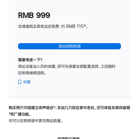
划
(适
RMB 999
用
于
含增值税及其他法定税费：约 RMB 115‡。
HomeP
mini)
添加到购物袋
需要考虑一下？
将此设备加入你的收藏，即可先保留全部配置选择，之后随时
回来再继续选购。
收藏
购买两只可组建立体声组合
脚
²；多加几只放在家中各处，还可体验多‍房‍间音频
脚
³和广播功能。
注
注
你可以在购物袋中更改商品数量。
获得购买帮助，