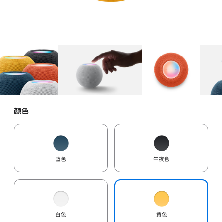
图库
图像
1
图库
图像
2
图库
图像
3
颜色
蓝色
午夜色
白色
黄色