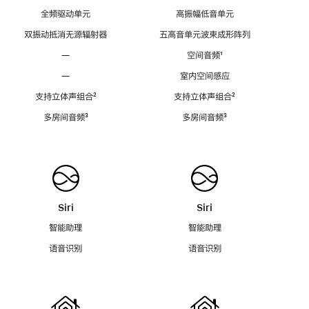
全频驱动单元
高振幅低音单元
双振动抵消无源辐射器
五高音单元波束成形阵列
—
空间音频
脚
¹
注
—
室内空间感应
支持立体声组合
脚
²
支持立体声组合
脚
²
注
注
多房间音频
脚
³
多房间音频
脚
³
注
注
Siri
Siri
智能助理
智能助理
语音识别
语音识别