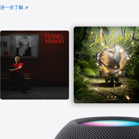
注
进一步了解
Apple
(在
Music
新
窗
口
中
打
开)