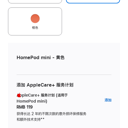
橙色
HomePod mini - 黄色
添加 AppleCare+ 服务计划
AppleCare+ 服务计划 (适用于
AppleC
添加
HomePod mini)
服
RMB 119
务
获得长达 2 年的不限次数的意外损坏保修服务
和额外技术支持
脚
**
计
注