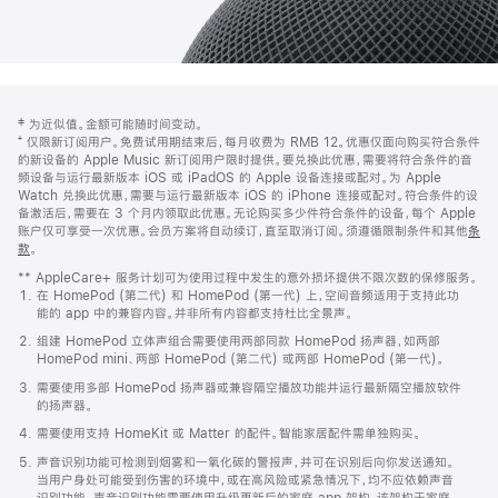
网
脚
‡ 为近似值。金额可能随时间变动。
注
页
⁺ 仅限新订阅用户。免费试用期结束后，每月收费为 RMB 12。优惠仅面向购买符合条件
页
的新设备的 Apple Music 新订阅用户限时提供。要兑换此优惠，需要将符合条件的音
频设备与运行最新版本 iOS 或 iPadOS 的 Apple 设备连接或配对。为 Apple
脚
Watch 兑换此优惠，需要与运行最新版本 iOS 的 iPhone 连接或配对。符合条件的设
备激活后，需要在 3 个月内领取此优惠。无论购买多少件符合条件的设备，每个 Apple
账户仅可享受一次优惠。会员方案将自动续订，直至取消订阅。须遵循限制条件和其他
条
款
。
(在
新
** AppleCare+ 服务计划可为使用过程中发生的意外损坏提供不限次数的保修服务。
窗
在 HomePod (第二代) 和 HomePod (第一代) 上，空间音频适用于支持此功
口
能的 app 中的兼容内容。并非所有内容都支持杜比全景声。
中
打
组建 HomePod 立体声组合需要使用两部同款 HomePod 扬声器，如两部
开)
HomePod mini、两部 HomePod (第二代) 或两部 HomePod (第一代)。
需要使用多部 HomePod 扬声器或兼容隔空播放功能并运行最新隔空播放软件
的扬声器。
需要使用支持 HomeKit 或 Matter 的配件。智能家居配件需单独购买。
声音识别功能可检测到烟雾和一氧化碳的警报声，并可在识别后向你发送通知。
当用户身处可能受到伤害的环境中，或在高风险或紧急情况下，均不应依赖声音
识别功能。声音识别功能需要使用升级更新后的家庭 app 架构，该架构于家庭