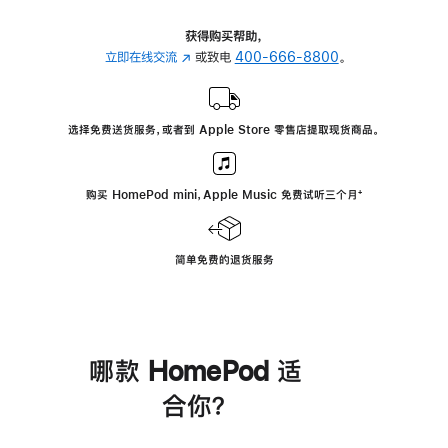
获得购买帮助，
立即在线交流
(在
或致电
400-666-8800
。
新
窗
口
选择免费送货服务，或者到 Apple Store 零售店提取现货商品。
中
打
开)
购买 HomePod mini，Apple Music 免费试听三个月
脚
⁺
注
简单免费的退货服务
哪款 HomePod 适
合你？
进