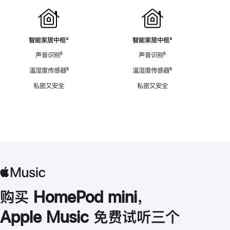
智能家居中枢
脚
⁴
智能家居中枢
脚
⁴
注
注
声音识别
脚
⁵
声音识别
脚
⁵
注
注
温湿度传感器
脚
⁶
温湿度传感器
脚
⁶
注
注
私密又安全
私密又安全
购买 HomePod mini，
Apple Music 免费试听三个