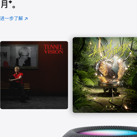
月
脚
⁺。
注
进一步了解
Apple
(在
Music
新
窗
口
中
打
开)