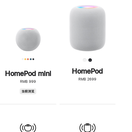
一
步
了
解
HomePod<
HomePod
HomePod mini
RMB 2699
RMB 999
HomePod
当前浏览
mini