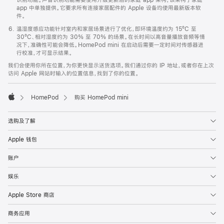
app 中单独提供。它要求所有连接家居配件的 Apple 设备均使用最新版本软
件。
温湿度感应功能针对室内和家居场景进行了优化，即环境温度约为 15ºC 至
30ºC、相对湿度约为 30% 至 70% 的场景。在长时间以高音量播放音频等情
况下，准确性可能会降低。HomePod mini 在启动后需要一定时间对传感器进
行校准，才可显示结果。
我们会使用你所在位置，为你更快显示送货选项。我们通过你的 IP 地址，或者你在上次
访问 Apple 网站时输入的位置信息，找到了你的位置。
HomePod
购买 HomePod mini
Apple
选购及了解
Apple 钱包
账户
娱乐
Apple Store 商店
商务应用