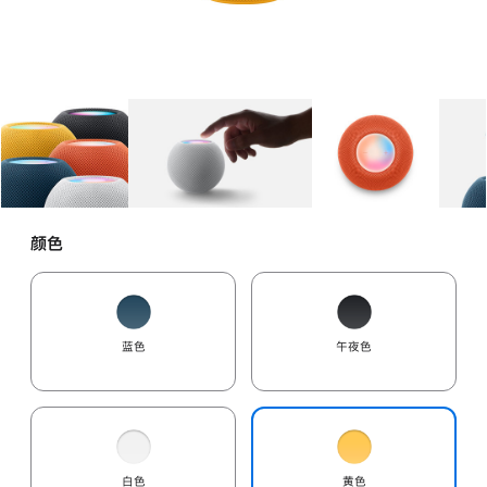
图库
图像
1
图库
图像
2
图库
图像
3
颜色
蓝色
午夜色
白色
黄色