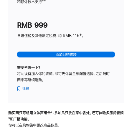
和额外技术支持
脚
**
计
注
划
(适
RMB 999
用
于
含增值税及其他法定税费：约 RMB 115‡。
HomeP
mini)
添加到购物袋
需要考虑一下？
将此设备加入你的收藏，即可先保留全部配置选择，之后随时
回来再继续选购。
收藏
购买两只可组建立体声组合
脚
²；多加几只放在家中各处，还可体验多‍房‍间音频
脚
³和广播功能。
注
注
你可以在购物袋中更改商品数量。