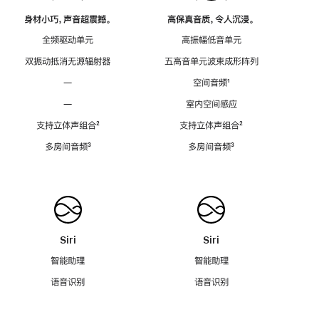
身材小巧，声音超震撼。
高保真音质，令人沉浸。
全频驱动单元
高振幅低音单元
双振动抵消无源辐射器
五高音单元波束成形阵列
—
空间音频
脚
¹
注
—
室内空间感应
支持立体声组合
脚
²
支持立体声组合
脚
²
注
注
多房间音频
脚
³
多房间音频
脚
³
注
注
Siri
Siri
智能助理
智能助理
语音识别
语音识别