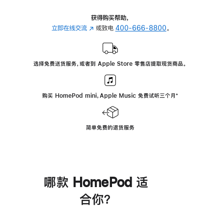
获得购买帮助，
立即在线交流
(在
或致电
400-666-8800
。
新
窗
口
选择免费送货服务，或者到 Apple Store 零售店提取现货商品。
中
打
开)
购买 HomePod mini，Apple Music 免费试听三个月
脚
⁺
注
简单免费的退货服务
哪款 HomePod 适
合你？
进