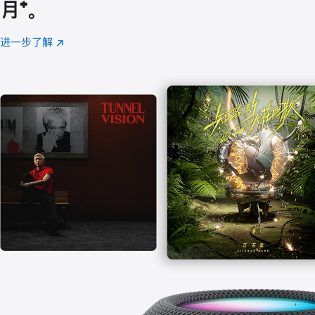
月
脚
⁺。
注
进一步了解
Apple
(在
Music
新
窗
口
中
打
开)