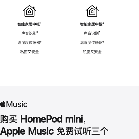
智能家居中枢
脚
⁴
智能家居中枢
脚
⁴
注
注
声音识别
脚
⁵
声音识别
脚
⁵
注
注
温湿度传感器
脚
⁶
温湿度传感器
脚
⁶
注
注
私密又安全
私密又安全
购买 HomePod mini，
Apple Music 免费试听三个