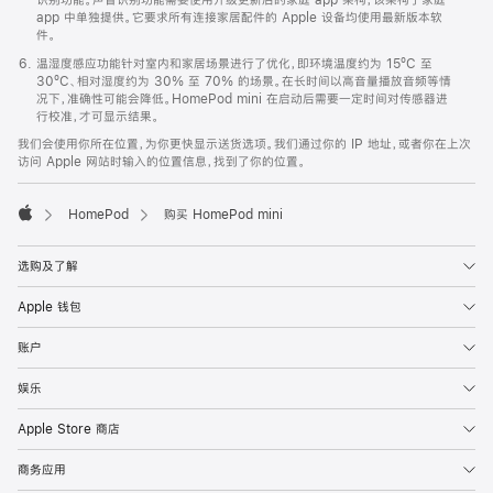
app 中单独提供。它要求所有连接家居配件的 Apple 设备均使用最新版本软
件。
温湿度感应功能针对室内和家居场景进行了优化，即环境温度约为 15ºC 至
30ºC、相对湿度约为 30% 至 70% 的场景。在长时间以高音量播放音频等情
况下，准确性可能会降低。HomePod mini 在启动后需要一定时间对传感器进
行校准，才可显示结果。
我们会使用你所在位置，为你更快显示送货选项。我们通过你的 IP 地址，或者你在上次
访问 Apple 网站时输入的位置信息，找到了你的位置。
HomePod
购买 HomePod mini
Apple
选购及了解
Apple 钱包
账户
娱乐
Apple Store 商店
商务应用