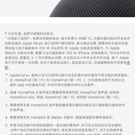
网
脚
‡ 为近似值。金额可能随时间变动。
注
页
⁺ 仅限新订阅用户。免费试用期结束后，每月收费为 RMB 12。优惠仅面向购买符合条件
页
的新设备的 Apple Music 新订阅用户限时提供。要兑换此优惠，需要将符合条件的音
频设备与运行最新版本 iOS 或 iPadOS 的 Apple 设备连接或配对。为 Apple
脚
Watch 兑换此优惠，需要与运行最新版本 iOS 的 iPhone 连接或配对。符合条件的设
备激活后，需要在 3 个月内领取此优惠。无论购买多少件符合条件的设备，每个 Apple
账户仅可享受一次优惠。会员方案将自动续订，直至取消订阅。须遵循限制条件和其他
条
款
。
(在
新
** AppleCare+ 服务计划可为使用过程中发生的意外损坏提供不限次数的保修服务。
窗
在 HomePod (第二代) 和 HomePod (第一代) 上，空间音频适用于支持此功
口
能的 app 中的兼容内容。并非所有内容都支持杜比全景声。
中
打
组建 HomePod 立体声组合需要使用两部同款 HomePod 扬声器，如两部
开)
HomePod mini、两部 HomePod (第二代) 或两部 HomePod (第一代)。
需要使用多部 HomePod 扬声器或兼容隔空播放功能并运行最新隔空播放软件
的扬声器。
需要使用支持 HomeKit 或 Matter 的配件。智能家居配件需单独购买。
声音识别功能可检测到烟雾和一氧化碳的警报声，并可在识别后向你发送通知。
当用户身处可能受到伤害的环境中，或在高风险或紧急情况下，均不应依赖声音
识别功能。声音识别功能需要使用升级更新后的家庭 app 架构，该架构于家庭