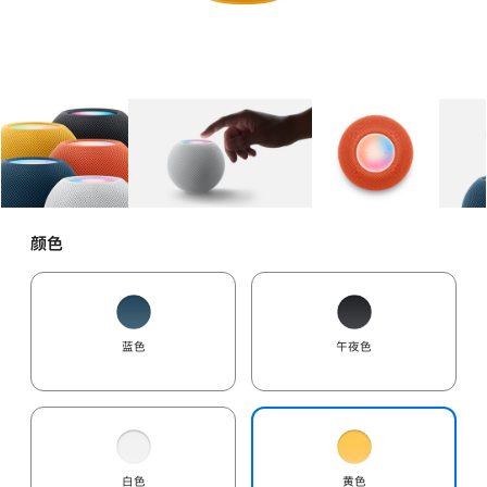
图库
图像
1
图库
图像
2
图库
图像
3
颜色
蓝色
午夜色
白色
黄色