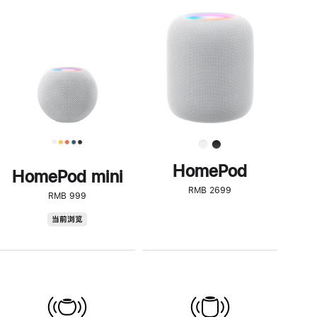
一
步
了
解
HomePod<
HomePod
HomePod mini
RMB 2699
RMB 999
HomePod
当前浏览
mini