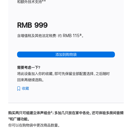
和额外技术支持
脚
**
计
注
划
(适
RMB 999
用
于
含增值税及其他法定税费：约 RMB 115‡。
HomeP
mini)
添加到购物袋
需要考虑一下？
将此设备加入你的收藏，即可先保留全部配置选择，之后随时
回来再继续选购。
收藏
购买两只可组建立体声组合
脚
²；多加几只放在家中各处，还可体验多‍房‍间音频
脚
³和广播功能。
注
注
你可以在购物袋中更改商品数量。