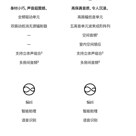
身材小巧，声音超震撼。
高保真音质，令人沉浸。
全频驱动单元
高振幅低音单元
双振动抵消无源辐射器
五高音单元波束成形阵列
—
空间音频
脚
¹
注
—
室内空间感应
支持立体声组合
脚
²
支持立体声组合
脚
²
注
注
多房间音频
脚
³
多房间音频
脚
³
注
注
Siri
Siri
智能助理
智能助理
语音识别
语音识别