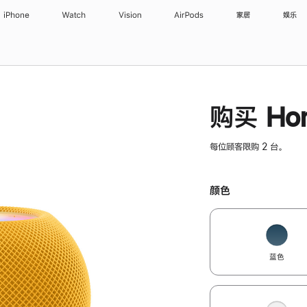
iPhone
Watch
Vision
AirPods
家居
娱乐
购买 Hom
每位顾客限购 2 台。
颜色
蓝色