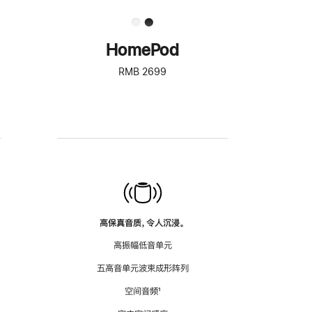
HomePod
RMB 2699
高保真音质，令人沉浸。
高振幅低音单元
五高音单元波束成形阵列
空间音频
脚
¹
注