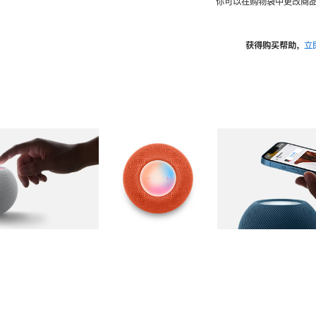
你可以在购物袋中更改商品
获得购买帮助，
立
图库
图像
2
图库
图像
3
图