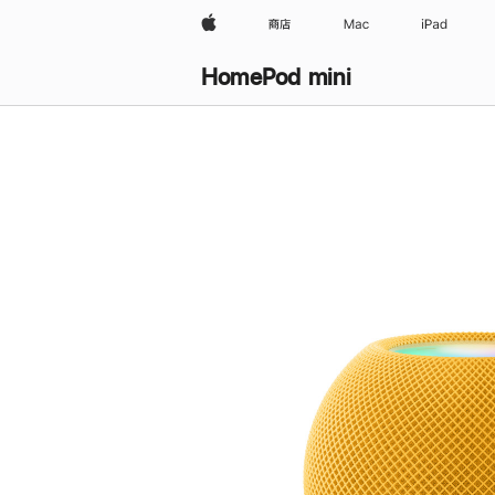
Apple
商店
Mac
iPad
HomePod mini
购
买
HomePod mini