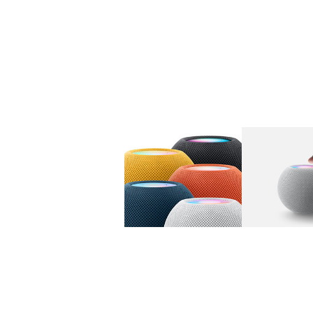
图库
图像
1