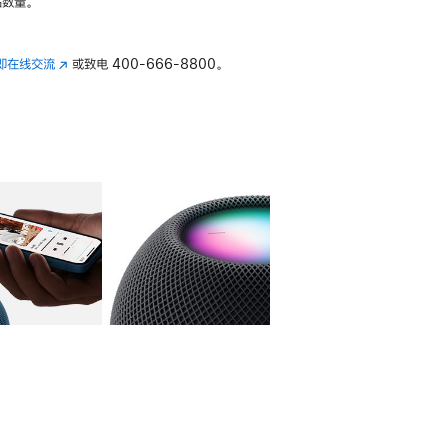
数量。
即在线交流
(在
或致电
400-666-8800。
新
窗
口
中
打
开)
库
图像
4
图库
图像
5