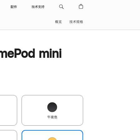
配件
技术支持
概览
技术规格
ePod mini
午夜色