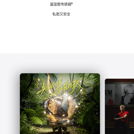
注
温湿度传感器
脚
⁶
注
私密又安全