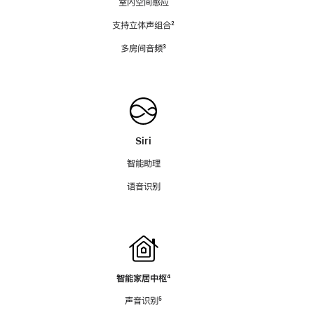
室内空间感应
支持立体声组合
脚
²
注
多房间音频
脚
³
注
Siri
智能助理
语音识别
智能家居中枢
脚
⁴
注
声音识别
脚
⁵