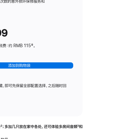
务
限次数的意外损坏保修服务和
计
划
(适
99
用
于
：约 RMB 115‡。
HomePod
mini)
添加到购物袋
藏，即可先保留全部配置选择，之后随时回
合
脚
²；多加几只放在家中各处，还可体验多‍房‍间音频
脚
³和
注
注