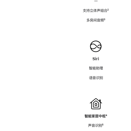
—
支持立体声组合
脚
²
注
多房间音频
脚
³
注
Siri
智能助理
语音识别
智能家居中枢
脚
⁴
注
声音识别
脚
⁵