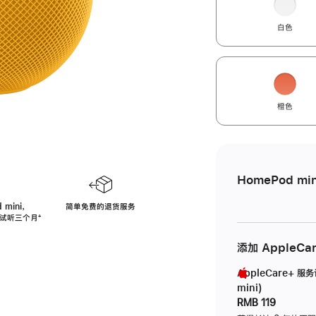
白色
橙色
HomePod min
 mini，
简单免费的退货服务
免费试听三个月
脚
⁺
注
添加 AppleCa
AppleCare+ 服
mini)
RMB 119