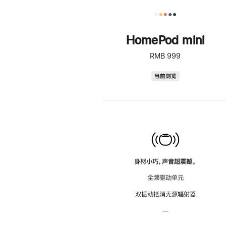
HomePod mini
RMB 999
HomePod
当前浏览
mini
身材小巧，声音超震撼。
全频驱动单元
双振动抵消无源辐射器
—