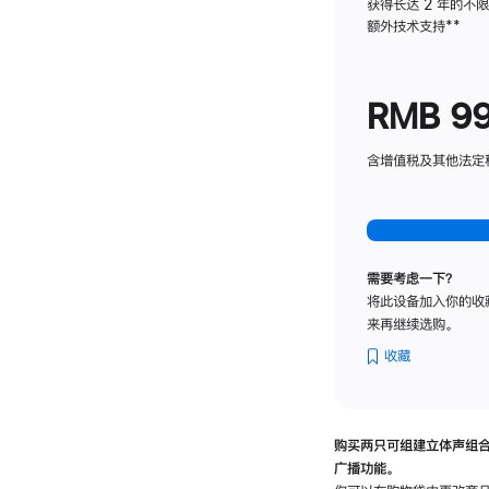
获得长达 2 年的不
额外技术支持
脚
**
注
RMB 9
含增值税及其他法定税费
需要考虑一下？
将此设备加入你的收
来再继续选购。
收藏
购买两只可组建立体声组
广播功能。