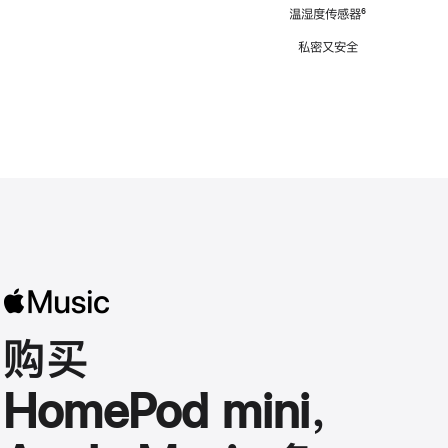
注
温湿度传感器
脚
⁶
注
私密又安全
购买
HomePod mini，