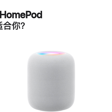
HomePod
适合你？
进
一
步
了
解
HomePod<