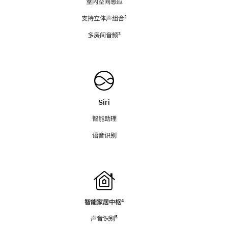
室内空间感应
支持立体声组合
脚
²
注
多房间音频
脚
³
注
Siri
智能助理
语音识别
智能家居中枢
脚
⁴
注
声音识别
脚
⁵