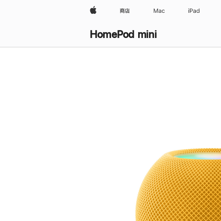
Apple
商店
Mac
iPad
HomePod mini
购
买
HomePod mini