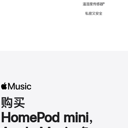
注
温湿度传感器
脚
⁶
注
私密又安全
购买
HomePod mini，