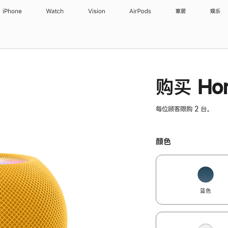
iPhone
Watch
Vision
AirPods
家居
娱乐
购买 Hom
每位顾客限购 2 台。
颜色
蓝色