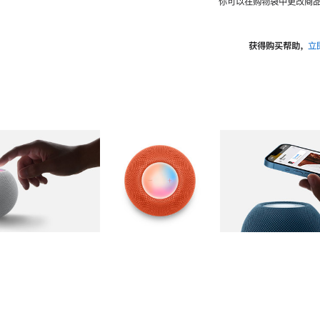
你可以在购物袋中更改商品
获得购买帮助，
立
图库
图像
2
图库
图像
3
图