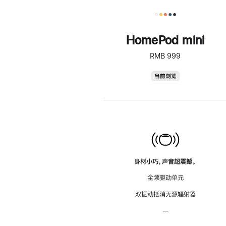
HomePod mini
RMB 999
HomePod
当前浏览
mini
身材小巧，声音超震撼。
全频驱动单元
双振动抵消无源辐射器
—