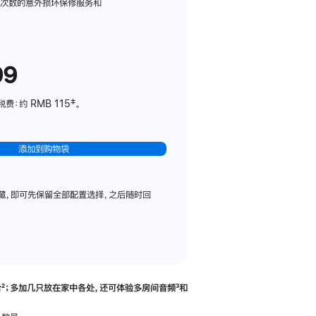
务
限次数的意外损坏保修服务和
计
划
(适
99
用
于
：约 RMB 115‡。
HomePod
mini)
添加到购物袋
藏，即可先保留全部配置选择，之后随时回
合
脚
²；多加几只放在家中各处，还可体验多‍房‍间音频
脚
³和
注
注