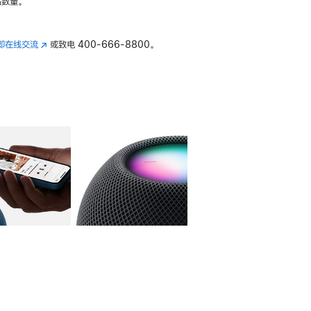
数量。
即在线交流
(在
或致电
400-666-8800。
新
窗
口
中
打
开)
库
图像
4
图库
图像
5