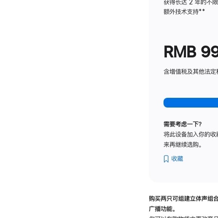
获得长达 2 年的不
额外技术支持
脚
**
注
RMB 9
含增值税及其他法定税费
需要考虑一下？
将此设备加入你的收
来再继续选购。
收藏
购买两只可组建立体声组
广播功能。