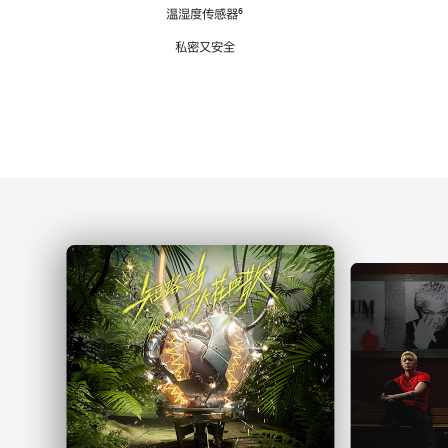
注
温湿度传感器
脚
⁶
注
私密又安全