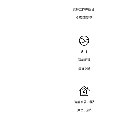
—
支持立体声组合
脚
²
注
多房间音频
脚
³
注
Siri
智能助理
语音识别
智能家居中枢
脚
⁴
注
声音识别
脚
⁵