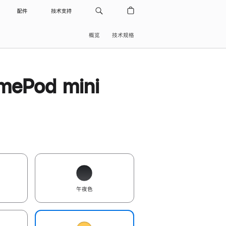
配件
技术支持
概览
技术规格
ePod mini
午夜色