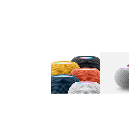
图库
图像
1