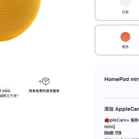
白色
橙色
HomePod min
 mini，
简单免费的退货服务
免费试听三个月
脚
⁺
注
添加 AppleCa
AppleCare+ 服
mini)
RMB 119