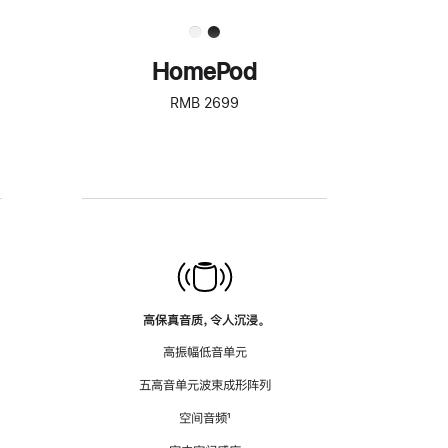
HomePod
RMB 2699
高保真音质，令人沉浸。
高振幅低音单元
五高音单元波束成形阵列
空间音频
脚
¹
注