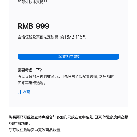
和额外技术支持
脚
**
计
注
划
(适
RMB 999
用
于
含增值税及其他法定税费：约 RMB 115‡。
HomeP
mini)
添加到购物袋
需要考虑一下？
将此设备加入你的收藏，即可先保留全部配置选择，之后随时
回来再继续选购。
收藏
购买两只可组建立体声组合
脚
²；多加几只放在家中各处，还可体验多‍房‍间音频
脚
³和广播功能。
注
注
你可以在购物袋中更改商品数量。