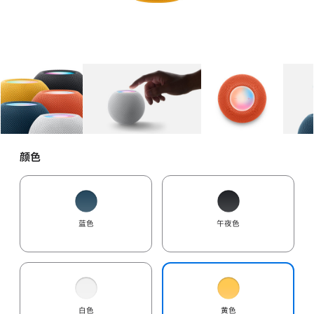
图库
图像
1
图库
图像
2
图库
图像
3
颜色
蓝色
午夜色
白色
黄色