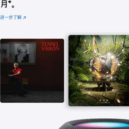
月
脚
⁺。
注
进一步了解
Apple
(在
Music
新
窗
口
中
打
开)