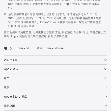
app 中单独提供。它要求所有连接家居配件的 Apple 设备均使用最新版本软
件。
温湿度感应功能针对室内和家居场景进行了优化，即环境温度约为 15ºC 至
30ºC、相对湿度约为 30% 至 70% 的场景。在长时间以高音量播放音频等情
况下，准确性可能会降低。HomePod mini 在启动后需要一定时间对传感器进
行校准，才可显示结果。
我们会使用你所在位置，为你更快显示送货选项。我们通过你的 IP 地址，或者你在上次
访问 Apple 网站时输入的位置信息，找到了你的位置。
HomePod
购买 HomePod mini
Apple
选购及了解
Apple 钱包
账户
娱乐
Apple Store 商店
商务应用