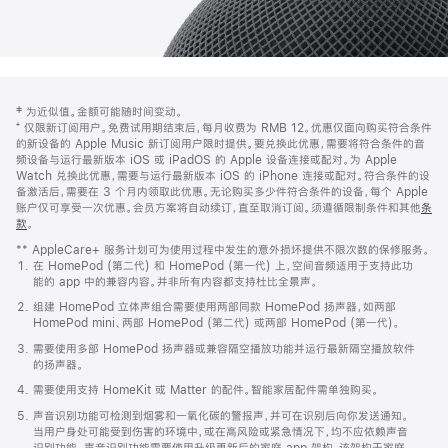
网
脚
‡ 为近似值。金额可能随时间变动。
注
页
⁺ 仅限新订阅用户。免费试用期结束后，每月收费为 RMB 12。优惠仅面向购买符合条件
页
的新设备的 Apple Music 新订阅用户限时提供。要兑换此优惠，需要将符合条件的音
频设备与运行最新版本 iOS 或 iPadOS 的 Apple 设备连接或配对。为 Apple
脚
Watch 兑换此优惠，需要与运行最新版本 iOS 的 iPhone 连接或配对。符合条件的设
备激活后，需要在 3 个月内领取此优惠。无论购买多少件符合条件的设备，每个 Apple
账户仅可享受一次优惠。会员方案将自动续订，直至取消订阅。须遵循限制条件和其他
条
款
。
(在
新
** AppleCare+ 服务计划可为使用过程中发生的意外损坏提供不限次数的保修服务。
窗
在 HomePod (第二代) 和 HomePod (第一代) 上，空间音频适用于支持此功
口
能的 app 中的兼容内容。并非所有内容都支持杜比全景声。
中
打
组建 HomePod 立体声组合需要使用两部同款 HomePod 扬声器，如两部
开)
HomePod mini、两部 HomePod (第二代) 或两部 HomePod (第一代)。
需要使用多部 HomePod 扬声器或兼容隔空播放功能并运行最新隔空播放软件
的扬声器。
需要使用支持 HomeKit 或 Matter 的配件。智能家居配件需单独购买。
声音识别功能可检测到烟雾和一氧化碳的警报声，并可在识别后向你发送通知。
当用户身处可能受到伤害的环境中，或在高风险或紧急情况下，均不应依赖声音
识别功能。声音识别功能需要使用升级更新后的家庭 app 架构，该架构于家庭