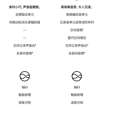
身材小巧，声音超震撼。
高保真音质，令人沉浸。
全频驱动单元
高振幅低音单元
双振动抵消无源辐射器
五高音单元波束成形阵列
—
空间音频
脚
¹
注
—
室内空间感应
支持立体声组合
脚
²
支持立体声组合
脚
²
注
注
多房间音频
脚
³
多房间音频
脚
³
注
注
Siri
Siri
智能助理
智能助理
语音识别
语音识别