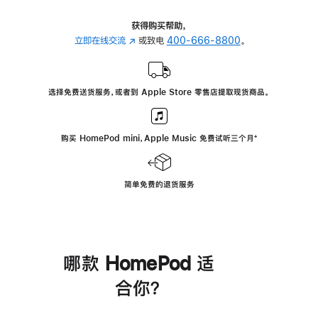
获得购买帮助，
立即在线交流
(在
或致电
400-666-8800
。
新
窗
口
选择免费送货服务，或者到 Apple Store 零售店提取现货商品。
中
打
开)
购买 HomePod mini，Apple Music 免费试听三个月
脚
⁺
注
简单免费的退货服务
哪款 HomePod 适
合你？
进