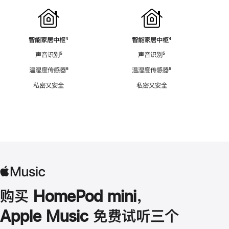
智能家居中枢
脚
⁴
智能家居中枢
脚
⁴
注
注
声音识别
脚
⁵
声音识别
脚
⁵
注
注
温湿度传感器
脚
⁶
温湿度传感器
脚
⁶
注
注
私密又安全
私密又安全
购买 HomePod mini，
Apple Music 免费试听三个