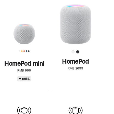
一
步
了
解
HomePod<
HomePod
HomePod mini
RMB 2699
RMB 999
HomePod
当前浏览
mini