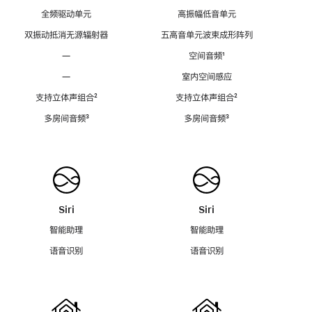
全频驱动单元
高振幅低音单元
双振动抵消无源辐射器
五高音单元波束成形阵列
—
空间音频
脚
¹
注
—
室内空间感应
支持立体声组合
脚
²
支持立体声组合
脚
²
注
注
多房间音频
脚
³
多房间音频
脚
³
注
注
Siri
Siri
智能助理
智能助理
语音识别
语音识别