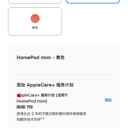
橙色
HomePod mini - 黄色
添加 AppleCare+ 服务计划
AppleCare+ 服务计划 (适用于
AppleC
添加
HomePod mini)
服
RMB 119
务
获得长达 2 年的不限次数的意外损坏保修服务
和额外技术支持
脚
**
计
注