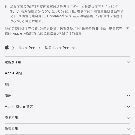
温湿度感应功能针对室内和家居场景进行了优化，即环境温度约为 15ºC 至
30ºC、相对湿度约为 30% 至 70% 的场景。在长时间以高音量播放音频等情
况下，准确性可能会降低。HomePod mini 在启动后需要一定时间对传感器进
行校准，才可显示结果。
我们会使用你所在位置，为你更快显示送货选项。我们通过你的 IP 地址，或者你在上次
访问 Apple 网站时输入的位置信息，找到了你的位置。
HomePod
购买 HomePod mini
Apple
选购及了解
Apple 钱包
账户
娱乐
Apple Store 商店
商务应用
教育应用