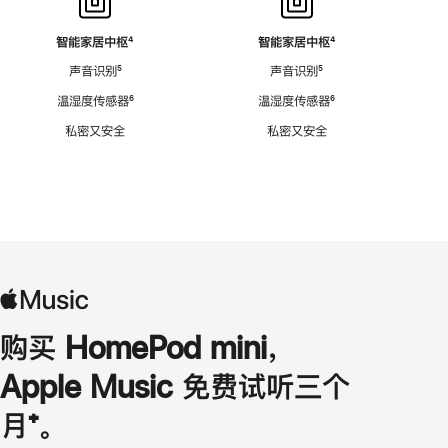
智能家居中枢
脚
⁴
智能家居中枢
脚
⁴
注
注
声音识别
脚
⁵
声音识别
脚
⁵
注
注
温湿度传感器
脚
⁶
温湿度传感器
脚
⁶
注
注
私密又安全
私密又安全
购买 HomePod mini，
Apple Music 免费试听三个
月
脚
⁺。