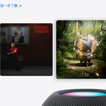
注
进一步了解
Apple
(在
Music
新
窗
口
中
打
开)