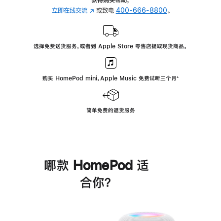
立即在线交流
(在
或致电
400-666-8800
。
新
窗
口
选择免费送货服务，或者到 Apple Store 零售店提取现货商品。
中
打
开)
购买 HomePod mini，Apple Music 免费试听三个月
脚
⁺
注
简单免费的退货服务
哪款 HomePod 适
合你？
进
一
步