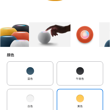
图库
图像
1
图库
图像
2
图库
图像
3
颜色
蓝色
午夜色
白色
黄色