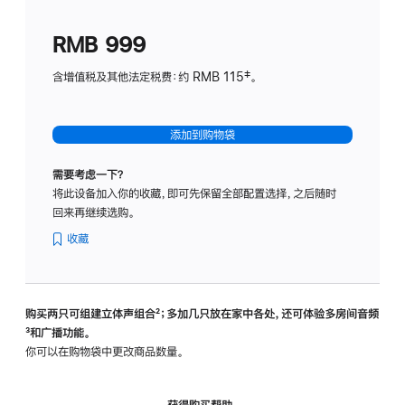
划
(适
RMB 999
用
于
含增值税及其他法定税费：约 RMB 115‡。
HomeP
mini)
添加到购物袋
需要考虑一下？
将此设备加入你的收藏，即可先保留全部配置选择，之后随时
回来再继续选购。
收藏
购买两只可组建立体声组合
脚
²；多加几只放在家中各处，还可体验多‍房‍间音频
脚
³和广播功能。
注
注
你可以在购物袋中更改商品数量。
获得购买帮助，