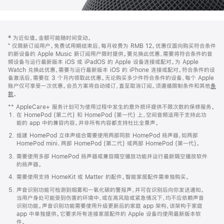
网
脚
‡ 为近似值。金额可能随时间变动。
注
页
⁺ 仅限新订阅用户。免费试用期结束后，每月收费为 RMB 12。优惠仅面向购买符合条件
页
的新设备的 Apple Music 新订阅用户限时提供。要兑换此优惠，需要将符合条件的音
频设备与运行最新版本 iOS 或 iPadOS 的 Apple 设备连接或配对。为 Apple
脚
Watch 兑换此优惠，需要与运行最新版本 iOS 的 iPhone 连接或配对。符合条件的设
备激活后，需要在 3 个月内领取此优惠。无论购买多少件符合条件的设备，每个 Apple
账户仅可享受一次优惠。会员方案将自动续订，直至取消订阅。须遵循限制条件和其他
条
款
。
(在
新
** AppleCare+ 服务计划可为使用过程中发生的意外损坏提供不限次数的保修服务。
窗
在 HomePod (第二代) 和 HomePod (第一代) 上，空间音频适用于支持此功
口
能的 app 中的兼容内容。并非所有内容都支持杜比全景声。
中
打
组建 HomePod 立体声组合需要使用两部同款 HomePod 扬声器，如两部
开)
HomePod mini、两部 HomePod (第二代) 或两部 HomePod (第一代)。
需要使用多部 HomePod 扬声器或兼容隔空播放功能并运行最新隔空播放软件
的扬声器。
需要使用支持 HomeKit 或 Matter 的配件。智能家居配件需单独购买。
声音识别功能可检测到烟雾和一氧化碳的警报声，并可在识别后向你发送通知。
当用户身处可能受到伤害的环境中，或在高风险或紧急情况下，均不应依赖声音
识别功能。声音识别功能需要使用升级更新后的家庭 app 架构，该架构于家庭
app 中单独提供。它要求所有连接家居配件的 Apple 设备均使用最新版本软
件。