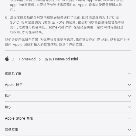
app 中单独提供。它要求所有连接家居配件的 Apple 设备均使用最新版本软
件。
温湿度感应功能针对室内和家居场景进行了优化，即环境温度约为 15ºC 至
30ºC、相对湿度约为 30% 至 70% 的场景。在长时间以高音量播放音频等情
况下，准确性可能会降低。HomePod mini 在启动后需要一定时间对传感器进
行校准，才可显示结果。
我们会使用你所在位置，为你更快显示送货选项。我们通过你的 IP 地址，或者你在上次
访问 Apple 网站时输入的位置信息，找到了你的位置。
HomePod
购买 HomePod mini
Apple
选购及了解
Apple 钱包
账户
娱乐
Apple Store 商店
商务应用