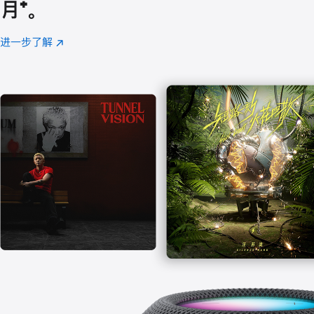
月
脚
⁺。
注
进一步了解
Apple
(在
Music
新
窗
口
中
打
开)