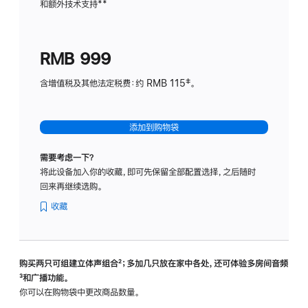
和额外技术支持
脚
**
计
注
划
(适
RMB 999
用
于
含增值税及其他法定税费：约 RMB 115‡。
HomeP
mini)
添加到购物袋
需要考虑一下？
将此设备加入你的收藏，即可先保留全部配置选择，之后随时
回来再继续选购。
收藏
购买两只可组建立体声组合
脚
²；多加几只放在家中各处，还可体验多‍房‍间音频
脚
³和广播功能。
注
注
你可以在购物袋中更改商品数量。