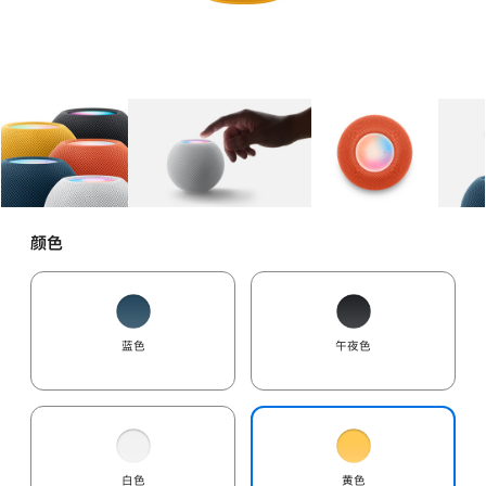
图库
图像
1
图库
图像
2
图库
图像
3
颜色
蓝色
午夜色
白色
黄色