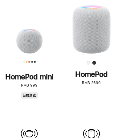
一
步
了
解
HomePod<
HomePod
HomePod mini
RMB 2699
RMB 999
HomePod
当前浏览
mini