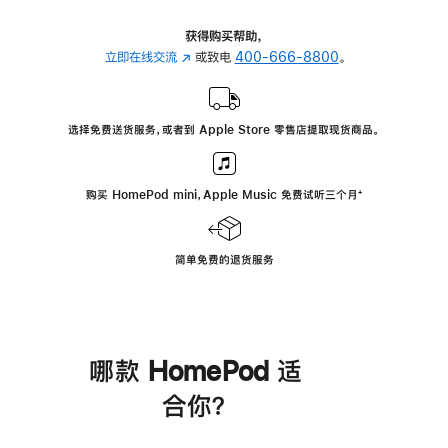
获得购买帮助，
立即在线交流
(在
或致电
400-666-8800
。
新
窗
口
选择免费送货服务，或者到 Apple Store 零售店提取现货商品。
中
打
开)
购买 HomePod mini，Apple Music 免费试听三个月
脚
⁺
注
简单免费的退货服务
哪款 HomePod 适
合你？
进