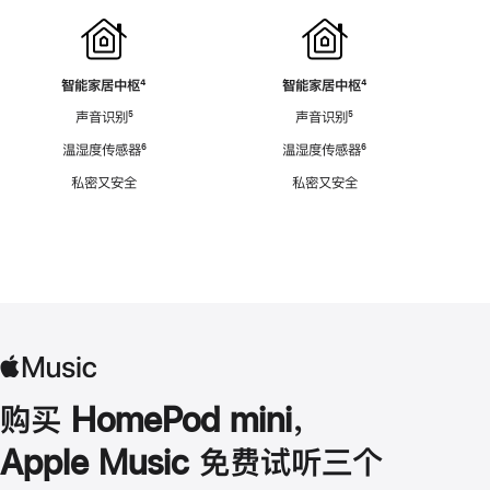
智能家居中枢
脚
⁴
智能家居中枢
脚
⁴
注
注
声音识别
脚
⁵
声音识别
脚
⁵
注
注
温湿度传感器
脚
⁶
温湿度传感器
脚
⁶
注
注
私密又安全
私密又安全
购买 HomePod mini，
Apple Music 免费试听三个