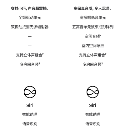
身材小巧，声音超震撼。
高保真音质，令人沉浸。
全频驱动单元
高振幅低音单元
双振动抵消无源辐射器
五高音单元波束成形阵列
—
空间音频
脚
¹
注
—
室内空间感应
支持立体声组合
脚
²
支持立体声组合
脚
²
注
注
多房间音频
脚
³
多房间音频
脚
³
注
注
Siri
Siri
智能助理
智能助理
语音识别
语音识别