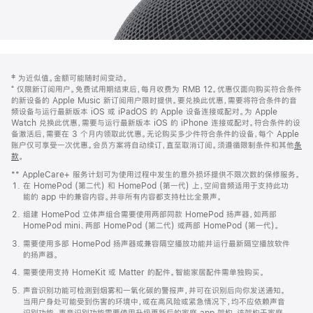
网
脚
‡ 为近似值。金额可能随时间变动。
注
页
⁺ 仅限新订阅用户。免费试用期结束后，每月收费为 RMB 12。优惠仅面向购买符合条件
页
的新设备的 Apple Music 新订阅用户限时提供。要兑换此优惠，需要将符合条件的音
频设备与运行最新版本 iOS 或 iPadOS 的 Apple 设备连接或配对。为 Apple
脚
Watch 兑换此优惠，需要与运行最新版本 iOS 的 iPhone 连接或配对。符合条件的设
备激活后，需要在 3 个月内领取此优惠。无论购买多少件符合条件的设备，每个 Apple
账户仅可享受一次优惠。会员方案将自动续订，直至取消订阅。须遵循限制条件和其他
条
款
。
(在
新
** AppleCare+ 服务计划可为使用过程中发生的意外损坏提供不限次数的保修服务。
窗
在 HomePod (第二代) 和 HomePod (第一代) 上，空间音频适用于支持此功
口
能的 app 中的兼容内容。并非所有内容都支持杜比全景声。
中
打
组建 HomePod 立体声组合需要使用两部同款 HomePod 扬声器，如两部
开)
HomePod mini、两部 HomePod (第二代) 或两部 HomePod (第一代)。
需要使用多部 HomePod 扬声器或兼容隔空播放功能并运行最新隔空播放软件
的扬声器。
需要使用支持 HomeKit 或 Matter 的配件。智能家居配件需单独购买。
声音识别功能可检测到烟雾和一氧化碳的警报声，并可在识别后向你发送通知。
当用户身处可能受到伤害的环境中，或在高风险或紧急情况下，均不应依赖声音
识别功能。声音识别功能需要使用升级更新后的家庭 app 架构，该架构于家庭