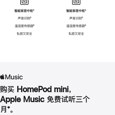
智能家居中枢
脚
⁴
智能家居中枢
脚
⁴
注
注
声音识别
脚
⁵
声音识别
脚
⁵
注
注
温湿度传感器
脚
⁶
温湿度传感器
脚
⁶
注
注
私密又安全
私密又安全
购买 HomePod mini，
Apple Music 免费试听三个
月
脚
⁺。