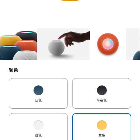
图库
图像
1
图库
图像
2
图库
图像
3
颜色
蓝色
午夜色
白色
黄色