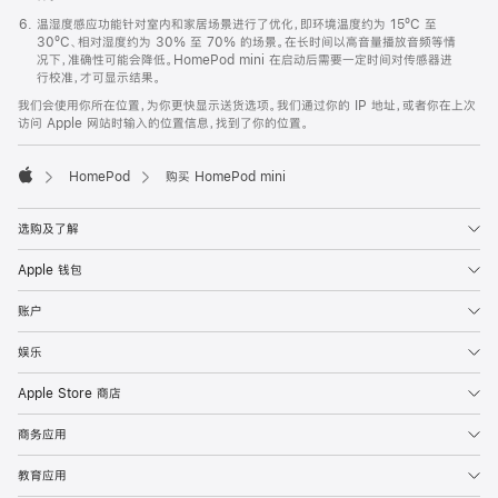
温湿度感应功能针对室内和家居场景进行了优化，即环境温度约为 15ºC 至
30ºC、相对湿度约为 30% 至 70% 的场景。在长时间以高音量播放音频等情
况下，准确性可能会降低。HomePod mini 在启动后需要一定时间对传感器进
行校准，才可显示结果。
我们会使用你所在位置，为你更快显示送货选项。我们通过你的 IP 地址，或者你在上次
访问 Apple 网站时输入的位置信息，找到了你的位置。
HomePod
购买 HomePod mini
Apple
选购及了解
Apple 钱包
账户
娱乐
Apple Store 商店
商务应用
教育应用