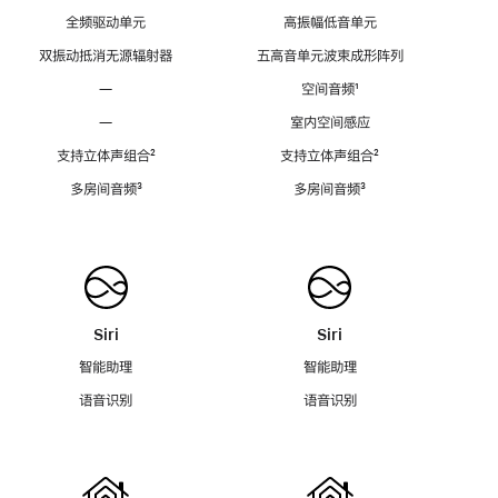
全频驱动单元
高振幅低音单元
双振动抵消无源辐射器
五高音单元波束成形阵列
—
空间音频
脚
¹
注
—
室内空间感应
支持立体声组合
脚
²
支持立体声组合
脚
²
注
注
多房间音频
脚
³
多房间音频
脚
³
注
注
Siri
Siri
智能助理
智能助理
语音识别
语音识别