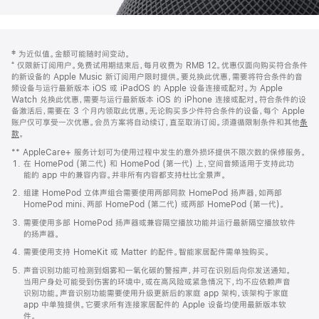
网
脚
‡ 为近似值。金额可能随时间变动。
注
页
⁺ 仅限新订阅用户。免费试用期结束后，每月收费为 RMB 12。优惠仅面向购买符合条件
页
的新设备的 Apple Music 新订阅用户限时提供。要兑换此优惠，需要将符合条件的音
频设备与运行最新版本 iOS 或 iPadOS 的 Apple 设备连接或配对。为 Apple
脚
Watch 兑换此优惠，需要与运行最新版本 iOS 的 iPhone 连接或配对。符合条件的设
备激活后，需要在 3 个月内领取此优惠。无论购买多少件符合条件的设备，每个 Apple
账户仅可享受一次优惠。会员方案将自动续订，直至取消订阅。须遵循限制条件和其他
条
款
。
(在
新
** AppleCare+ 服务计划可为使用过程中发生的意外损坏提供不限次数的保修服务。
窗
在 HomePod (第二代) 和 HomePod (第一代) 上，空间音频适用于支持此功
口
能的 app 中的兼容内容。并非所有内容都支持杜比全景声。
中
打
组建 HomePod 立体声组合需要使用两部同款 HomePod 扬声器，如两部
开)
HomePod mini、两部 HomePod (第二代) 或两部 HomePod (第一代)。
需要使用多部 HomePod 扬声器或兼容隔空播放功能并运行最新隔空播放软件
的扬声器。
需要使用支持 HomeKit 或 Matter 的配件。智能家居配件需单独购买。
声音识别功能可检测到烟雾和一氧化碳的警报声，并可在识别后向你发送通知。
当用户身处可能受到伤害的环境中，或在高风险或紧急情况下，均不应依赖声音
识别功能。声音识别功能需要使用升级更新后的家庭 app 架构，该架构于家庭
app 中单独提供。它要求所有连接家居配件的 Apple 设备均使用最新版本软
件。