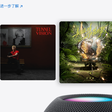
注
进一步了解
Apple
(在
Music
新
窗
口
中
打
开)