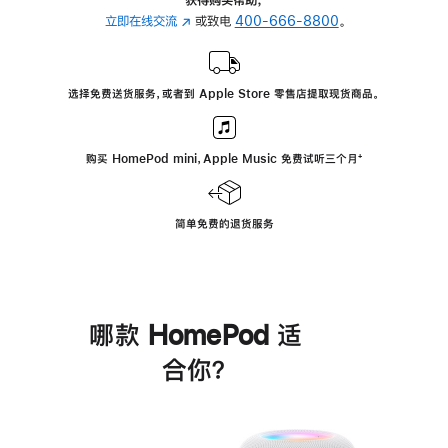
立即在线交流
(在
或致电
400-666-8800
。
新
窗
口
选择免费送货服务，或者到 Apple Store 零售店提取现货商品。
中
打
开)
购买 HomePod mini，Apple Music 免费试听三个月
脚
⁺
注
简单免费的退货服务
哪款 HomePod 适
合你？
进
一
步