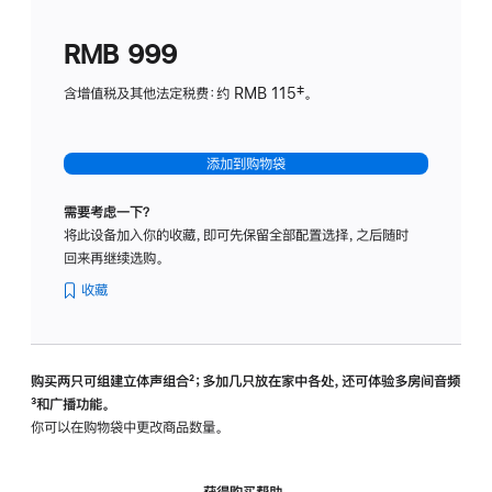
划
(适
RMB 999
用
于
含增值税及其他法定税费：约 RMB 115‡。
HomeP
mini)
添加到购物袋
需要考虑一下？
将此设备加入你的收藏，即可先保留全部配置选择，之后随时
回来再继续选购。
收藏
购买两只可组建立体声组合
脚
²；多加几只放在家中各处，还可体验多‍房‍间音频
脚
³和广播功能。
注
注
你可以在购物袋中更改商品数量。
获得购买帮助，