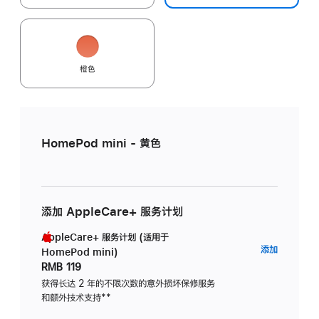
橙色
HomePod mini - 黄色
添加 AppleCare+ 服务计划
AppleCare+ 服务计划 (适用于
AppleC
添加
HomePod mini)
服
RMB 119
务
获得长达 2 年的不限次数的意外损坏保修服务
和额外技术支持
脚
**
计
注