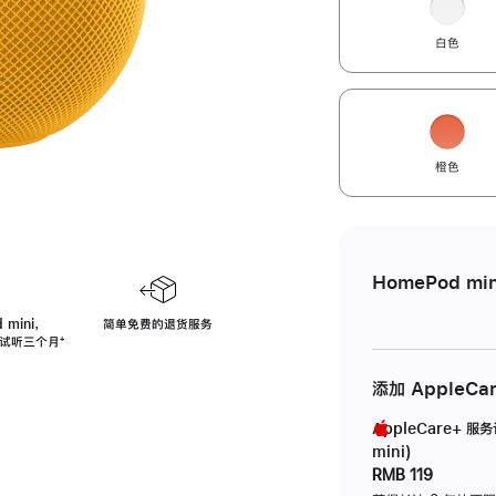
白色
橙色
HomePod min
 mini，
简单免费的退货服务
免费试听三个月
脚
⁺
注
添加 AppleCa
AppleCare+ 服
mini)
RMB 119