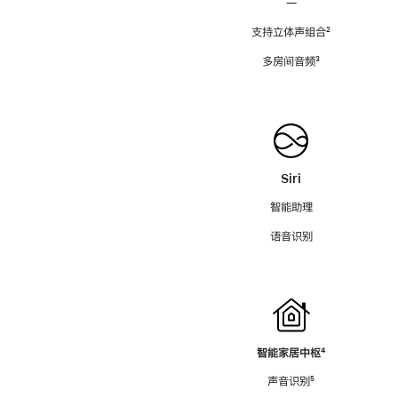
—
支持立体声组合
脚
²
注
多房间音频
脚
³
注
Siri
智能助理
语音识别
智能家居中枢
脚
⁴
注
声音识别
脚
⁵