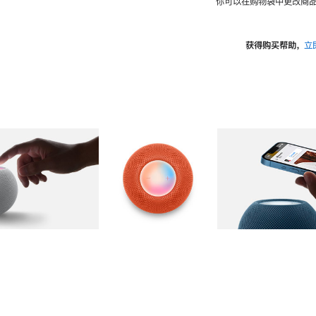
你可以在购物袋中更改商品
获得购买帮助，
立
图库
图像
2
图库
图像
3
图