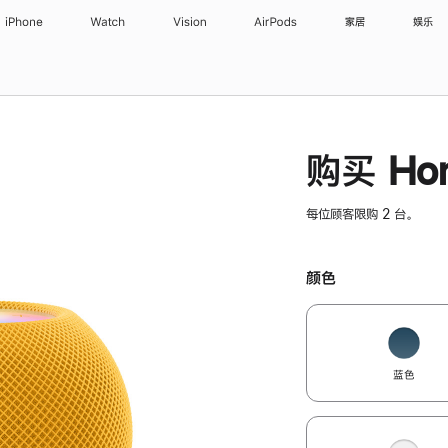
iPhone
Watch
Vision
AirPods
家居
娱乐
购买 Hom
每位顾客限购 2 台。
颜色
蓝色