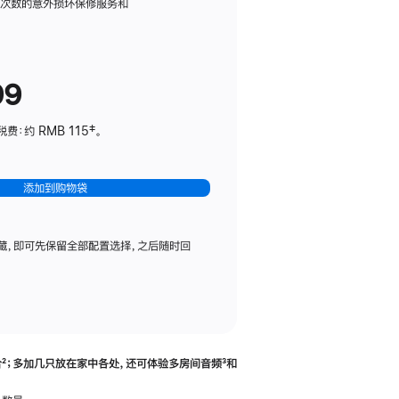
务
限次数的意外损坏保修服务和
计
划
(适
99
用
于
：约 RMB 115‡。
HomePod
mini)
添加到购物袋
藏，即可先保留全部配置选择，之后随时回
合
脚
²；多加几只放在家中各处，还可体验多‍房‍间音频
脚
³和
注
注