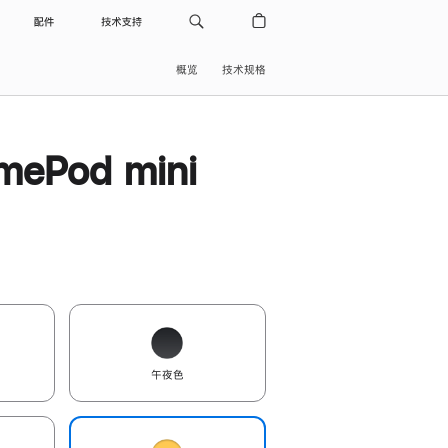
配件
技术支持
概览
技术规格
ePod mini
午夜色