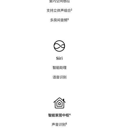
室内空间感应
支持立体声组合
脚
²
注
多房间音频
脚
³
注
Siri
智能助理
语音识别
智能家居中枢
脚
⁴
注
声音识别
脚
⁵