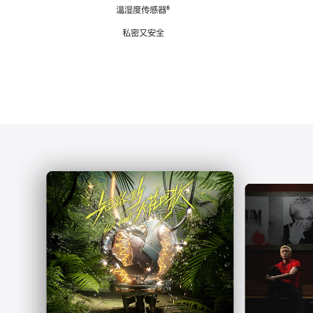
注
温湿度传感器
脚
⁶
注
私密又安全