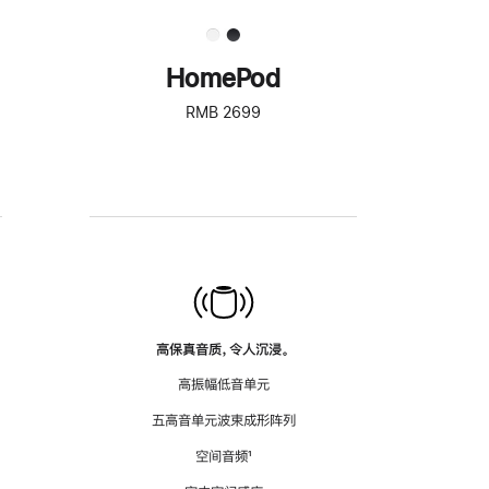
HomePod
RMB 2699
高保真音质，令人沉浸。
高振幅低音单元
五高音单元波束成形阵列
空间音频
脚
¹
注