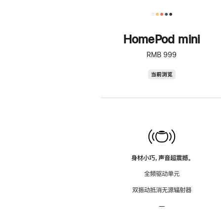
HomePod mini
RMB 999
HomePod
当前浏览
mini
身材小巧，声音超震撼。
全频驱动单元
双振动抵消无源辐射器
—