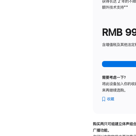
获得长达 2 年的不
额外技术支持
脚
**
注
RMB 9
含增值税及其他法定税费
需要考虑一下？
将此设备加入你的收
来再继续选购。
收藏
购买两只可组建立体声组
广播功能。