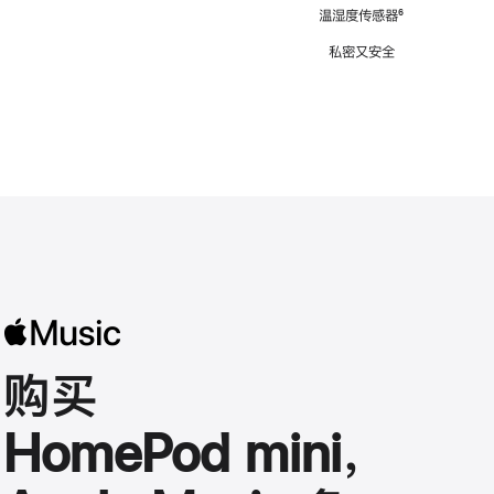
注
温湿度传感器
脚
⁶
注
私密又安全
购买
HomePod mini，