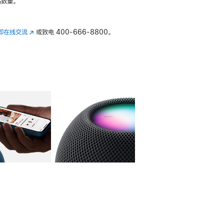
数量。
即在线交流
(在
或致电
400-666-8800。
新
窗
口
中
打
开)
库
图像
4
图库
图像
5