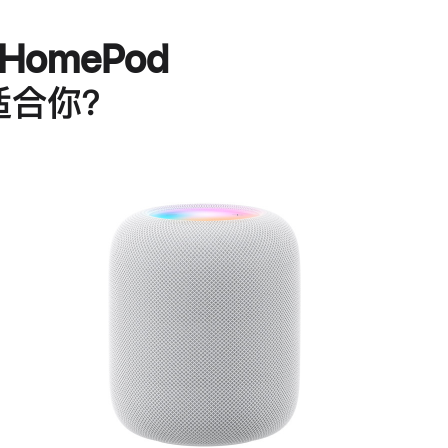
HomePod
适合你？
进
一
步
了
解
HomePod<