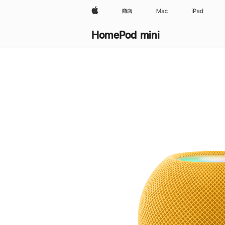
Apple
商店
Mac
iPad
HomePod mini
购
买
HomePod mini