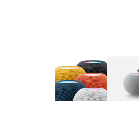
图库
图像
1