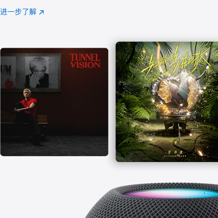
注
进一步了解
Apple
(在
Music
新
窗
口
中
打
开)