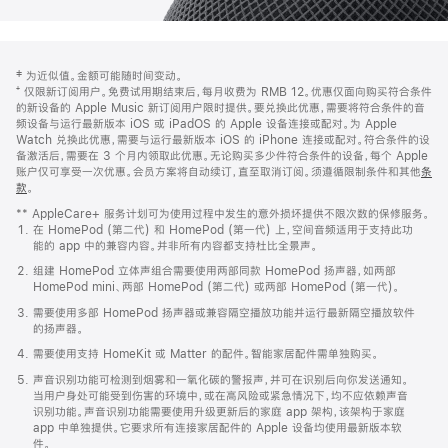
网
脚
‡ 为近似值。金额可能随时间变动。
注
页
⁺ 仅限新订阅用户。免费试用期结束后，每月收费为 RMB 12。优惠仅面向购买符合条件
页
的新设备的 Apple Music 新订阅用户限时提供。要兑换此优惠，需要将符合条件的音
频设备与运行最新版本 iOS 或 iPadOS 的 Apple 设备连接或配对。为 Apple
脚
Watch 兑换此优惠，需要与运行最新版本 iOS 的 iPhone 连接或配对。符合条件的设
备激活后，需要在 3 个月内领取此优惠。无论购买多少件符合条件的设备，每个 Apple
账户仅可享受一次优惠。会员方案将自动续订，直至取消订阅。须遵循限制条件和其他
条
款
。
(在
新
** AppleCare+ 服务计划可为使用过程中发生的意外损坏提供不限次数的保修服务。
窗
在 HomePod (第二代) 和 HomePod (第一代) 上，空间音频适用于支持此功
口
能的 app 中的兼容内容。并非所有内容都支持杜比全景声。
中
打
组建 HomePod 立体声组合需要使用两部同款 HomePod 扬声器，如两部
开)
HomePod mini、两部 HomePod (第二代) 或两部 HomePod (第一代)。
需要使用多部 HomePod 扬声器或兼容隔空播放功能并运行最新隔空播放软件
的扬声器。
需要使用支持 HomeKit 或 Matter 的配件。智能家居配件需单独购买。
声音识别功能可检测到烟雾和一氧化碳的警报声，并可在识别后向你发送通知。
当用户身处可能受到伤害的环境中，或在高风险或紧急情况下，均不应依赖声音
识别功能。声音识别功能需要使用升级更新后的家庭 app 架构，该架构于家庭
app 中单独提供。它要求所有连接家居配件的 Apple 设备均使用最新版本软
件。