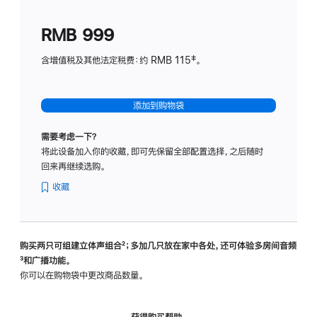
划
(适
RMB 999
用
于
含增值税及其他法定税费：约 RMB 115‡。
HomeP
mini)
添加到购物袋
需要考虑一下？
将此设备加入你的收藏，即可先保留全部配置选择，之后随时
回来再继续选购。
收藏
购买两只可组建立体声组合
脚
²；多加几只放在家中各处，还可体验多‍房‍间音频
脚
³和广播功能。
注
注
你可以在购物袋中更改商品数量。
获得购买帮助，