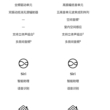
全频驱动单元
高振幅低音单元
双振动抵消无源辐射器
五高音单元波束成形阵列
—
空间音频
脚
¹
注
—
室内空间感应
支持立体声组合
脚
²
支持立体声组合
脚
²
注
注
多房间音频
脚
³
多房间音频
脚
³
注
注
Siri
Siri
智能助理
智能助理
语音识别
语音识别