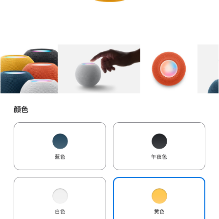
图库
图像
1
图库
图像
2
图库
图像
3
颜色
蓝色
午夜色
白色
黄色