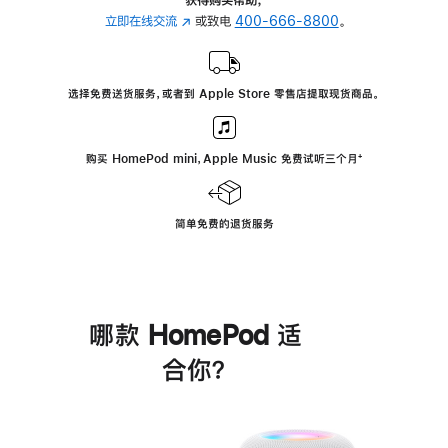
立即在线交流
(在
或致电
400-666-8800
。
新
窗
口
选择免费送货服务，或者到 Apple Store 零售店提取现货商品。
中
打
开)
购买 HomePod mini，Apple Music 免费试听三个月
脚
⁺
注
简单免费的退货服务
哪款 HomePod 适
合你？
进
一
步