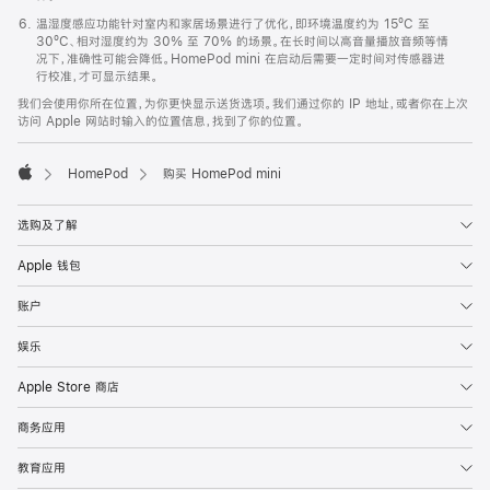
温湿度感应功能针对室内和家居场景进行了优化，即环境温度约为 15ºC 至
30ºC、相对湿度约为 30% 至 70% 的场景。在长时间以高音量播放音频等情
况下，准确性可能会降低。HomePod mini 在启动后需要一定时间对传感器进
行校准，才可显示结果。
我们会使用你所在位置，为你更快显示送货选项。我们通过你的 IP 地址，或者你在上次
访问 Apple 网站时输入的位置信息，找到了你的位置。
HomePod
购买 HomePod mini
Apple
选购及了解
Apple 钱包
账户
娱乐
Apple Store 商店
商务应用
教育应用