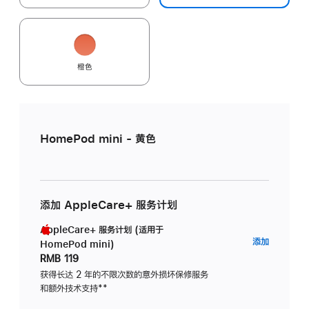
橙色
HomePod mini - 黄色
添加 AppleCare+ 服务计划
AppleCare+ 服务计划 (适用于
AppleC
添加
HomePod mini)
服
RMB 119
务
获得长达 2 年的不限次数的意外损坏保修服务
和额外技术支持
脚
**
计
注