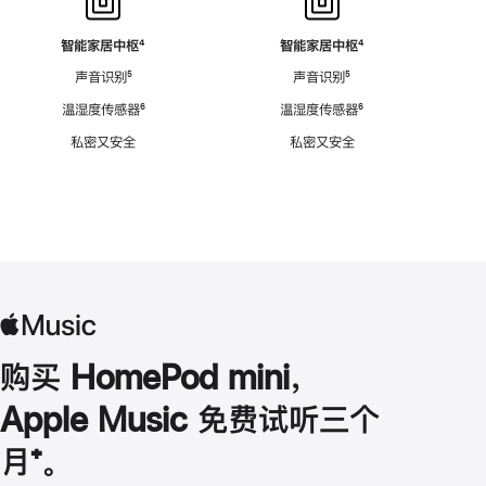
智能家居中枢
脚
⁴
智能家居中枢
脚
⁴
注
注
声音识别
脚
⁵
声音识别
脚
⁵
注
注
温湿度传感器
脚
⁶
温湿度传感器
脚
⁶
注
注
私密又安全
私密又安全
购买 HomePod mini，
Apple Music 免费试听三个
月
脚
⁺。