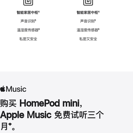
智能家居中枢
脚
⁴
智能家居中枢
脚
⁴
注
注
声音识别
脚
⁵
声音识别
脚
⁵
注
注
温湿度传感器
脚
⁶
温湿度传感器
脚
⁶
注
注
私密又安全
私密又安全
购买 HomePod mini，
Apple Music 免费试听三个
月
脚
⁺。