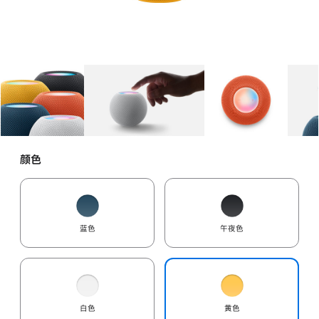
图库
图像
1
图库
图像
2
图库
图像
3
颜色
蓝色
午夜色
白色
黄色