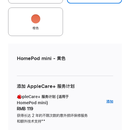
橙色
HomePod mini - 黄色
添加 AppleCare+ 服务计划
AppleCare+ 服务计划 (适用于
AppleC
添加
HomePod mini)
服
RMB 119
务
获得长达 2 年的不限次数的意外损坏保修服务
和额外技术支持
脚
**
计
注