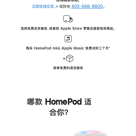
立即在线交流
(在
或致电
400-666-8800
。
新
窗
口
选择免费送货服务，或者到 Apple Store 零售店提取现货商品。
中
打
开)
购买 HomePod mini，Apple Music 免费试听三个月
脚
⁺
注
简单免费的退货服务
哪款 HomePod 适
合你？
进
一
步