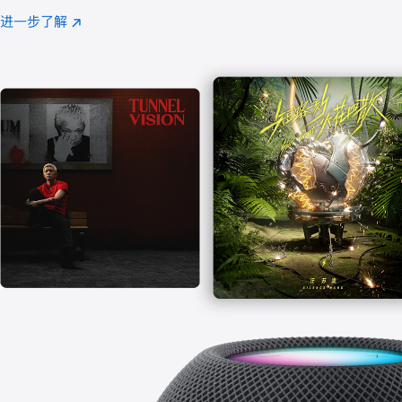
注
进一步了解
Apple
(在
Music
新
窗
口
中
打
开)