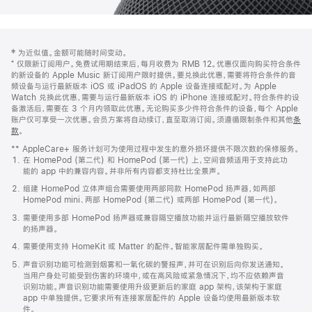
网
脚
‡ 为近似值。金额可能随时间变动。
注
页
⁺ 仅限新订阅用户。免费试用期结束后，每月收费为 RMB 12。优惠仅面向购买符合条件
页
的新设备的 Apple Music 新订阅用户限时提供。要兑换此优惠，需要将符合条件的音
频设备与运行最新版本 iOS 或 iPadOS 的 Apple 设备连接或配对。为 Apple
脚
Watch 兑换此优惠，需要与运行最新版本 iOS 的 iPhone 连接或配对。符合条件的设
备激活后，需要在 3 个月内领取此优惠。无论购买多少件符合条件的设备，每个 Apple
账户仅可享受一次优惠。会员方案将自动续订，直至取消订阅。须遵循限制条件和其他
条
款
。
(在
新
** AppleCare+ 服务计划可为使用过程中发生的意外损坏提供不限次数的保修服务。
窗
在 HomePod (第二代) 和 HomePod (第一代) 上，空间音频适用于支持此功
口
能的 app 中的兼容内容。并非所有内容都支持杜比全景声。
中
打
组建 HomePod 立体声组合需要使用两部同款 HomePod 扬声器，如两部
开)
HomePod mini、两部 HomePod (第二代) 或两部 HomePod (第一代)。
需要使用多部 HomePod 扬声器或兼容隔空播放功能并运行最新隔空播放软件
的扬声器。
需要使用支持 HomeKit 或 Matter 的配件。智能家居配件需单独购买。
声音识别功能可检测到烟雾和一氧化碳的警报声，并可在识别后向你发送通知。
当用户身处可能受到伤害的环境中，或在高风险或紧急情况下，均不应依赖声音
识别功能。声音识别功能需要使用升级更新后的家庭 app 架构，该架构于家庭
app 中单独提供。它要求所有连接家居配件的 Apple 设备均使用最新版本软
件。