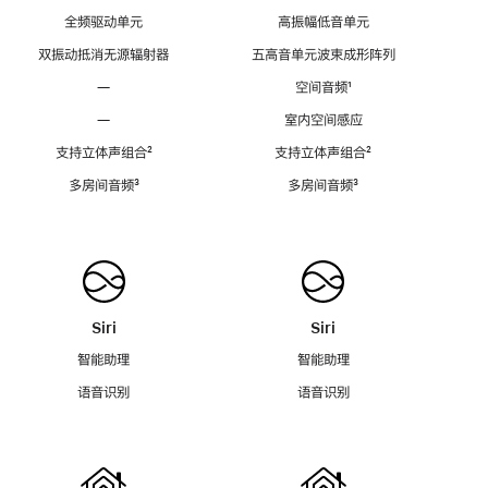
全频驱动单元
高振幅低音单元
双振动抵消无源辐射器
五高音单元波束成形阵列
—
空间音频
脚
¹
注
—
室内空间感应
支持立体声组合
脚
²
支持立体声组合
脚
²
注
注
多房间音频
脚
³
多房间音频
脚
³
注
注
Siri
Siri
智能助理
智能助理
语音识别
语音识别