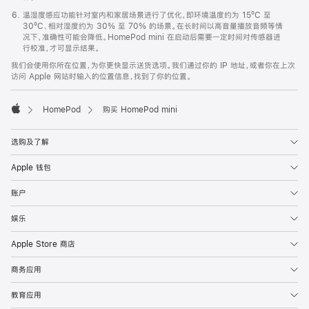
温湿度感应功能针对室内和家居场景进行了优化，即环境温度约为 15ºC 至
30ºC、相对湿度约为 30% 至 70% 的场景。在长时间以高音量播放音频等情
况下，准确性可能会降低。HomePod mini 在启动后需要一定时间对传感器进
行校准，才可显示结果。
我们会使用你所在位置，为你更快显示送货选项。我们通过你的 IP 地址，或者你在上次
访问 Apple 网站时输入的位置信息，找到了你的位置。
HomePod
购买 HomePod mini
Apple
选购及了解
Apple 钱包
账户
娱乐
Apple Store 商店
商务应用
教育应用