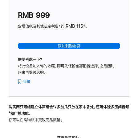
划
(适
RMB 999
用
于
含增值税及其他法定税费：约 RMB 115‡。
HomeP
mini)
添加到购物袋
需要考虑一下？
将此设备加入你的收藏，即可先保留全部配置选择，之后随时
回来再继续选购。
收藏
购买两只可组建立体声组合
脚
²；多加几只放在家中各处，还可体验多‍房‍间音频
脚
³和广播功能。
注
注
你可以在购物袋中更改商品数量。
获得购买帮助，