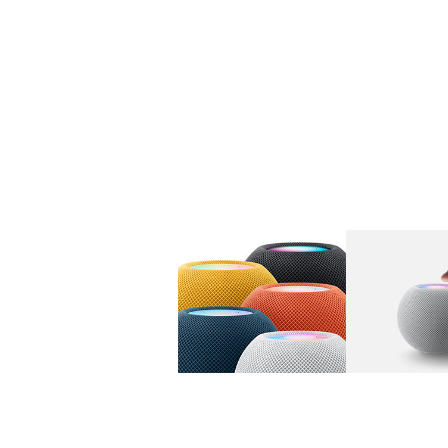
图库
图像
1