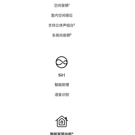
空间音频
脚
¹
注
室内空间感应
支持立体声组合
脚
²
注
多房间音频
脚
³
注
Siri
智能助理
语音识别
智能家居中枢
脚
⁴