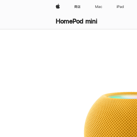
Apple
商店
Mac
iPad
HomePod mini
购
买
HomePod mini