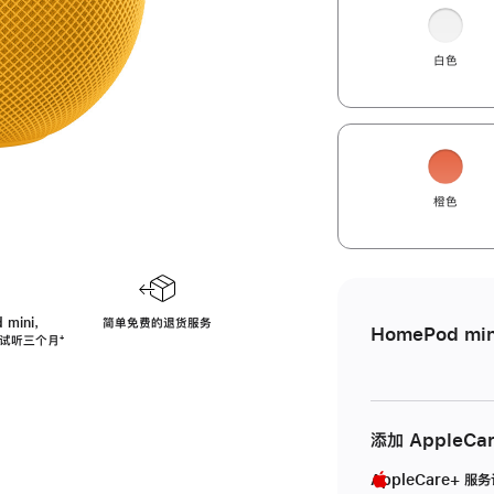
白色
橙色
 mini，
简单免费的退货服务
HomePod min
免费试听三个月
脚
⁺
注
添加 AppleCa
AppleCare+ 服