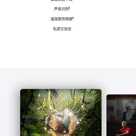
注
声音识别
脚
⁵
注
温湿度传感器
脚
⁶
注
私密又安全