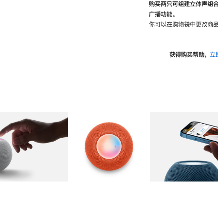
购买两只可组建立体声组
广播功能。
你可以在购物袋中更改商品
获得购买帮助，
立
图库
图像
2
图库
图像
3
图