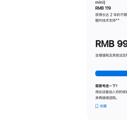
mini)
RMB 119
获得长达 2 年的不
额外技术支持
脚
**
注
RMB 9
含增值税及其他法定税费
需要考虑一下？
将此设备加入你的收
来再继续选购。
收藏