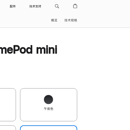
配件
技术支持
概览
技术规格
ePod mini
午夜色