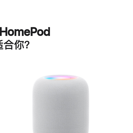
HomePod
适合你？
进
一
步
了
解
HomePod<