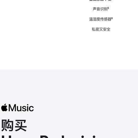
注
声音识别
脚
⁵
注
温湿度传感器
脚
⁶
注
私密又安全
购买