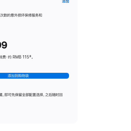
AppleCare+
添加
服
务
限次数的意外损坏保修服务和
计
划
(适
99
用
于
：约 RMB 115‡。
HomePod
mini)
添加到购物袋
藏，即可先保留全部配置选择，之后随时回