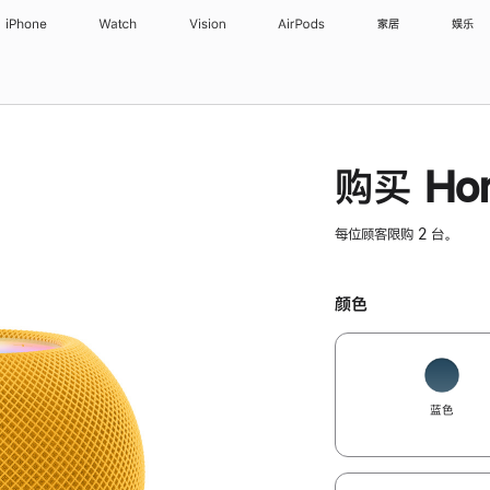
iPhone
Watch
Vision
AirPods
家居
娱乐
购买 Hom
每位顾客限购 2 台。
颜色
蓝色