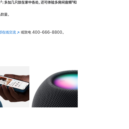
合
脚
²；多加几只放在家中各处，还可体验多‍房‍间音频
脚
³和
注
注
数量。
即在线交流
(在
或致电
400-666-8800。
新
窗
口
中
打
开)
库
图像
4
图库
图像
5