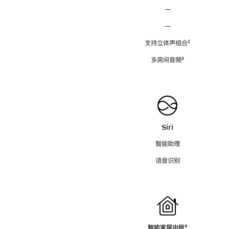
—
—
支持立体声组合
脚
²
注
多房间音频
脚
³
注
Siri
智能助理
语音识别
智能家居中枢
脚
⁴