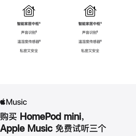
智能家居中枢
脚
⁴
智能家居中枢
脚
⁴
注
注
声音识别
脚
⁵
声音识别
脚
⁵
注
注
温湿度传感器
脚
⁶
温湿度传感器
脚
⁶
注
注
私密又安全
私密又安全
购买 HomePod mini，
Apple Music 免费试听三个