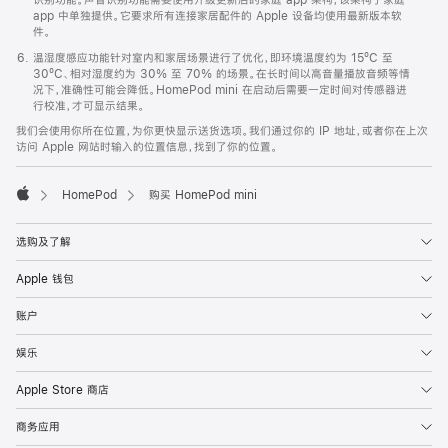
app 中单独提供。它要求所有连接家居配件的 Apple 设备均使用最新版本软
件。
温湿度感应功能针对室内和家居场景进行了优化，即环境温度约为 15ºC 至
30ºC、相对湿度约为 30% 至 70% 的场景。在长时间以高音量播放音频等情
况下，准确性可能会降低。HomePod mini 在启动后需要一定时间对传感器进
行校准，才可显示结果。
我们会使用你所在位置，为你更快显示送货选项。我们通过你的 IP 地址，或者你在上次
访问 Apple 网站时输入的位置信息，找到了你的位置。
HomePod
购买 HomePod mini
Apple
选购及了解
Apple 钱包
账户
娱乐
Apple Store 商店
商务应用