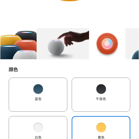
图库
图像
1
图库
图像
2
图库
图像
3
颜色
蓝色
午夜色
白色
黄色