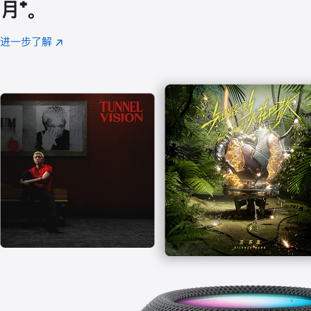
月
脚
⁺。
注
进一步了解
Apple
(在
Music
新
窗
口
中
打
开)