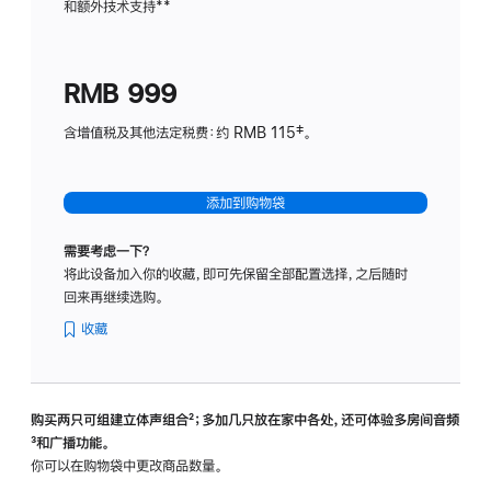
和额外技术支持
脚
**
计
注
划
(适
RMB 999
用
于
含增值税及其他法定税费：约 RMB 115‡。
HomeP
mini)
添加到购物袋
需要考虑一下？
将此设备加入你的收藏，即可先保留全部配置选择，之后随时
回来再继续选购。
收藏
购买两只可组建立体声组合
脚
²；多加几只放在家中各处，还可体验多‍房‍间音频
脚
³和广播功能。
注
注
你可以在购物袋中更改商品数量。