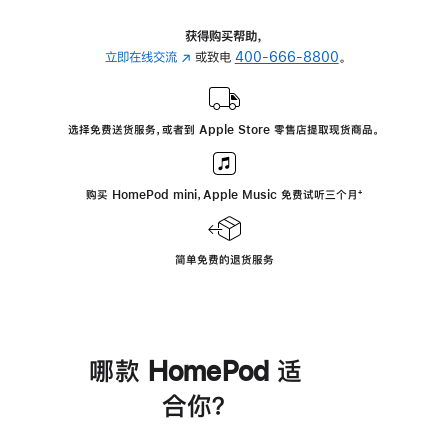
获得购买帮助，
立即在线交流
(在
或致电
400-666-8800
。
新
窗
口
选择免费送货服务，或者到 Apple Store 零售店提取现货商品。
中
打
开)
购买 HomePod mini，Apple Music 免费试听三个月
脚
⁺
注
简单免费的退货服务
哪款 HomePod 适
合你？
进