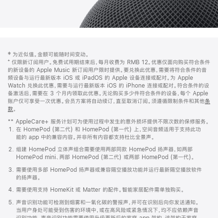
网
脚
‡ 为近似值。金额可能随时间变动。
注
页
⁺ 仅限新订阅用户。免费试用期结束后，每月收费为 RMB 12。优惠仅面向购买符合条件
页
的新设备的 Apple Music 新订阅用户限时提供。要兑换此优惠，需要将符合条件的音
频设备与运行最新版本 iOS 或 iPadOS 的 Apple 设备连接或配对。为 Apple
脚
Watch 兑换此优惠，需要与运行最新版本 iOS 的 iPhone 连接或配对。符合条件的设
备激活后，需要在 3 个月内领取此优惠。无论购买多少件符合条件的设备，每个 Apple
账户仅可享受一次优惠。会员方案将自动续订，直至取消订阅。须遵循限制条件和其他
条
款
。
(在
新
** AppleCare+ 服务计划可为使用过程中发生的意外损坏提供不限次数的保修服务。
窗
在 HomePod (第二代) 和 HomePod (第一代) 上，空间音频适用于支持此功
口
能的 app 中的兼容内容。并非所有内容都支持杜比全景声。
中
打
组建 HomePod 立体声组合需要使用两部同款 HomePod 扬声器，如两部
开)
HomePod mini、两部 HomePod (第二代) 或两部 HomePod (第一代)。
需要使用多部 HomePod 扬声器或兼容隔空播放功能并运行最新隔空播放软件
的扬声器。
需要使用支持 HomeKit 或 Matter 的配件。智能家居配件需单独购买。
声音识别功能可检测到烟雾和一氧化碳的警报声，并可在识别后向你发送通知。
当用户身处可能受到伤害的环境中，或在高风险或紧急情况下，均不应依赖声音
识别功能。声音识别功能需要使用升级更新后的家庭 app 架构，该架构于家庭