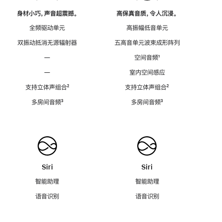
身材小巧，声音超震撼。
高保真音质，令人沉浸。
全频驱动单元
高振幅低音单元
双振动抵消无源辐射器
五高音单元波束成形阵列
—
空间音频
脚
¹
注
—
室内空间感应
支持立体声组合
脚
²
支持立体声组合
脚
²
注
注
多房间音频
脚
³
多房间音频
脚
³
注
注
Siri
Siri
智能助理
智能助理
语音识别
语音识别