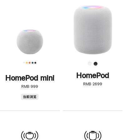
一
步
了
解
HomePod<
HomePod
HomePod mini
RMB 2699
RMB 999
HomePod
当前浏览
mini