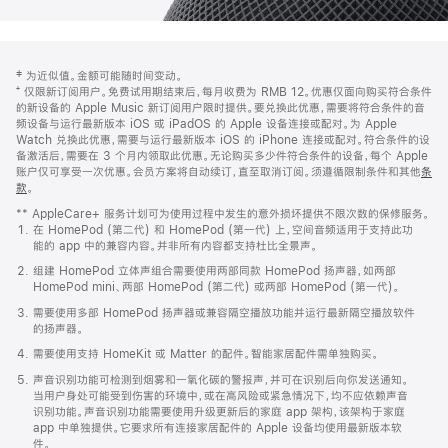
网
脚
‡ 为近似值。金额可能随时间变动。
注
页
⁺ 仅限新订阅用户。免费试用期结束后，每月收费为 RMB 12。优惠仅面向购买符合条件
页
的新设备的 Apple Music 新订阅用户限时提供。要兑换此优惠，需要将符合条件的音
频设备与运行最新版本 iOS 或 iPadOS 的 Apple 设备连接或配对。为 Apple
脚
Watch 兑换此优惠，需要与运行最新版本 iOS 的 iPhone 连接或配对。符合条件的设
备激活后，需要在 3 个月内领取此优惠。无论购买多少件符合条件的设备，每个 Apple
账户仅可享受一次优惠。会员方案将自动续订，直至取消订阅。须遵循限制条件和其他
条
款
。
(在
新
** AppleCare+ 服务计划可为使用过程中发生的意外损坏提供不限次数的保修服务。
窗
在 HomePod (第二代) 和 HomePod (第一代) 上，空间音频适用于支持此功
口
能的 app 中的兼容内容。并非所有内容都支持杜比全景声。
中
打
组建 HomePod 立体声组合需要使用两部同款 HomePod 扬声器，如两部
开)
HomePod mini、两部 HomePod (第二代) 或两部 HomePod (第一代)。
需要使用多部 HomePod 扬声器或兼容隔空播放功能并运行最新隔空播放软件
的扬声器。
需要使用支持 HomeKit 或 Matter 的配件。智能家居配件需单独购买。
声音识别功能可检测到烟雾和一氧化碳的警报声，并可在识别后向你发送通知。
当用户身处可能受到伤害的环境中，或在高风险或紧急情况下，均不应依赖声音
识别功能。声音识别功能需要使用升级更新后的家庭 app 架构，该架构于家庭
app 中单独提供。它要求所有连接家居配件的 Apple 设备均使用最新版本软
件。