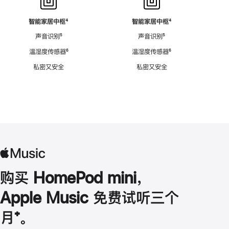
智能家居中枢
脚
⁴
智能家居中枢
脚
⁴
注
注
声音识别
脚
⁵
声音识别
脚
⁵
注
注
温湿度传感器
脚
⁶
温湿度传感器
脚
⁶
注
注
私密又安全
私密又安全
购买 HomePod mini，
Apple Music 免费试听三个
月
脚
⁺。