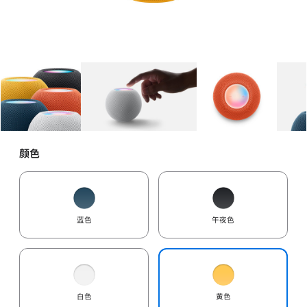
图库
图像
1
图库
图像
2
图库
图像
3
颜色
蓝色
午夜色
白色
黄色