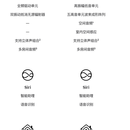
全频驱动单元
高振幅低音单元
双振动抵消无源辐射器
五高音单元波束成形阵列
—
空间音频
脚
¹
注
—
室内空间感应
支持立体声组合
脚
²
支持立体声组合
脚
²
注
注
多房间音频
脚
³
多房间音频
脚
³
注
注
Siri
Siri
智能助理
智能助理
语音识别
语音识别