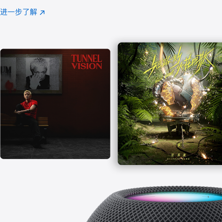
注
进一步了解
Apple
(在
Music
新
窗
口
中
打
开)