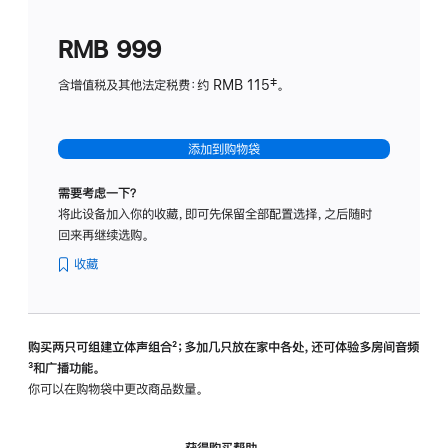
划
(适
RMB 999
用
于
含增值税及其他法定税费：约 RMB 115‡。
HomeP
mini)
添加到购物袋
需要考虑一下？
将此设备加入你的收藏，即可先保留全部配置选择，之后随时
回来再继续选购。
收藏
购买两只可组建立体声组合
脚
²；多加几只放在家中各处，还可体验多‍房‍间音频
脚
³和广播功能。
注
注
你可以在购物袋中更改商品数量。
获得购买帮助，