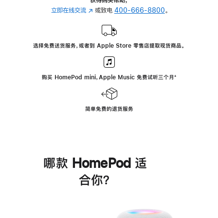
立即在线交流
(在
或致电
400-666-8800
。
新
窗
口
选择免费送货服务，或者到 Apple Store 零售店提取现货商品。
中
打
开)
购买 HomePod mini，Apple Music 免费试听三个月
脚
⁺
注
简单免费的退货服务
哪款 HomePod 适
合你？
进
一
步