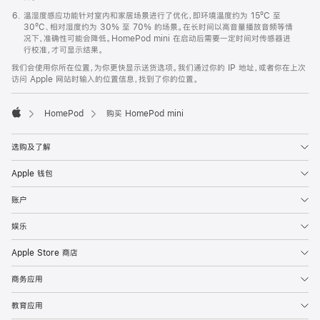
温湿度感应功能针对室内和家居场景进行了优化，即环境温度约为 15ºC 至
30ºC、相对湿度约为 30% 至 70% 的场景。在长时间以高音量播放音频等情
况下，准确性可能会降低。HomePod mini 在启动后需要一定时间对传感器进
行校准，才可显示结果。
我们会使用你所在位置，为你更快显示送货选项。我们通过你的 IP 地址，或者你在上次
访问 Apple 网站时输入的位置信息，找到了你的位置。
HomePod
购买 HomePod mini
Apple
选购及了解
Apple 钱包
账户
娱乐
Apple Store 商店
商务应用
教育应用