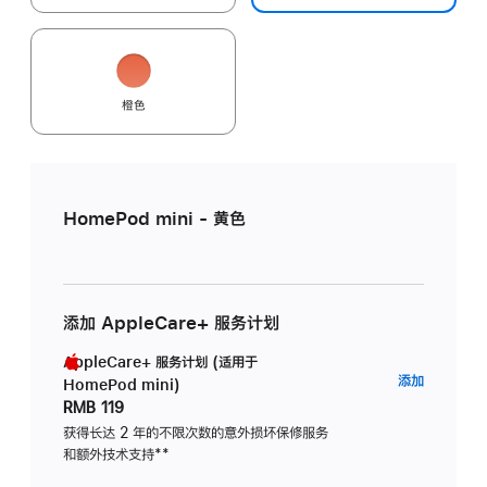
橙色
HomePod mini - 黄色
添加 AppleCare+ 服务计划
AppleCare+ 服务计划 (适用于
AppleC
添加
HomePod mini)
服
RMB 119
务
获得长达 2 年的不限次数的意外损坏保修服务
和额外技术支持
脚
**
计
注