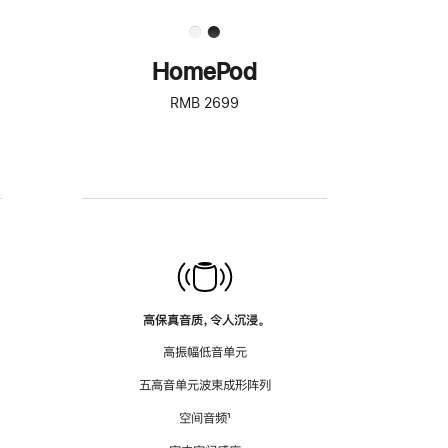
HomePod
RMB 2699
高保真音质，令人沉浸。
高振幅低音单元
五高音单元波束成形阵列
空间音频
脚
¹
注