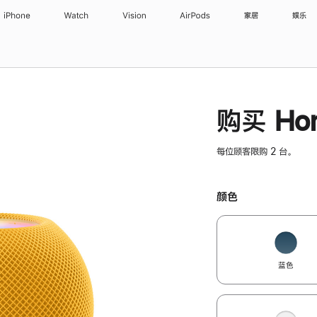
iPhone
Watch
Vision
AirPods
家居
娱乐
购买 Hom
每位顾客限购 2 台。
颜色
蓝色