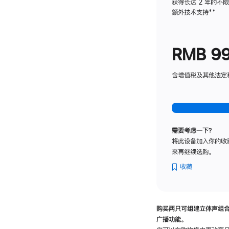
获得长达 2 年的不
额外技术支持
脚
**
注
RMB 9
含增值税及其他法定税费
需要考虑一下？
将此设备加入你的收
来再继续选购。
收藏
购买两只可组建立体声组
广播功能。