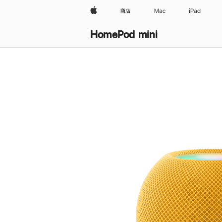
Apple
商店
Mac
iPad
HomePod mini
购
买
HomePod mini