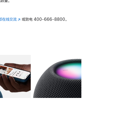
数量。
即在线交流
(在
或致电
400-666-8800。
新
窗
口
中
打
开)
库
图像
4
图库
图像
5