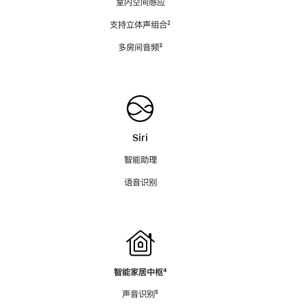
室内空间感应
支持立体声组合
脚
²
注
多房间音频
脚
³
注
Siri
智能助理
语音识别
智能家居中枢
脚
⁴
注
声音识别
脚
⁵