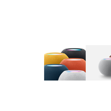
图库
图像
1