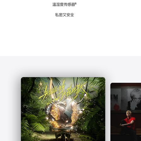
注
温湿度传感器
脚
⁶
注
私密又安全