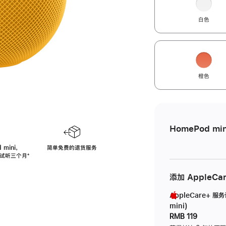
白色
橙色
HomePod min
 mini，
简单免费的退货服务
免费试听三个月
脚
⁺
注
添加 AppleCa
AppleCare+ 服
mini)
RMB 119