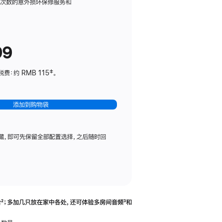
务
限次数的意外损坏保修服务和
计
划
(适
99
用
于
：约 RMB 115‡。
HomePod
mini)
添加到购物袋
藏，即可先保留全部配置选择，之后随时回
合
脚
²；多加几只放在家中各处，还可体验多‍房‍间音频
脚
³和
注
注