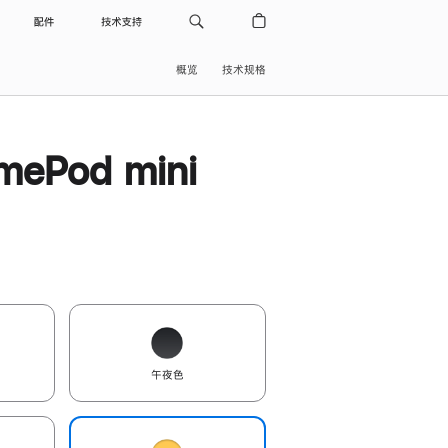
配件
技术支持
概览
技术规格
ePod mini
午夜色