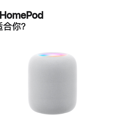
HomePod
适合你？
进
一
步
了
解
HomePod<