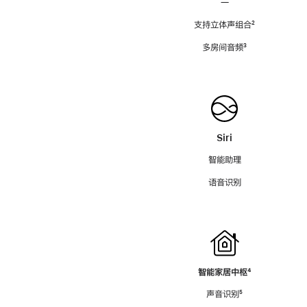
—
支持立体声组合
脚
²
注
多房间音频
脚
³
注
Siri
智能助理
语音识别
智能家居中枢
脚
⁴
注
声音识别
脚
⁵