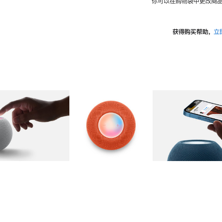
你可以在购物袋中更改商品
获得购买帮助，
立
图库
图像
2
图库
图像
3
图