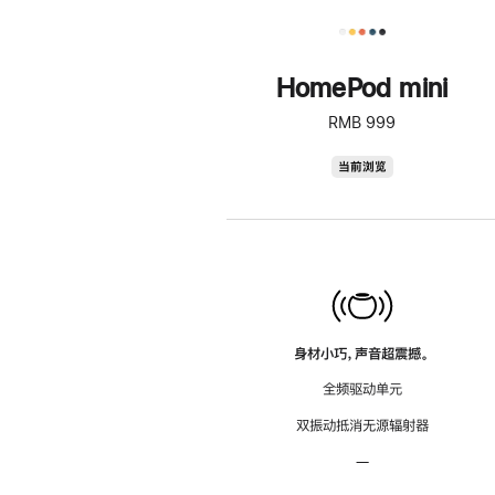
HomePod mini
RMB 999
HomePod
当前浏览
mini
身材小巧，声音超震撼。
全频驱动单元
双振动抵消无源辐射器
—