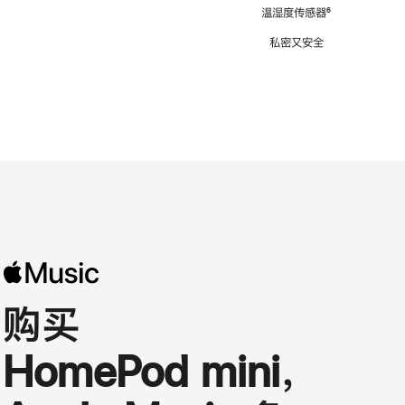
注
温湿度传感器
脚
⁶
注
私密又安全
购买
HomePod mini，