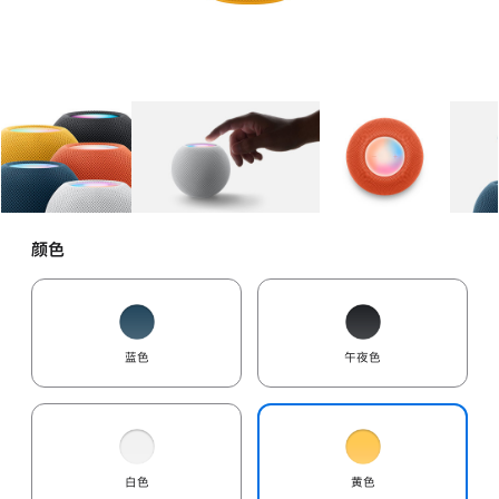
图库
图像
1
图库
图像
2
图库
图像
3
颜色
蓝色
午夜色
白色
黄色