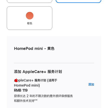
橙色
HomePod mini - 黄色
添加 AppleCare+ 服务计划
AppleCare+ 服务计划 (适用于
AppleC
添加
HomePod mini)
服
RMB 119
务
获得长达 2 年的不限次数的意外损坏保修服务
和额外技术支持
脚
**
计
注