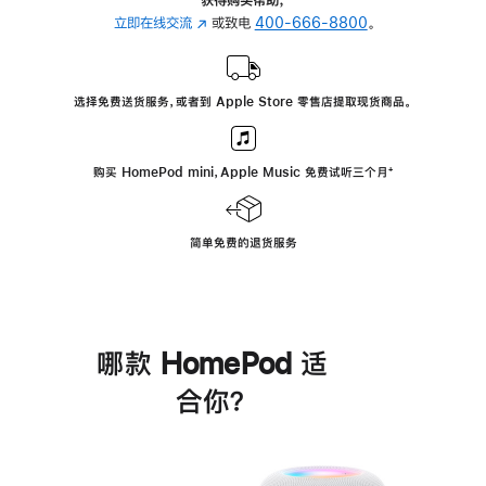
立即在线交流
(在
或致电
400-666-8800
。
新
窗
口
选择免费送货服务，或者到 Apple Store 零售店提取现货商品。
中
打
开)
购买 HomePod mini，Apple Music 免费试听三个月
脚
⁺
注
简单免费的退货服务
哪款 HomePod 适
合你？
进
一
步