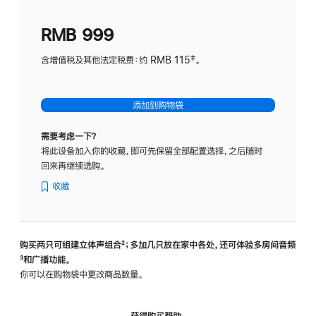
划
(适
RMB 999
用
于
含增值税及其他法定税费：约 RMB 115‡。
HomeP
mini)
添加到购物袋
需要考虑一下？
将此设备加入你的收藏，即可先保留全部配置选择，之后随时
回来再继续选购。
收藏
购买两只可组建立体声组合
脚
²；多加几只放在家中各处，还可体验多‍房‍间音频
脚
³和广播功能。
注
注
你可以在购物袋中更改商品数量。
获得购买帮助，