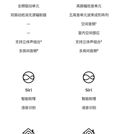
全频驱动单元
高振幅低音单元
双振动抵消无源辐射器
五高音单元波束成形阵列
—
空间音频
脚
¹
注
—
室内空间感应
支持立体声组合
脚
²
支持立体声组合
脚
²
注
注
多房间音频
脚
³
多房间音频
脚
³
注
注
Siri
Siri
智能助理
智能助理
语音识别
语音识别