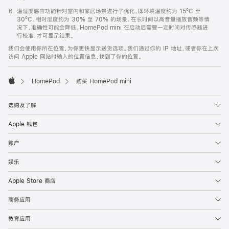
温湿度感应功能针对室内和家居场景进行了优化，即环境温度约为 15ºC 至
30ºC、相对湿度约为 30% 至 70% 的场景。在长时间以高音量播放音频等情
况下，准确性可能会降低。HomePod mini 在启动后需要一定时间对传感器进
行校准，才可显示结果。
我们会使用你所在位置，为你更快显示送货选项。我们通过你的 IP 地址，或者你在上次
访问 Apple 网站时输入的位置信息，找到了你的位置。
HomePod
购买 HomePod mini
Apple
选购及了解
Apple 钱包
账户
娱乐
Apple Store 商店
商务应用
教育应用