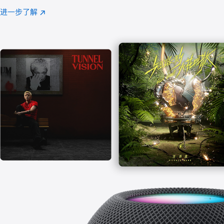
注
进一步了解
Apple
(在
Music
新
窗
口
中
打
开)