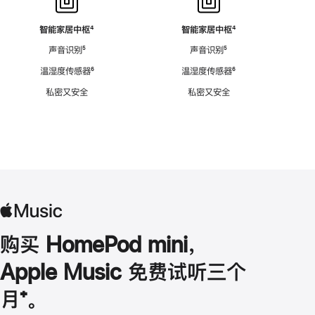
智能家居中枢
脚
⁴
智能家居中枢
脚
⁴
注
注
声音识别
脚
⁵
声音识别
脚
⁵
注
注
温湿度传感器
脚
⁶
温湿度传感器
脚
⁶
注
注
私密又安全
私密又安全
购买 HomePod mini，
Apple Music 免费试听三个
月
脚
⁺。