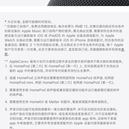
网
脚
‡ 为近似值。金额可能随时间变动。
注
页
⁺ 仅限新订阅用户。免费试用期结束后，每月收费为 RMB 12。优惠仅面向购买符合条件
页
的新设备的 Apple Music 新订阅用户限时提供。要兑换此优惠，需要将符合条件的音
频设备与运行最新版本 iOS 或 iPadOS 的 Apple 设备连接或配对。为 Apple
脚
Watch 兑换此优惠，需要与运行最新版本 iOS 的 iPhone 连接或配对。符合条件的设
备激活后，需要在 3 个月内领取此优惠。无论购买多少件符合条件的设备，每个 Apple
账户仅可享受一次优惠。会员方案将自动续订，直至取消订阅。须遵循限制条件和其他
条
款
。
(在
新
** AppleCare+ 服务计划可为使用过程中发生的意外损坏提供不限次数的保修服务。
窗
在 HomePod (第二代) 和 HomePod (第一代) 上，空间音频适用于支持此功
口
能的 app 中的兼容内容。并非所有内容都支持杜比全景声。
中
打
组建 HomePod 立体声组合需要使用两部同款 HomePod 扬声器，如两部
开)
HomePod mini、两部 HomePod (第二代) 或两部 HomePod (第一代)。
需要使用多部 HomePod 扬声器或兼容隔空播放功能并运行最新隔空播放软件
的扬声器。
需要使用支持 HomeKit 或 Matter 的配件。智能家居配件需单独购买。
声音识别功能可检测到烟雾和一氧化碳的警报声，并可在识别后向你发送通知。
当用户身处可能受到伤害的环境中，或在高风险或紧急情况下，均不应依赖声音
识别功能。声音识别功能需要使用升级更新后的家庭 app 架构，该架构于家庭
app 中单独提供。它要求所有连接家居配件的 Apple 设备均使用最新版本软
件。