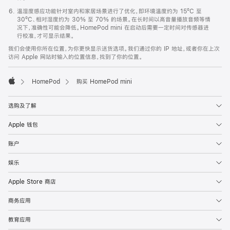
温湿度感应功能针对室内和家居场景进行了优化，即环境温度约为 15ºC 至
30ºC、相对湿度约为 30% 至 70% 的场景。在长时间以高音量播放音频等情
况下，准确性可能会降低。HomePod mini 在启动后需要一定时间对传感器进
行校准，才可显示结果。
我们会使用你所在位置，为你更快显示送货选项。我们通过你的 IP 地址，或者你在上次
访问 Apple 网站时输入的位置信息，找到了你的位置。
HomePod
购买 HomePod mini
Apple
选购及了解
Apple 钱包
账户
娱乐
Apple Store 商店
商务应用
教育应用