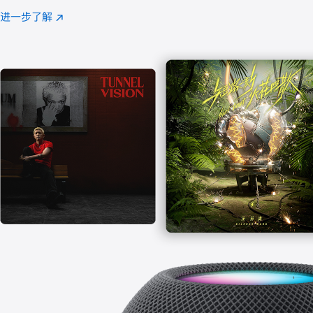
注
进一步了解
Apple
(在
Music
新
窗
口
中
打
开)