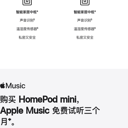
智能家居中枢
脚
⁴
智能家居中枢
脚
⁴
注
注
声音识别
脚
⁵
声音识别
脚
⁵
注
注
温湿度传感器
脚
⁶
温湿度传感器
脚
⁶
注
注
私密又安全
私密又安全
购买 HomePod mini，
Apple Music 免费试听三个
月
脚
⁺。