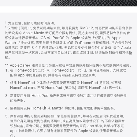
网
脚
‡ 为近似值。金额可能随时间变动。
注
页
⁺ 仅限新订阅用户。免费试用期结束后，每月收费为 RMB 12。优惠仅面向购买符合条件
页
的新设备的 Apple Music 新订阅用户限时提供。要兑换此优惠，需要将符合条件的音
频设备与运行最新版本 iOS 或 iPadOS 的 Apple 设备连接或配对。为 Apple
脚
Watch 兑换此优惠，需要与运行最新版本 iOS 的 iPhone 连接或配对。符合条件的设
备激活后，需要在 3 个月内领取此优惠。无论购买多少件符合条件的设备，每个 Apple
账户仅可享受一次优惠。会员方案将自动续订，直至取消订阅。须遵循限制条件和其他
条
款
。
(在
新
** AppleCare+ 服务计划可为使用过程中发生的意外损坏提供不限次数的保修服务。
窗
在 HomePod (第二代) 和 HomePod (第一代) 上，空间音频适用于支持此功
口
能的 app 中的兼容内容。并非所有内容都支持杜比全景声。
中
打
组建 HomePod 立体声组合需要使用两部同款 HomePod 扬声器，如两部
开)
HomePod mini、两部 HomePod (第二代) 或两部 HomePod (第一代)。
需要使用多部 HomePod 扬声器或兼容隔空播放功能并运行最新隔空播放软件
的扬声器。
需要使用支持 HomeKit 或 Matter 的配件。智能家居配件需单独购买。
声音识别功能可检测到烟雾和一氧化碳的警报声，并可在识别后向你发送通知。
当用户身处可能受到伤害的环境中，或在高风险或紧急情况下，均不应依赖声音
识别功能。声音识别功能需要使用升级更新后的家庭 app 架构，该架构于家庭
app 中单独提供。它要求所有连接家居配件的 Apple 设备均使用最新版本软
件。