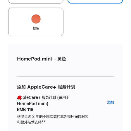
橙色
HomePod mini - 黄色
添加 AppleCare+ 服务计划
AppleCare+ 服务计划 (适用于
AppleC
添加
HomePod mini)
服
RMB 119
务
获得长达 2 年的不限次数的意外损坏保修服务
和额外技术支持
脚
**
计
注