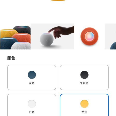
图库
图像
1
图库
图像
2
图库
图像
3
颜色
蓝色
午夜色
白色
黄色