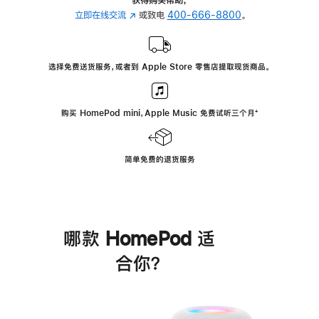
立即在线交流
(在
或致电
400-666-8800
。
新
窗
口
选择免费送货服务，或者到 Apple Store 零售店提取现货商品。
中
打
开)
购买 HomePod mini，Apple Music 免费试听三个月
脚
⁺
注
简单免费的退货服务
哪款 HomePod 适
合你？
进
一
步