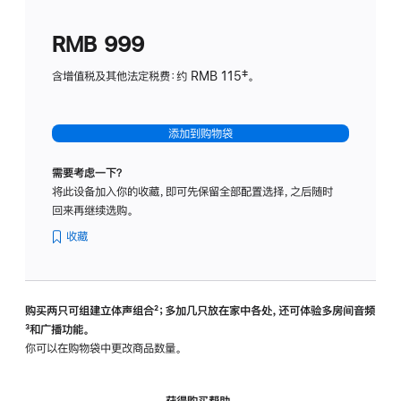
划
(适
RMB 999
用
于
含增值税及其他法定税费：约 RMB 115‡。
HomeP
mini)
添加到购物袋
需要考虑一下？
将此设备加入你的收藏，即可先保留全部配置选择，之后随时
回来再继续选购。
收藏
购买两只可组建立体声组合
脚
²；多加几只放在家中各处，还可体验多‍房‍间音频
脚
³和广播功能。
注
注
你可以在购物袋中更改商品数量。
获得购买帮助，