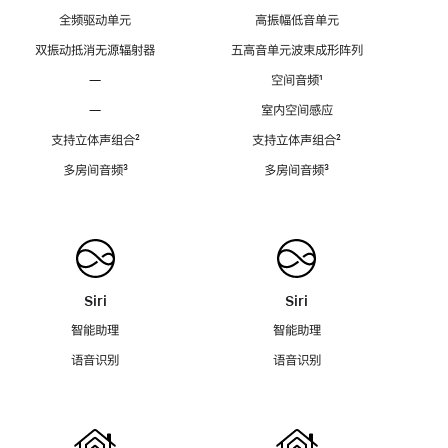
全频驱动单元
高振幅低音单元
双振动抵消无源辐射器
五高音单元波束成形阵列
—
空间音频
脚
¹
注
—
室内空间感应
支持立体声组合
脚
²
支持立体声组合
脚
²
注
注
多房间音频
脚
³
多房间音频
脚
³
注
注
Siri
Siri
智能助理
智能助理
语音识别
语音识别