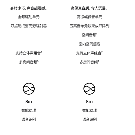
身材小巧，声音超震撼。
高保真音质，令人沉浸。
全频驱动单元
高振幅低音单元
双振动抵消无源辐射器
五高音单元波束成形阵列
—
空间音频
脚
¹
注
—
室内空间感应
支持立体声组合
脚
²
支持立体声组合
脚
²
注
注
多房间音频
脚
³
多房间音频
脚
³
注
注
Siri
Siri
智能助理
智能助理
语音识别
语音识别