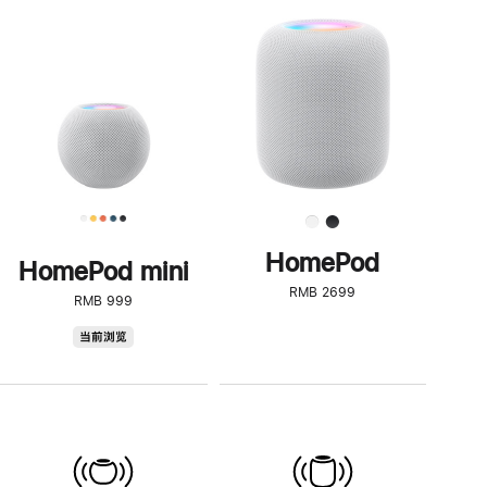
一
步
了
解
HomePod<
HomePod
HomePod mini
RMB 2699
RMB 999
HomePod
当前浏览
mini