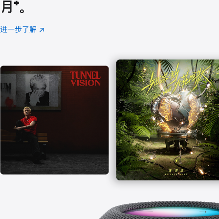
月
脚
⁺。
注
进一步了解
Apple
(在
Music
新
窗
口
中
打
开)