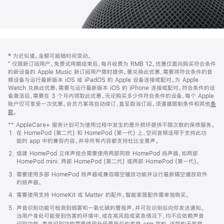
网
脚
‡ 为近似值。金额可能随时间变动。
注
页
⁺ 仅限新订阅用户。免费试用期结束后，每月收费为 RMB 12。优惠仅面向购买符合条件
页
的新设备的 Apple Music 新订阅用户限时提供。要兑换此优惠，需要将符合条件的音
频设备与运行最新版本 iOS 或 iPadOS 的 Apple 设备连接或配对。为 Apple
脚
Watch 兑换此优惠，需要与运行最新版本 iOS 的 iPhone 连接或配对。符合条件的设
备激活后，需要在 3 个月内领取此优惠。无论购买多少件符合条件的设备，每个 Apple
账户仅可享受一次优惠。会员方案将自动续订，直至取消订阅。须遵循限制条件和其他
条
款
。
(在
新
** AppleCare+ 服务计划可为使用过程中发生的意外损坏提供不限次数的保修服务。
窗
在 HomePod (第二代) 和 HomePod (第一代) 上，空间音频适用于支持此功
口
能的 app 中的兼容内容。并非所有内容都支持杜比全景声。
中
打
组建 HomePod 立体声组合需要使用两部同款 HomePod 扬声器，如两部
开)
HomePod mini、两部 HomePod (第二代) 或两部 HomePod (第一代)。
需要使用多部 HomePod 扬声器或兼容隔空播放功能并运行最新隔空播放软件
的扬声器。
需要使用支持 HomeKit 或 Matter 的配件。智能家居配件需单独购买。
声音识别功能可检测到烟雾和一氧化碳的警报声，并可在识别后向你发送通知。
当用户身处可能受到伤害的环境中，或在高风险或紧急情况下，均不应依赖声音
识别功能。声音识别功能需要使用升级更新后的家庭 app 架构，该架构于家庭