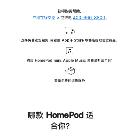
获得购买帮助，
立即在线交流
(在
或致电
400-666-8800
。
新
窗
口
选择免费送货服务，或者到 Apple Store 零售店提取现货商品。
中
打
开)
购买 HomePod mini，Apple Music 免费试听三个月
脚
⁺
注
简单免费的退货服务
哪款 HomePod 适
合你？
进