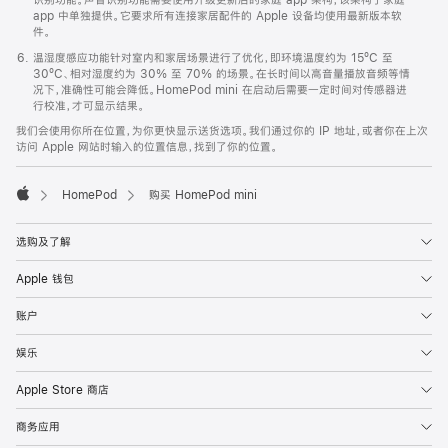
app 中单独提供。它要求所有连接家居配件的 Apple 设备均使用最新版本软
件。
温湿度感应功能针对室内和家居场景进行了优化，即环境温度约为 15ºC 至
30ºC、相对湿度约为 30% 至 70% 的场景。在长时间以高音量播放音频等情
况下，准确性可能会降低。HomePod mini 在启动后需要一定时间对传感器进
行校准，才可显示结果。
我们会使用你所在位置，为你更快显示送货选项。我们通过你的 IP 地址，或者你在上次
访问 Apple 网站时输入的位置信息，找到了你的位置。
HomePod
购买 HomePod mini
Apple
选购及了解
Apple 钱包
账户
娱乐
Apple Store 商店
商务应用