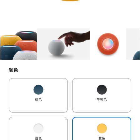
图库
图像
1
图库
图像
2
图库
图像
3
颜色
蓝色
午夜色
白色
黄色