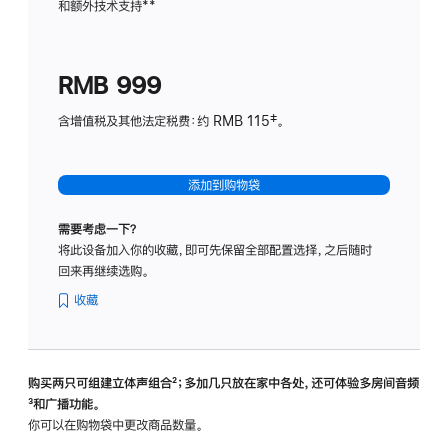
和额外技术支持
脚
**
计
注
划
(适
RMB 999
用
于
含增值税及其他法定税费：约 RMB 115‡。
HomeP
mini)
添加到购物袋
需要考虑一下？
将此设备加入你的收藏，即可先保留全部配置选择，之后随时
回来再继续选购。
收藏
购买两只可组建立体声组合
脚
²；多加几只放在家中各处，还可体验多‍房‍间音频
脚
³和广播功能。
注
注
你可以在购物袋中更改商品数量。