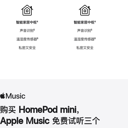
智能家居中枢
脚
⁴
智能家居中枢
脚
⁴
注
注
声音识别
脚
⁵
声音识别
脚
⁵
注
注
温湿度传感器
脚
⁶
温湿度传感器
脚
⁶
注
注
私密又安全
私密又安全
购买 HomePod mini，
Apple Music 免费试听三个