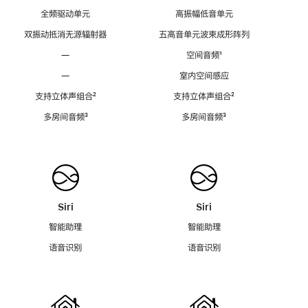
全频驱动单元
高振幅低音单元
双振动抵消无源辐射器
五高音单元波束成形阵列
—
空间音频
脚
¹
注
—
室内空间感应
支持立体声组合
脚
²
支持立体声组合
脚
²
注
注
多房间音频
脚
³
多房间音频
脚
³
注
注
Siri
Siri
智能助理
智能助理
语音识别
语音识别