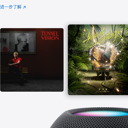
注
进一步了解
Apple
(在
Music
新
窗
口
中
打
开)