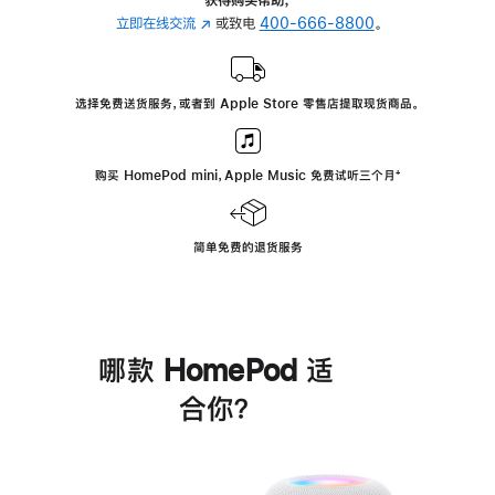
立即在线交流
(在
或致电
400-666-8800
。
新
窗
口
选择免费送货服务，或者到 Apple Store 零售店提取现货商品。
中
打
开)
购买 HomePod mini，Apple Music 免费试听三个月
脚
⁺
注
简单免费的退货服务
哪款 HomePod 适
合你？
进
一
步