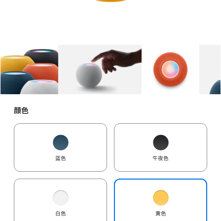
图库
图像
1
图库
图像
2
图库
图像
3
颜色
蓝色
午夜色
白色
黄色