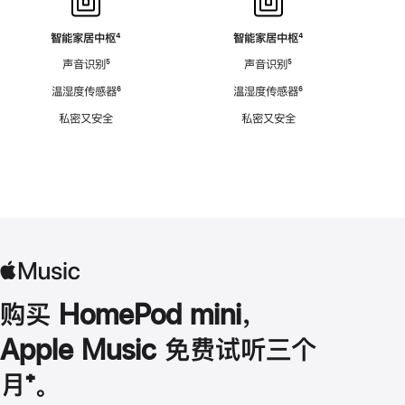
智能家居中枢
脚
⁴
智能家居中枢
脚
⁴
注
注
声音识别
脚
⁵
声音识别
脚
⁵
注
注
温湿度传感器
脚
⁶
温湿度传感器
脚
⁶
注
注
私密又安全
私密又安全
购买 HomePod mini，
Apple Music 免费试听三个
月
脚
⁺。