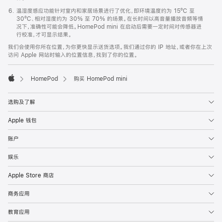
温湿度感应功能针对室内和家居场景进行了优化，即环境温度约为 15ºC 至
30ºC、相对湿度约为 30% 至 70% 的场景。在长时间以高音量播放音频等情
况下，准确性可能会降低。HomePod mini 在启动后需要一定时间对传感器进
行校准，才可显示结果。
我们会使用你所在位置，为你更快显示送货选项。我们通过你的 IP 地址，或者你在上次
访问 Apple 网站时输入的位置信息，找到了你的位置。
HomePod
购买 HomePod mini
Apple
选购及了解
Apple 钱包
账户
娱乐
Apple Store 商店
商务应用
教育应用