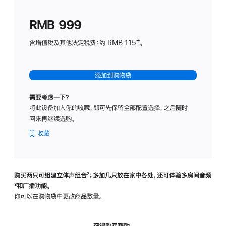
划
(适
RMB 999
用
于
含增值税及其他法定税费：约 RMB 115‡。
HomeP
mini)
添加到购物袋
需要考虑一下？
将此设备加入你的收藏，即可先保留全部配置选择，之后随时
回来再继续选购。
收藏
购买两只可组建立体声组合
脚
²；多加几只放在家中各处，还可体验多‍房‍间音频
脚
³和广播功能。
注
注
你可以在购物袋中更改商品数量。
获得购买帮助，