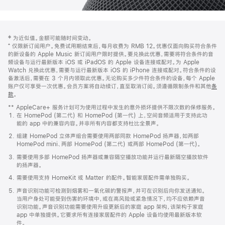
网
脚
‡ 为近似值。金额可能随时间变动。
注
页
⁺ 仅限新订阅用户。免费试用期结束后，每月收费为 RMB 12。优惠仅面向购买符合条件
页
的新设备的 Apple Music 新订阅用户限时提供。要兑换此优惠，需要将符合条件的音
频设备与运行最新版本 iOS 或 iPadOS 的 Apple 设备连接或配对。为 Apple
脚
Watch 兑换此优惠，需要与运行最新版本 iOS 的 iPhone 连接或配对。符合条件的设
备激活后，需要在 3 个月内领取此优惠。无论购买多少件符合条件的设备，每个 Apple
账户仅可享受一次优惠。会员方案将自动续订，直至取消订阅。须遵循限制条件和其他
条
款
。
(在
新
** AppleCare+ 服务计划可为使用过程中发生的意外损坏提供不限次数的保修服务。
窗
在 HomePod (第二代) 和 HomePod (第一代) 上，空间音频适用于支持此功
口
能的 app 中的兼容内容。并非所有内容都支持杜比全景声。
中
打
组建 HomePod 立体声组合需要使用两部同款 HomePod 扬声器，如两部
开)
HomePod mini、两部 HomePod (第二代) 或两部 HomePod (第一代)。
需要使用多部 HomePod 扬声器或兼容隔空播放功能并运行最新隔空播放软件
的扬声器。
需要使用支持 HomeKit 或 Matter 的配件。智能家居配件需单独购买。
声音识别功能可检测到烟雾和一氧化碳的警报声，并可在识别后向你发送通知。
当用户身处可能受到伤害的环境中，或在高风险或紧急情况下，均不应依赖声音
识别功能。声音识别功能需要使用升级更新后的家庭 app 架构，该架构于家庭
app 中单独提供。它要求所有连接家居配件的 Apple 设备均使用最新版本软
件。