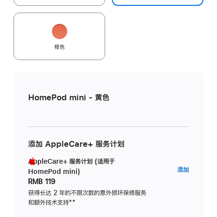
橙色
HomePod mini - 黄色
添加 AppleCare+ 服务计划
AppleCare+ 服务计划 (适用于
AppleC
添加
HomePod mini)
服
RMB 119
务
获得长达 2 年的不限次数的意外损坏保修服务
和额外技术支持
脚
**
计
注