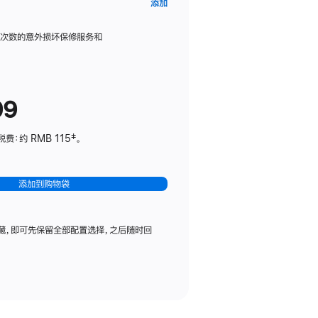
AppleCare+
添加
服
务
限次数的意外损坏保修服务和
计
划
(适
99
用
于
：约 RMB 115‡。
HomePod
mini)
添加到购物袋
藏，即可先保留全部配置选择，之后随时回