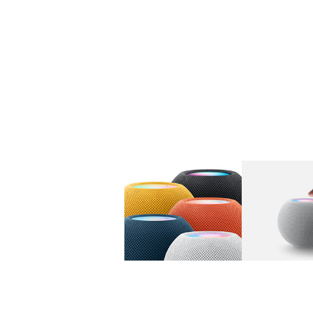
图库
图像
1