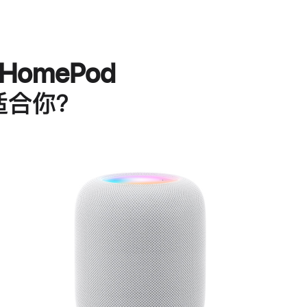
HomePod
适合你？
进
一
步
了
解
HomePod<