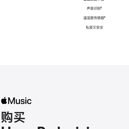
注
声音识别
脚
⁵
注
温湿度传感器
脚
⁶
注
私密又安全
购买