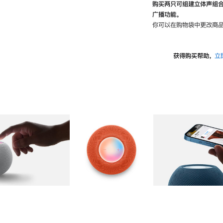
购买两只可组建立体声组
广播功能。
你可以在购物袋中更改商品
获得购买帮助，
立
图库
图像
2
图库
图像
3
图