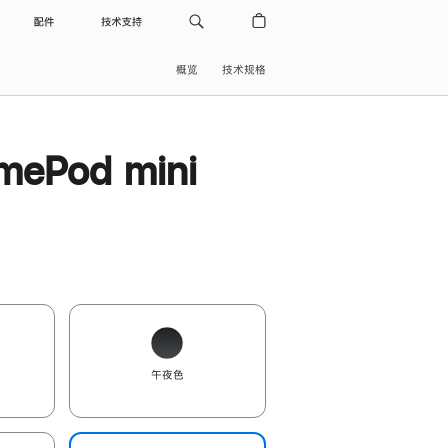
配件
技术支持
概览
技术规格
ePod mini
午夜色