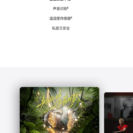
注
声音识别
脚
⁵
注
温湿度传感器
脚
⁶
注
私密又安全