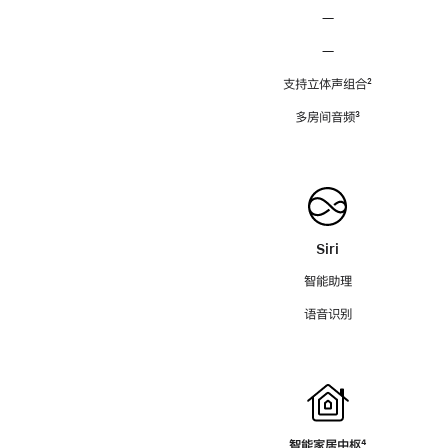
—
—
支持立体声组合
脚
²
注
多房间音频
脚
³
注
Siri
智能助理
语音识别
智能家居中枢
脚
⁴