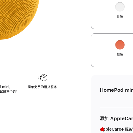
白色
橙色
 mini，
简单免费的退货服务
HomePod min
免费试听三个月
脚
⁺
注
添加 AppleCa
AppleCare+ 服