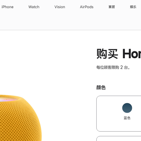
iPhone
Watch
Vision
AirPods
家居
娱乐
购买 Hom
每位顾客限购 2 台。
颜色
蓝色