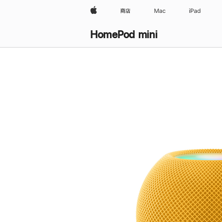
Apple
商店
Mac
iPad
HomePod mini
购
买
HomePod mini