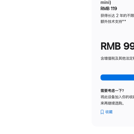
mini)
RMB 119
获得长达 2 年的不
额外技术支持
脚
**
注
RMB 9
含增值税及其他法定税费
需要考虑一下？
将此设备加入你的收
来再继续选购。
收藏