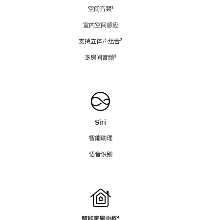
空间音频
脚
¹
注
室内空间感应
支持立体声组合
脚
²
注
多房间音频
脚
³
注
Siri
智能助理
语音识别
智能家居中枢
脚
⁴