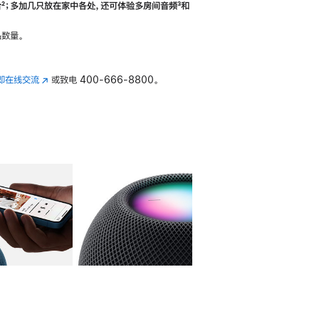
合
脚
²；多加几只放在家中各处，还可体验多‍房‍间音频
脚
³和
注
注
数量。
即在线交流
(在
或致电
400-666-8800。
新
窗
口
中
打
开)
库
图像
4
图库
图像
5