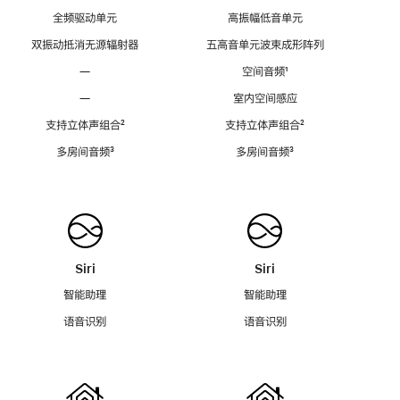
全频驱动单元
高振幅低音单元
双振动抵消无源辐射器
五高音单元波束成形阵列
—
空间音频
脚
¹
注
—
室内空间感应
支持立体声组合
脚
²
支持立体声组合
脚
²
注
注
多房间音频
脚
³
多房间音频
脚
³
注
注
Siri
Siri
智能助理
智能助理
语音识别
语音识别