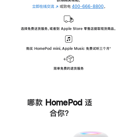
立即在线交流
(在
或致电
400-666-8800
。
新
窗
口
选择免费送货服务，或者到 Apple Store 零售店提取现货商品。
中
打
开)
购买 HomePod mini，Apple Music 免费试听三个月
脚
⁺
注
简单免费的退货服务
哪款 HomePod 适
合你？
进
一
步