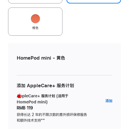
橙色
HomePod mini - 黄色
添加 AppleCare+ 服务计划
AppleCare+ 服务计划 (适用于
AppleC
添加
HomePod mini)
服
RMB 119
务
获得长达 2 年的不限次数的意外损坏保修服务
和额外技术支持
脚
**
计
注