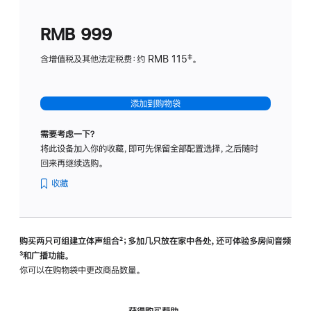
划
(适
RMB 999
用
于
含增值税及其他法定税费：约 RMB 115‡。
HomeP
mini)
添加到购物袋
需要考虑一下？
将此设备加入你的收藏，即可先保留全部配置选择，之后随时
回来再继续选购。
收藏
购买两只可组建立体声组合
脚
²；多加几只放在家中各处，还可体验多‍房‍间音频
脚
³和广播功能。
注
注
你可以在购物袋中更改商品数量。
获得购买帮助，