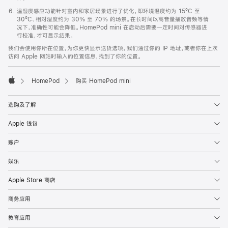
温湿度感应功能针对室内和家居场景进行了优化，即环境温度约为 15ºC 至
30ºC、相对湿度约为 30% 至 70% 的场景。在长时间以高音量播放音频等情
况下，准确性可能会降低。HomePod mini 在启动后需要一定时间对传感器进
行校准，才可显示结果。
我们会使用你所在位置，为你更快显示送货选项。我们通过你的 IP 地址，或者你在上次
访问 Apple 网站时输入的位置信息，找到了你的位置。
HomePod
购买 HomePod mini
Apple
选购及了解
Apple 钱包
账户
娱乐
Apple Store 商店
商务应用
教育应用