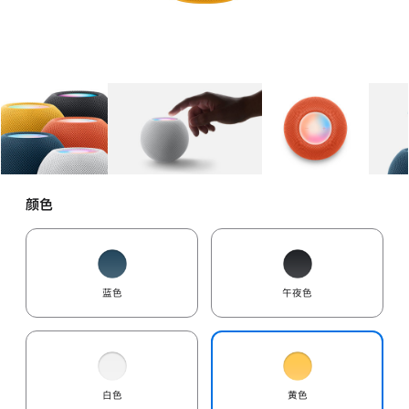
图库
图像
1
图库
图像
2
图库
图像
3
颜色
蓝色
午夜色
白色
黄色