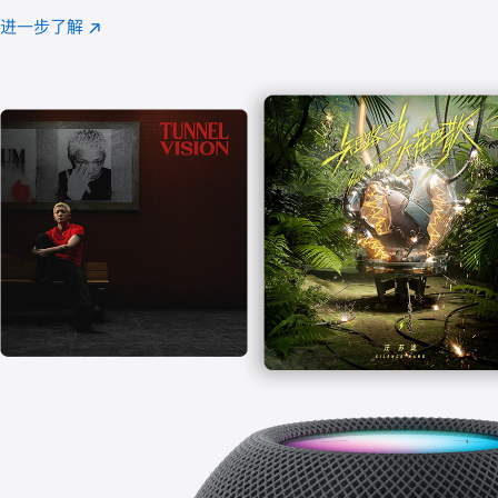
注
进一步了解
Apple
(在
Music
新
窗
口
中
打
开)