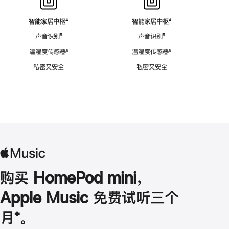
智能家居中枢
脚
⁴
智能家居中枢
脚
⁴
注
注
声音识别
脚
⁵
声音识别
脚
⁵
注
注
温湿度传感器
脚
⁶
温湿度传感器
脚
⁶
注
注
私密又安全
私密又安全
购买 HomePod mini，
Apple Music 免费试听三个
月
脚
⁺。