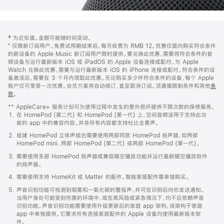
网
脚
‡ 为近似值。金额可能随时间变动。
注
页
⁺ 仅限新订阅用户。免费试用期结束后，每月收费为 RMB 12。优惠仅面向购买符合条件
页
的新设备的 Apple Music 新订阅用户限时提供。要兑换此优惠，需要将符合条件的音
频设备与运行最新版本 iOS 或 iPadOS 的 Apple 设备连接或配对。为 Apple
脚
Watch 兑换此优惠，需要与运行最新版本 iOS 的 iPhone 连接或配对。符合条件的设
备激活后，需要在 3 个月内领取此优惠。无论购买多少件符合条件的设备，每个 Apple
账户仅可享受一次优惠。会员方案将自动续订，直至取消订阅。须遵循限制条件和其他
条
款
。
(在
新
** AppleCare+ 服务计划可为使用过程中发生的意外损坏提供不限次数的保修服务。
窗
在 HomePod (第二代) 和 HomePod (第一代) 上，空间音频适用于支持此功
口
能的 app 中的兼容内容。并非所有内容都支持杜比全景声。
中
打
组建 HomePod 立体声组合需要使用两部同款 HomePod 扬声器，如两部
开)
HomePod mini、两部 HomePod (第二代) 或两部 HomePod (第一代)。
需要使用多部 HomePod 扬声器或兼容隔空播放功能并运行最新隔空播放软件
的扬声器。
需要使用支持 HomeKit 或 Matter 的配件。智能家居配件需单独购买。
声音识别功能可检测到烟雾和一氧化碳的警报声，并可在识别后向你发送通知。
当用户身处可能受到伤害的环境中，或在高风险或紧急情况下，均不应依赖声音
识别功能。声音识别功能需要使用升级更新后的家庭 app 架构，该架构于家庭
app 中单独提供。它要求所有连接家居配件的 Apple 设备均使用最新版本软
件。