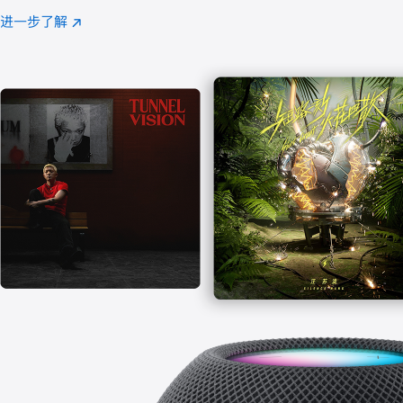
注
进一步了解
Apple
(在
Music
新
窗
口
中
打
开)