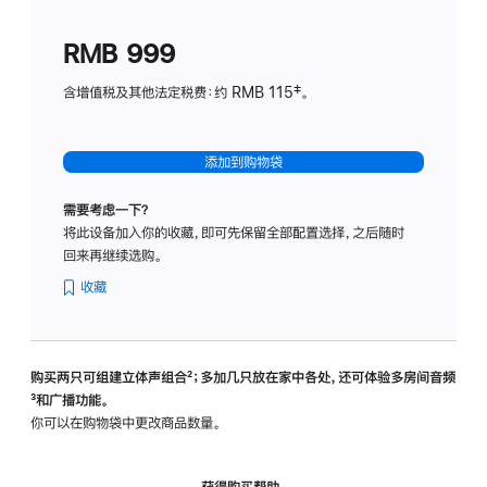
划
(适
RMB 999
用
于
含增值税及其他法定税费：约 RMB 115‡。
HomeP
mini)
添加到购物袋
需要考虑一下？
将此设备加入你的收藏，即可先保留全部配置选择，之后随时
回来再继续选购。
收藏
购买两只可组建立体声组合
脚
²；多加几只放在家中各处，还可体验多‍房‍间音频
脚
³和广播功能。
注
注
你可以在购物袋中更改商品数量。
获得购买帮助，