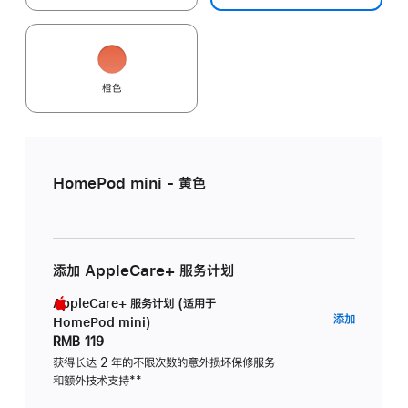
橙色
HomePod mini - 黄色
添加 AppleCare+ 服务计划
AppleCare+ 服务计划 (适用于
AppleC
添加
HomePod mini)
服
RMB 119
务
获得长达 2 年的不限次数的意外损坏保修服务
和额外技术支持
脚
**
计
注