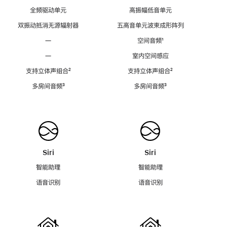
全频驱动单元
高振幅低音单元
双振动抵消无源辐射器
五高音单元波束成形阵列
—
空间音频
脚
¹
注
—
室内空间感应
支持立体声组合
脚
²
支持立体声组合
脚
²
注
注
多房间音频
脚
³
多房间音频
脚
³
注
注
Siri
Siri
智能助理
智能助理
语音识别
语音识别