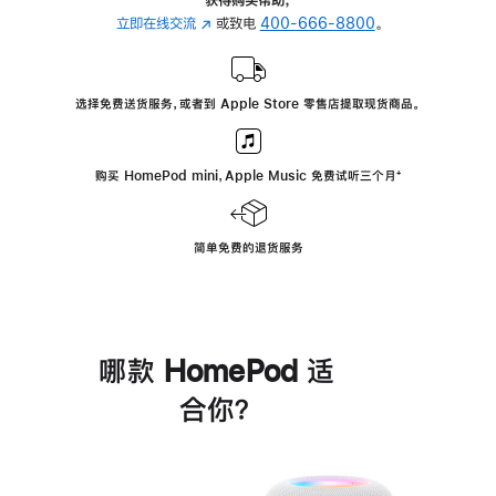
立即在线交流
(在
或致电
400-666-8800
。
新
窗
口
选择免费送货服务，或者到 Apple Store 零售店提取现货商品。
中
打
开)
购买 HomePod mini，Apple Music 免费试听三个月
脚
⁺
注
简单免费的退货服务
哪款 HomePod 适
合你？
进
一
步