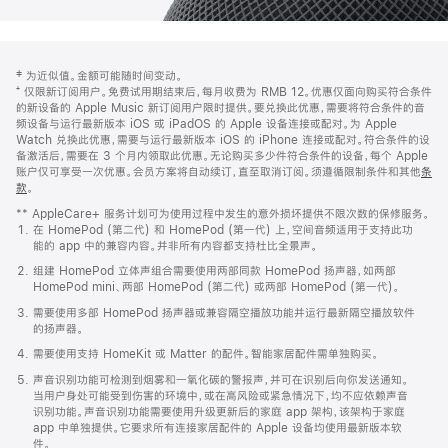
网
脚
‡ 为近似值。金额可能随时间变动。
注
页
⁺ 仅限新订阅用户。免费试用期结束后，每月收费为 RMB 12。优惠仅面向购买符合条件
页
的新设备的 Apple Music 新订阅用户限时提供。要兑换此优惠，需要将符合条件的音
频设备与运行最新版本 iOS 或 iPadOS 的 Apple 设备连接或配对。为 Apple
脚
Watch 兑换此优惠，需要与运行最新版本 iOS 的 iPhone 连接或配对。符合条件的设
备激活后，需要在 3 个月内领取此优惠。无论购买多少件符合条件的设备，每个 Apple
账户仅可享受一次优惠。会员方案将自动续订，直至取消订阅。须遵循限制条件和其他
条
款
。
(在
新
** AppleCare+ 服务计划可为使用过程中发生的意外损坏提供不限次数的保修服务。
窗
在 HomePod (第二代) 和 HomePod (第一代) 上，空间音频适用于支持此功
口
能的 app 中的兼容内容。并非所有内容都支持杜比全景声。
中
打
组建 HomePod 立体声组合需要使用两部同款 HomePod 扬声器，如两部
开)
HomePod mini、两部 HomePod (第二代) 或两部 HomePod (第一代)。
需要使用多部 HomePod 扬声器或兼容隔空播放功能并运行最新隔空播放软件
的扬声器。
需要使用支持 HomeKit 或 Matter 的配件。智能家居配件需单独购买。
声音识别功能可检测到烟雾和一氧化碳的警报声，并可在识别后向你发送通知。
当用户身处可能受到伤害的环境中，或在高风险或紧急情况下，均不应依赖声音
识别功能。声音识别功能需要使用升级更新后的家庭 app 架构，该架构于家庭
app 中单独提供。它要求所有连接家居配件的 Apple 设备均使用最新版本软
件。