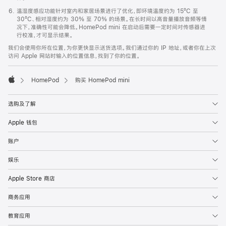
温湿度感应功能针对室内和家居场景进行了优化，即环境温度约为 15ºC 至
30ºC、相对湿度约为 30% 至 70% 的场景。在长时间以高音量播放音频等情
况下，准确性可能会降低。HomePod mini 在启动后需要一定时间对传感器进
行校准，才可显示结果。
我们会使用你所在位置，为你更快显示送货选项。我们通过你的 IP 地址，或者你在上次
访问 Apple 网站时输入的位置信息，找到了你的位置。
HomePod
购买 HomePod mini
Apple
选购及了解
Apple 钱包
账户
娱乐
Apple Store 商店
商务应用
教育应用