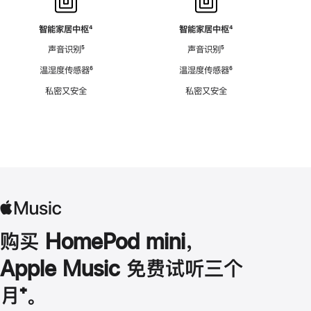
智能家居中枢
脚
⁴
智能家居中枢
脚
⁴
注
注
声音识别
脚
⁵
声音识别
脚
⁵
注
注
温湿度传感器
脚
⁶
温湿度传感器
脚
⁶
注
注
私密又安全
私密又安全
购买 HomePod mini，
Apple Music 免费试听三个
月
脚
⁺。