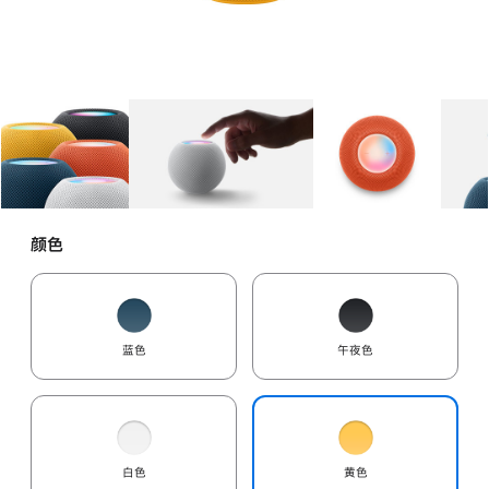
图库
图像
1
图库
图像
2
图库
图像
3
颜色
蓝色
午夜色
白色
黄色