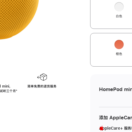
白色
橙色
 mini，
简单免费的退货服务
HomePod min
免费试听三个月
脚
⁺
注
添加 AppleCa
AppleCare+ 服