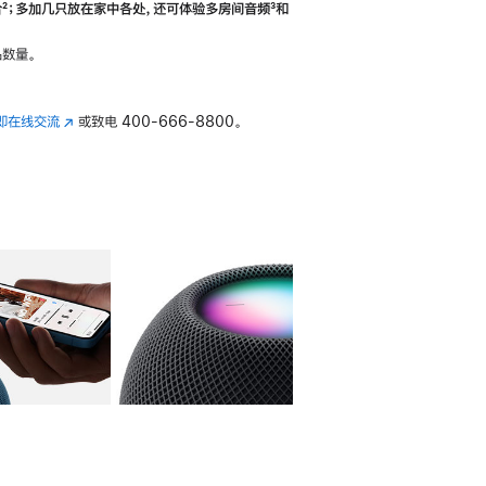
合
脚
²；多加几只放在家中各处，还可体验多‍房‍间音频
脚
³和
注
注
数量。
即在线交流
(在
或致电
400-666-8800。
新
窗
口
中
打
开)
库
图像
4
图库
图像
5