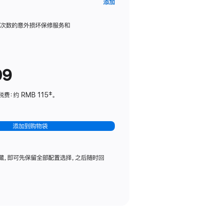
AppleCare+
添加
服
务
限次数的意外损坏保修服务和
计
划
(适
99
用
于
：约 RMB 115‡。
HomePod
mini)
添加到购物袋
藏，即可先保留全部配置选择，之后随时回