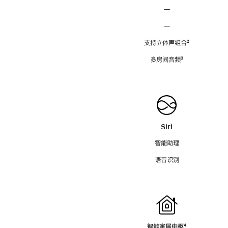
—
—
支持立体声组合
脚
²
注
多房间音频
脚
³
注
Siri
智能助理
语音识别
智能家居中枢
脚
⁴