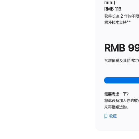
mini)
RMB 119
获得长达 2 年的不
额外技术支持
脚
**
注
RMB 9
含增值税及其他法定税费
需要考虑一下？
将此设备加入你的收
来再继续选购。
收藏