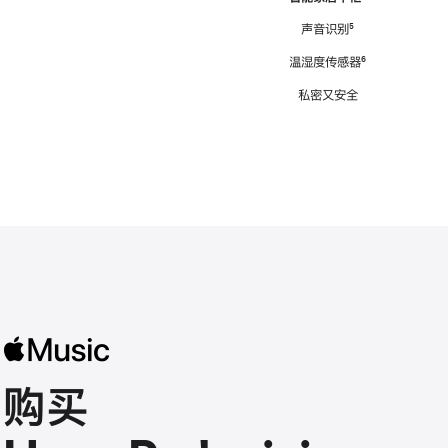
注
声音识别
脚
⁵
注
温湿度传感器
脚
⁶
注
私密又安全
购买