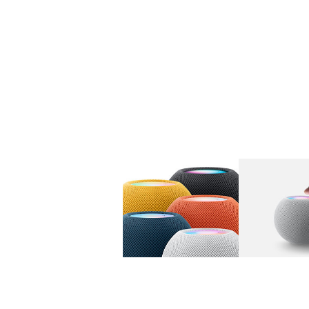
图库
图像
1