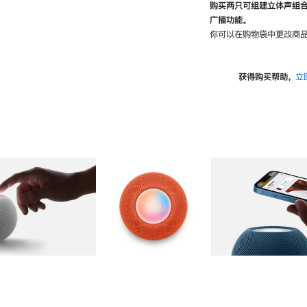
购买两只可组建立体声组
广播功能。
你可以在购物袋中更改商品
获得购买帮助，
立
图库
图像
2
图库
图像
3
图