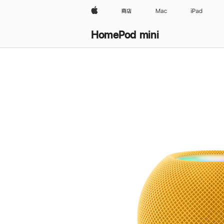
Apple
商店
Mac
iPad
HomePod mini
购
买
HomePod mini