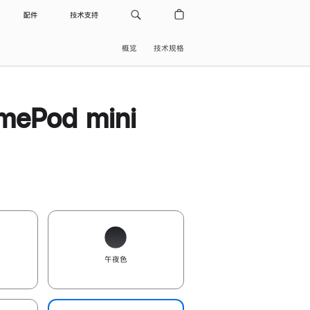
配件
技术支持
概览
技术规格
ePod mini
午夜色