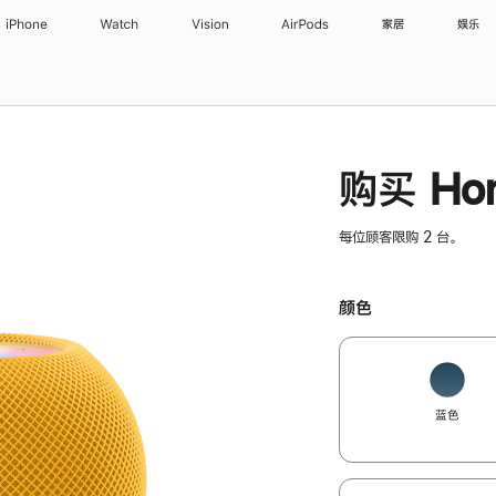
iPhone
Watch
Vision
AirPods
家居
娱乐
购买 Hom
每位顾客限购 2 台。
颜色
蓝色