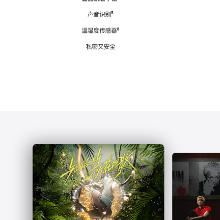
注
声音识别
脚
⁵
注
温湿度传感器
脚
⁶
注
私密又安全