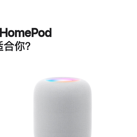
HomePod
适合你？
进
一
步
了
解
HomePod<