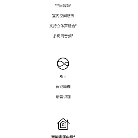
空间音频
脚
¹
注
室内空间感应
支持立体声组合
脚
²
注
多房间音频
脚
³
注
Siri
智能助理
语音识别
智能家居中枢
脚
⁴