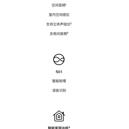
空间音频
脚
¹
注
室内空间感应
支持立体声组合
脚
²
注
多房间音频
脚
³
注
Siri
智能助理
语音识别
智能家居中枢
脚
⁴