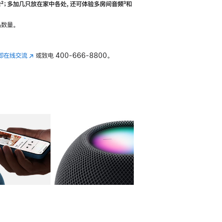
合
脚
²；多加几只放在家中各处，还可体验多‍房‍间音频
脚
³和
注
注
数量。
即在线交流
(在
或致电
400-666-8800。
新
窗
口
中
打
开)
库
图像
4
图库
图像
5