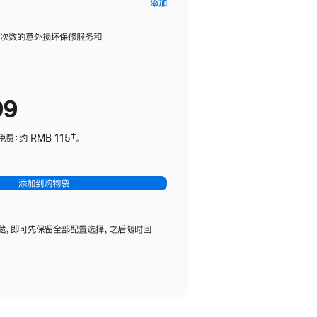
AppleCare+
添加
服
务
限次数的意外损坏保修服务和
计
划
(适
99
用
于
：约 RMB 115‡。
HomePod
mini)
添加到购物袋
藏，即可先保留全部配置选择，之后随时回