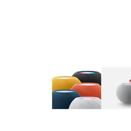
图库
图像
1