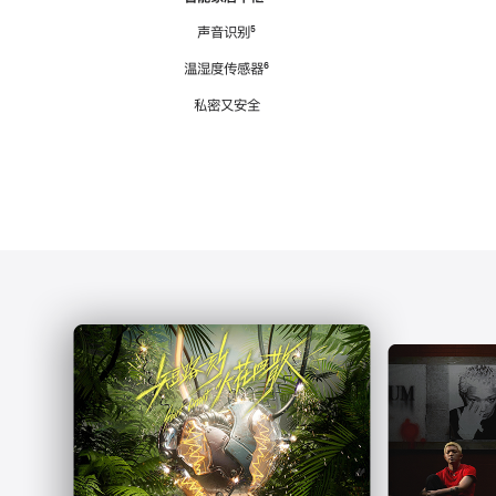
注
声音识别
脚
⁵
注
温湿度传感器
脚
⁶
注
私密又安全