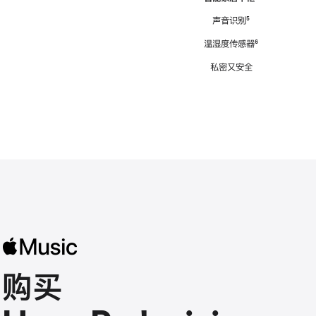
注
声音识别
脚
⁵
注
温湿度传感器
脚
⁶
注
私密又安全
购买