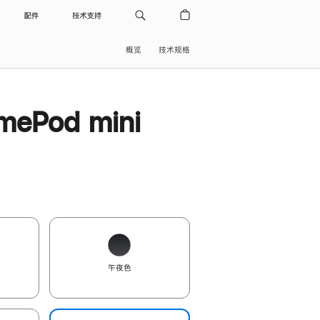
配件
技术支持
概览
技术规格
ePod mini
午夜色