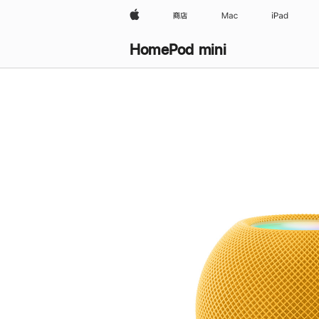
Apple
商店
Mac
iPad
HomePod mini
购
买
HomePod mini