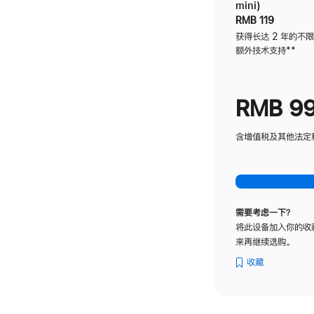
mini)
RMB 119
获得长达 2 年的不
额外技术支持
脚
**
注
RMB 9
含增值税及其他法定税费
需要考虑一下？
将此设备加入你的收
来再继续选购。
收藏