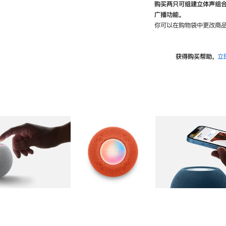
购买两只可组建立体声组
广播功能。
你可以在购物袋中更改商品
获得购买帮助，
立
图库
图像
2
图库
图像
3
图