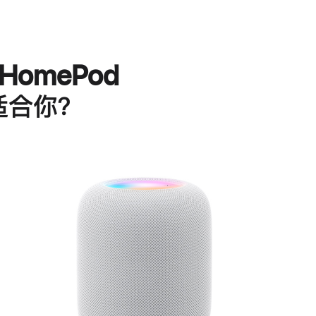
HomePod
适合你？
进
一
步
了
解
HomePod<