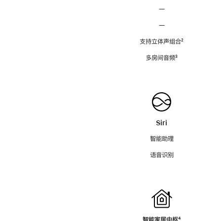
—
—
支持立体声组合
脚
²
注
多房间音频
脚
³
注
Siri
智能助理
语音识别
智能家居中枢
脚
⁴