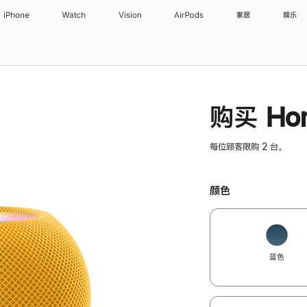
iPhone
Watch
Vision
AirPods
家居
娱乐
购买 Hom
每位顾客限购 2 台。
颜色
蓝色