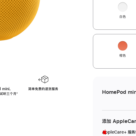
白色
橙色
 mini，
简单免费的退货服务
HomePod min
免费试听三个月
脚
⁺
注
添加 AppleCa
AppleCare+ 服