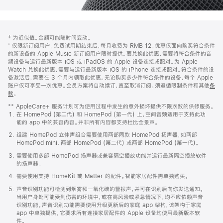
网
脚
‡ 为近似值。金额可能随时间变动。
注
页
⁺ 仅限新订阅用户。免费试用期结束后，每月收费为 RMB 12。优惠仅面向购买符合条件
页
的新设备的 Apple Music 新订阅用户限时提供。要兑换此优惠，需要将符合条件的音
频设备与运行最新版本 iOS 或 iPadOS 的 Apple 设备连接或配对。为 Apple
脚
Watch 兑换此优惠，需要与运行最新版本 iOS 的 iPhone 连接或配对。符合条件的设
备激活后，需要在 3 个月内领取此优惠。无论购买多少件符合条件的设备，每个 Apple
账户仅可享受一次优惠。会员方案将自动续订，直至取消订阅。须遵循限制条件和其他
条
款
。
(在
新
** AppleCare+ 服务计划可为使用过程中发生的意外损坏提供不限次数的保修服务。
窗
在 HomePod (第二代) 和 HomePod (第一代) 上，空间音频适用于支持此功
口
能的 app 中的兼容内容。并非所有内容都支持杜比全景声。
中
打
组建 HomePod 立体声组合需要使用两部同款 HomePod 扬声器，如两部
开)
HomePod mini、两部 HomePod (第二代) 或两部 HomePod (第一代)。
需要使用多部 HomePod 扬声器或兼容隔空播放功能并运行最新隔空播放软件
的扬声器。
需要使用支持 HomeKit 或 Matter 的配件。智能家居配件需单独购买。
声音识别功能可检测到烟雾和一氧化碳的警报声，并可在识别后向你发送通知。
当用户身处可能受到伤害的环境中，或在高风险或紧急情况下，均不应依赖声音
识别功能。声音识别功能需要使用升级更新后的家庭 app 架构，该架构于家庭
app 中单独提供。它要求所有连接家居配件的 Apple 设备均使用最新版本软
件。