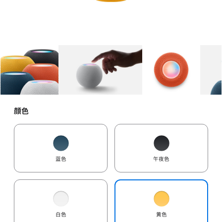
图库
图像
1
图库
图像
2
图库
图像
3
颜色
蓝色
午夜色
白色
黄色