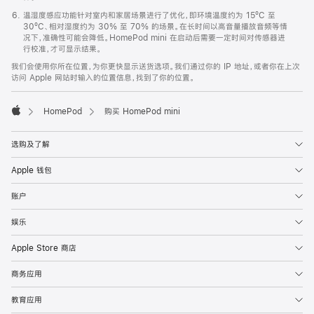
温湿度感应功能针对室内和家居场景进行了优化，即环境温度约为 15ºC 至
30ºC、相对湿度约为 30% 至 70% 的场景。在长时间以高音量播放音频等情
况下，准确性可能会降低。HomePod mini 在启动后需要一定时间对传感器进
行校准，才可显示结果。
我们会使用你所在位置，为你更快显示送货选项。我们通过你的 IP 地址，或者你在上次
访问 Apple 网站时输入的位置信息，找到了你的位置。
HomePod
购买 HomePod mini
Apple
选购及了解
Apple 钱包
账户
娱乐
Apple Store 商店
商务应用
教育应用