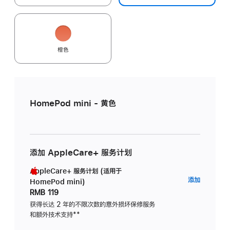
橙色
HomePod mini - 黄色
添加 AppleCare+ 服务计划
AppleCare+ 服务计划 (适用于
AppleC
添加
HomePod mini)
服
RMB 119
务
获得长达 2 年的不限次数的意外损坏保修服务
和额外技术支持
脚
**
计
注