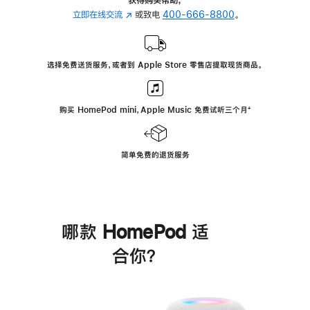
立即在线交流
(在
或致电
400-666-8800
。
新
窗
口
选择免费送货服务，或者到 Apple Store 零售店提取现货商品。
中
打
开)
购买 HomePod mini，Apple Music 免费试听三个月
脚
⁺
注
简单免费的退货服务
哪款 HomePod 适
合你？
进
一
步