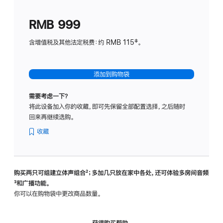
划
(适
RMB 999
用
于
含增值税及其他法定税费：约 RMB 115‡。
HomeP
mini)
添加到购物袋
需要考虑一下？
将此设备加入你的收藏，即可先保留全部配置选择，之后随时
回来再继续选购。
收藏
购买两只可组建立体声组合
脚
²；多加几只放在家中各处，还可体验多‍房‍间音频
脚
³和广播功能。
注
注
你可以在购物袋中更改商品数量。
获得购买帮助，