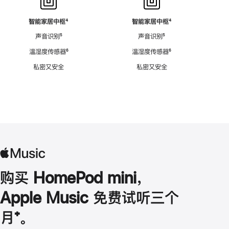
智能家居中枢
脚
⁴
智能家居中枢
脚
⁴
注
注
声音识别
脚
⁵
声音识别
脚
⁵
注
注
温湿度传感器
脚
⁶
温湿度传感器
脚
⁶
注
注
私密又安全
私密又安全
购买 HomePod mini，
Apple Music 免费试听三个
月
脚
⁺。