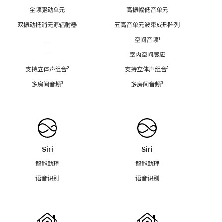
全频驱动单元
高振幅低音单元
双振动抵消无源辐射器
五高音单元波束成形阵列
—
空间音频
脚
¹
注
—
室内空间感应
支持立体声组合
脚
²
支持立体声组合
脚
²
注
注
多房间音频
脚
³
多房间音频
脚
³
注
注
Siri
Siri
智能助理
智能助理
语音识别
语音识别