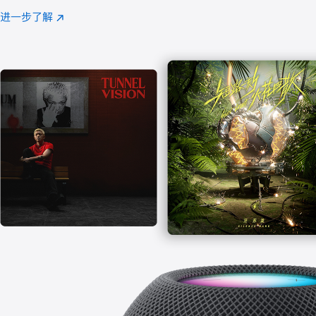
注
进一步了解
Apple
(在
Music
新
窗
口
中
打
开)