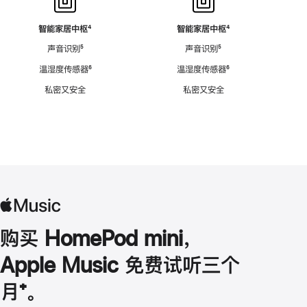
智能家居中枢
脚
⁴
智能家居中枢
脚
⁴
注
注
声音识别
脚
⁵
声音识别
脚
⁵
注
注
温湿度传感器
脚
⁶
温湿度传感器
脚
⁶
注
注
私密又安全
私密又安全
购买 HomePod mini，
Apple Music 免费试听三个
月
脚
⁺。