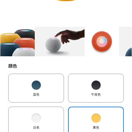
图库
图像
1
图库
图像
2
图库
图像
3
颜色
蓝色
午夜色
白色
黄色