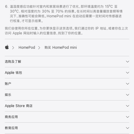
温湿度感应功能针对室内和家居场景进行了优化，即环境温度约为 15ºC 至
30ºC、相对湿度约为 30% 至 70% 的场景。在长时间以高音量播放音频等情
况下，准确性可能会降低。HomePod mini 在启动后需要一定时间对传感器进
行校准，才可显示结果。
我们会使用你所在位置，为你更快显示送货选项。我们通过你的 IP 地址，或者你在上次
访问 Apple 网站时输入的位置信息，找到了你的位置。
HomePod
购买 HomePod mini
Apple
选购及了解
Apple 钱包
账户
娱乐
Apple Store 商店
商务应用
教育应用