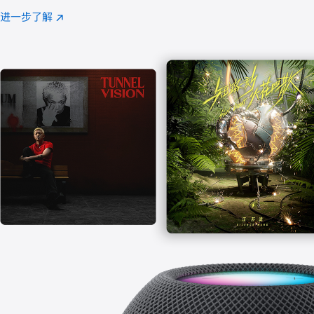
注
进一步了解
Apple
(在
Music
新
窗
口
中
打
开)