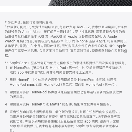
网
脚
‡ 为近似值。金额可能随时间变动。
注
页
⁺ 仅限新订阅用户。免费试用期结束后，每月收费为 RMB 12。优惠仅面向购买符合条件
页
的新设备的 Apple Music 新订阅用户限时提供。要兑换此优惠，需要将符合条件的音
频设备与运行最新版本 iOS 或 iPadOS 的 Apple 设备连接或配对。为 Apple
脚
Watch 兑换此优惠，需要与运行最新版本 iOS 的 iPhone 连接或配对。符合条件的设
备激活后，需要在 3 个月内领取此优惠。无论购买多少件符合条件的设备，每个 Apple
账户仅可享受一次优惠。会员方案将自动续订，直至取消订阅。须遵循限制条件和其他
条
款
。
(在
新
** AppleCare+ 服务计划可为使用过程中发生的意外损坏提供不限次数的保修服务。
窗
在 HomePod (第二代) 和 HomePod (第一代) 上，空间音频适用于支持此功
口
能的 app 中的兼容内容。并非所有内容都支持杜比全景声。
中
打
组建 HomePod 立体声组合需要使用两部同款 HomePod 扬声器，如两部
开)
HomePod mini、两部 HomePod (第二代) 或两部 HomePod (第一代)。
需要使用多部 HomePod 扬声器或兼容隔空播放功能并运行最新隔空播放软件
的扬声器。
需要使用支持 HomeKit 或 Matter 的配件。智能家居配件需单独购买。
声音识别功能可检测到烟雾和一氧化碳的警报声，并可在识别后向你发送通知。
当用户身处可能受到伤害的环境中，或在高风险或紧急情况下，均不应依赖声音
识别功能。声音识别功能需要使用升级更新后的家庭 app 架构，该架构于家庭
app 中单独提供。它要求所有连接家居配件的 Apple 设备均使用最新版本软
件。