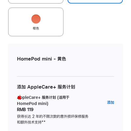
橙色
HomePod mini - 黄色
添加 AppleCare+ 服务计划
AppleCare+ 服务计划 (适用于
AppleC
添加
HomePod mini)
服
RMB 119
务
获得长达 2 年的不限次数的意外损坏保修服务
和额外技术支持
脚
**
计
注