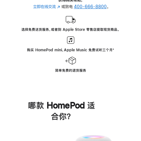
立即在线交流
(在
或致电
400-666-8800
。
新
窗
口
选择免费送货服务，或者到 Apple Store 零售店提取现货商品。
中
打
开)
购买 HomePod mini，Apple Music 免费试听三个月
脚
⁺
注
简单免费的退货服务
哪款 HomePod 适
合你？
进
一
步