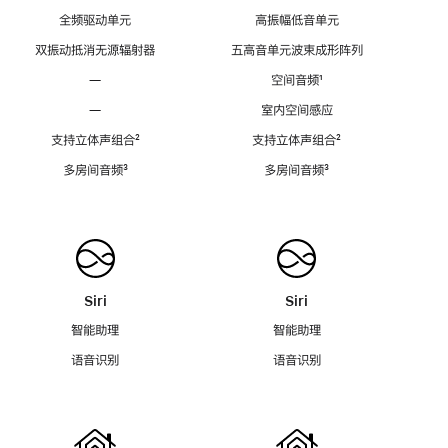
全频驱动单元
高振幅低音单元
双振动抵消无源辐射器
五高音单元波束成形阵列
—
空间音频
脚
¹
注
—
室内空间感应
支持立体声组合
脚
²
支持立体声组合
脚
²
注
注
多房间音频
脚
³
多房间音频
脚
³
注
注
Siri
Siri
智能助理
智能助理
语音识别
语音识别