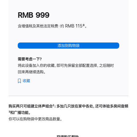
划
(适
RMB 999
用
于
含增值税及其他法定税费：约 RMB 115‡。
HomeP
mini)
添加到购物袋
需要考虑一下？
将此设备加入你的收藏，即可先保留全部配置选择，之后随时
回来再继续选购。
收藏
购买两只可组建立体声组合
脚
²；多加几只放在家中各处，还可体验多‍房‍间音频
脚
³和广播功能。
注
注
你可以在购物袋中更改商品数量。
获得购买帮助，