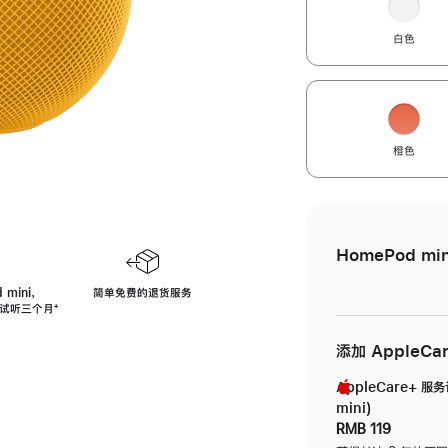
白色
橙色
HomePod min
 mini，
简单免费的退货服务
免费试听三个月
脚
⁺
注
添加 AppleCa
AppleCare+ 服
mini)
RMB 119