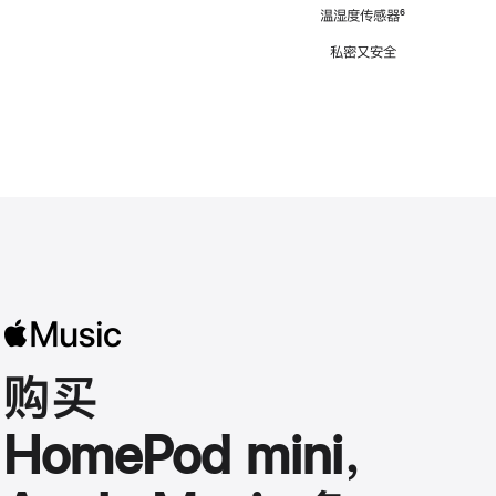
注
温湿度传感器
脚
⁶
注
私密又安全
购买
HomePod mini，