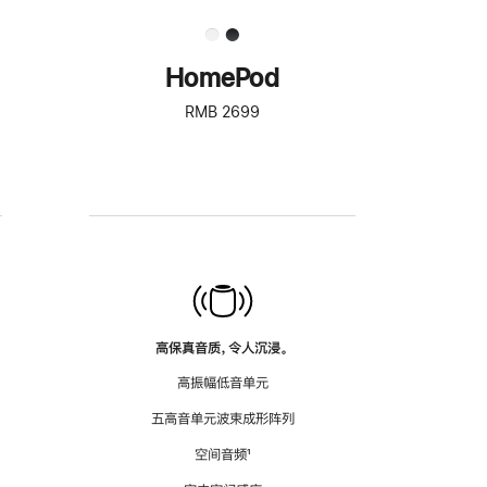
HomePod
RMB 2699
高保真音质，令人沉浸。
高振幅低音单元
五高音单元波束成形阵列
空间音频
脚
¹
注