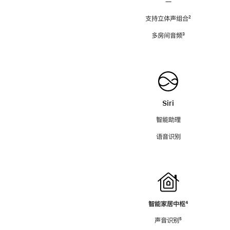
—
支持立体声组合
脚
²
注
多房间音频
脚
³
注
Siri
智能助理
语音识别
智能家居中枢
脚
⁴
注
声音识别
脚
⁵