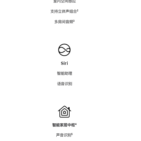
室内空间感应
支持立体声组合
脚
²
注
多房间音频
脚
³
注
Siri
智能助理
语音识别
智能家居中枢
脚
⁴
注
声音识别
脚
⁵