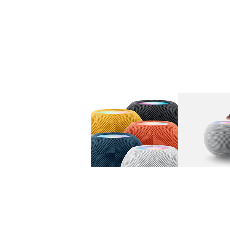
图库
图像
1