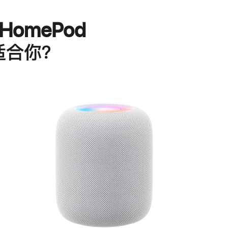
HomePod
适合你？
进
一
步
了
解
HomePod<