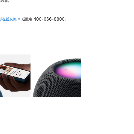
数量。
即在线交流
(在
或致电
400-666-8800。
新
窗
口
中
打
开)
库
图像
4
图库
图像
5