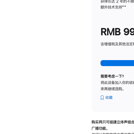
获得长达 2 年的不
额外技术支持
脚
**
注
RMB 9
含增值税及其他法定税费
需要考虑一下？
将此设备加入你的收
来再继续选购。
收藏
购买两只可组建立体声组
广播功能。