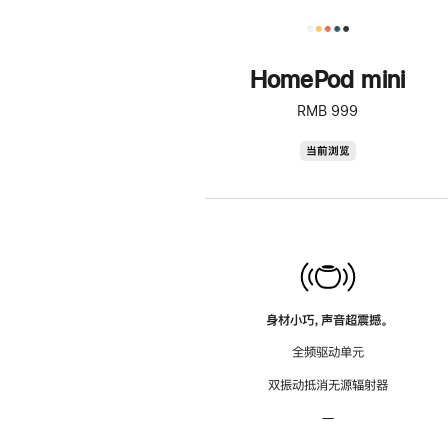
HomePod mini
RMB 999
HomePod
当前浏览
mini
身材小巧，声音超震撼。
全频驱动单元
双振动抵消无源辐射器
—