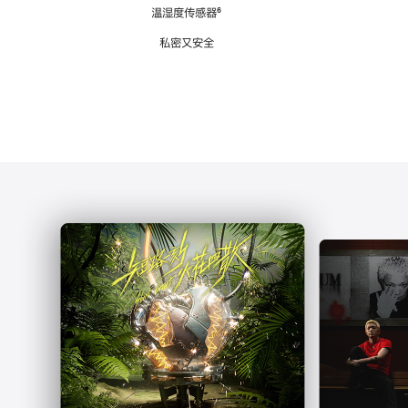
注
温湿度传感器
脚
⁶
注
私密又安全