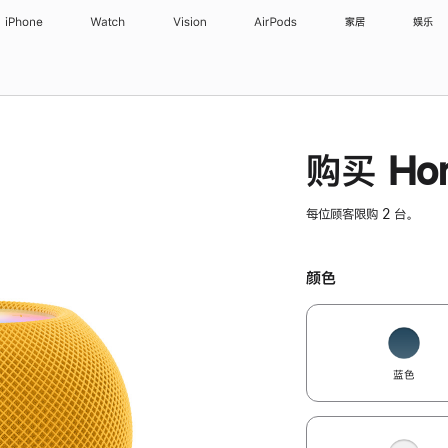
iPhone
Watch
Vision
AirPods
家居
娱乐
购买 Hom
每位顾客限购 2 台。
颜色
蓝色