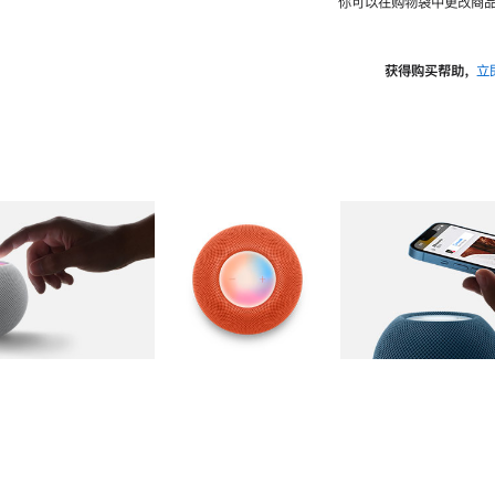
你可以在购物袋中更改商品
获得购买帮助，
立
图库
图像
2
图库
图像
3
图