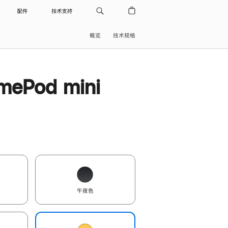
配件
技术支持
概览
技术规格
ePod mini
午夜色