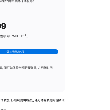
务
限次数的意外损坏保修服务和
计
划
(适
99
用
于
：约 RMB 115‡。
HomePod
mini)
添加到购物袋
藏，即可先保留全部配置选择，之后随时回
合
脚
²；多加几只放在家中各处，还可体验多‍房‍间音频
脚
³和
注
注