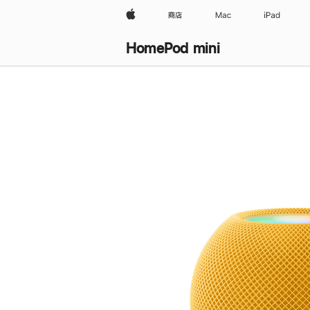
Apple
商店
Mac
iPad
HomePod mini
购
买
HomePod mini