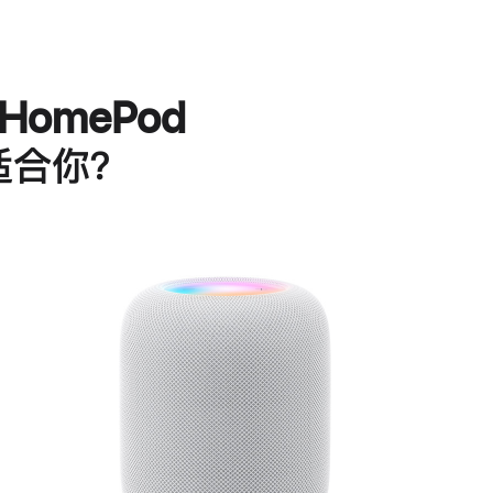
HomePod
适合你？
进
一
步
了
解
HomePod<