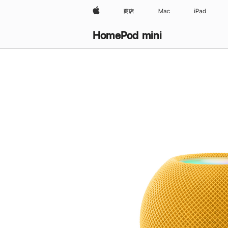
Apple
商店
Mac
iPad
HomePod mini
购
买
HomePod mini