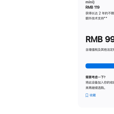
mini)
RMB 119
获得长达 2 年的不
额外技术支持
脚
**
注
RMB 9
含增值税及其他法定税费
需要考虑一下？
将此设备加入你的收
来再继续选购。
收藏