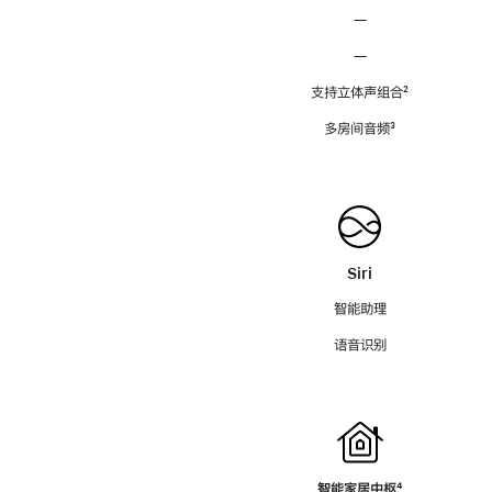
—
—
支持立体声组合
脚
²
注
多房间音频
脚
³
注
Siri
智能助理
语音识别
智能家居中枢
脚
⁴