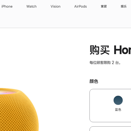
iPhone
Watch
Vision
AirPods
家居
娱乐
购买 Hom
每位顾客限购 2 台。
颜色
蓝色