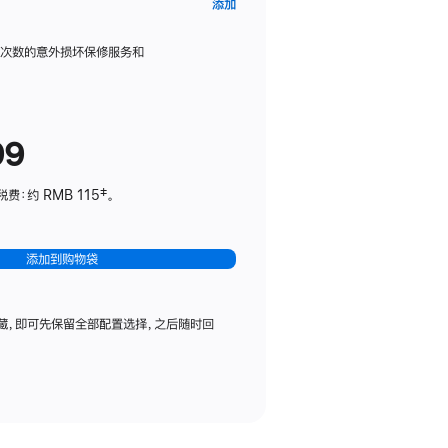
AppleCare+
添加
服
务
限次数的意外损坏保修服务和
计
划
(适
99
用
于
：约 RMB 115‡。
HomePod
mini)
添加到购物袋
藏，即可先保留全部配置选择，之后随时回