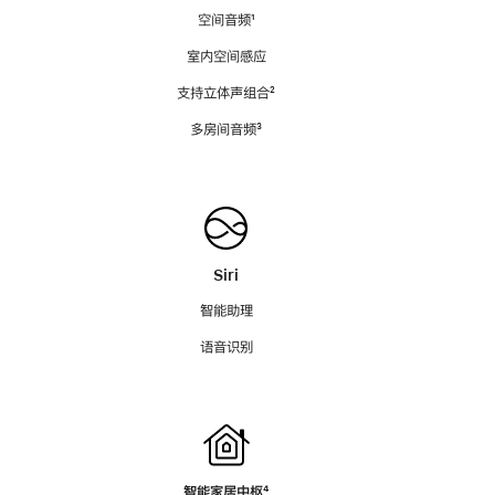
空间音频
脚
¹
注
室内空间感应
支持立体声组合
脚
²
注
多房间音频
脚
³
注
Siri
智能助理
语音识别
智能家居中枢
脚
⁴