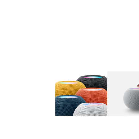
图库
图像
1