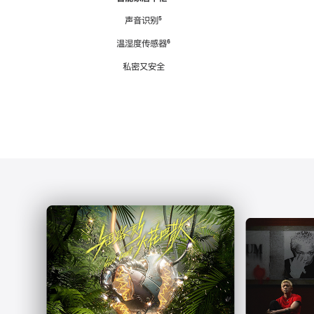
注
声音识别
脚
⁵
注
温湿度传感器
脚
⁶
注
私密又安全