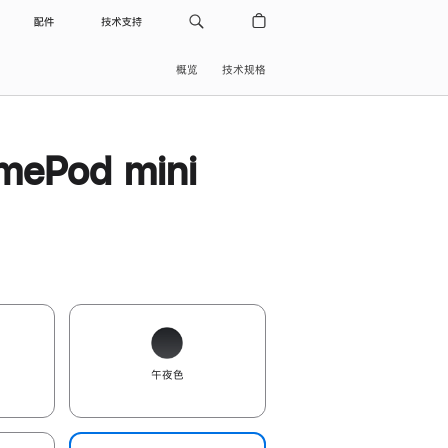
配件
技术支持
概览
技术规格
ePod mini
午夜色