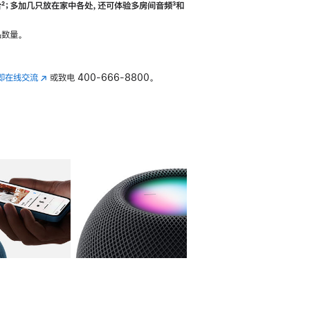
合
脚
²；多加几只放在家中各处，还可体验多‍房‍间音频
脚
³和
注
注
数量。
即在线交流
(在
或致电
400-666-8800。
新
窗
口
中
打
开)
库
图像
4
图库
图像
5