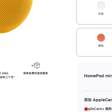
白色
橙色
 mini，
简单免费的退货服务
HomePod min
免费试听三个月
脚
⁺
注
添加 AppleCa
AppleCare+ 服