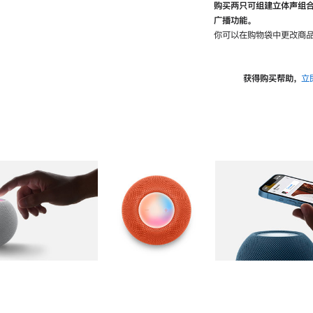
购买两只可组建立体声组
广播功能。
你可以在购物袋中更改商品
获得购买帮助，
立
图库
图像
2
图库
图像
3
图