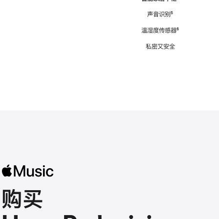
注
声音识别
脚
⁵
注
温湿度传感器
脚
⁶
注
私密又安全
购买