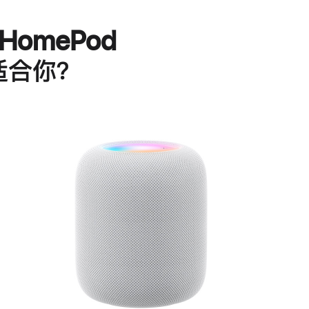
HomePod
适合你？
进
一
步
了
解
HomePod<