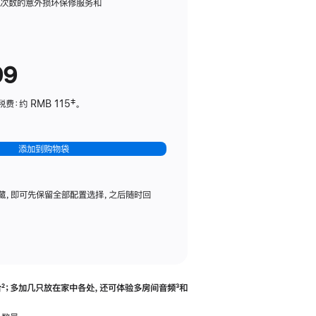
务
限次数的意外损坏保修服务和
计
划
(适
99
用
于
：约 RMB 115‡。
HomePod
mini)
添加到购物袋
藏，即可先保留全部配置选择，之后随时回
合
脚
²；多加几只放在家中各处，还可体验多‍房‍间音频
脚
³和
注
注