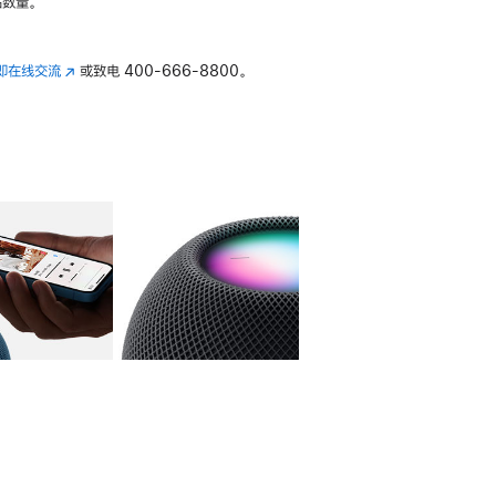
数量。
即在线交流
(在
或致电
400-666-8800。
新
窗
口
中
打
开)
库
图像
4
图库
图像
5