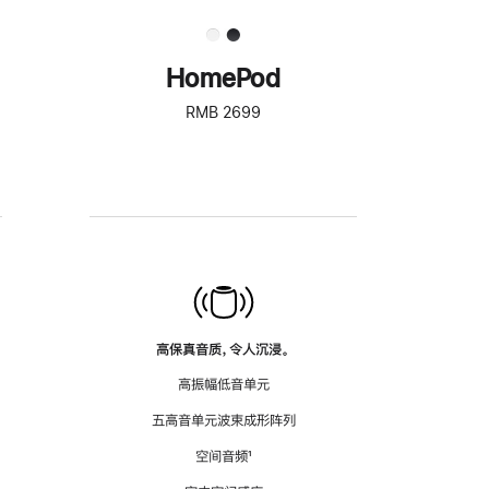
HomePod
RMB 2699
高保真音质，令人沉浸。
高振幅低音单元
五高音单元波束成形阵列
空间音频
脚
¹
注