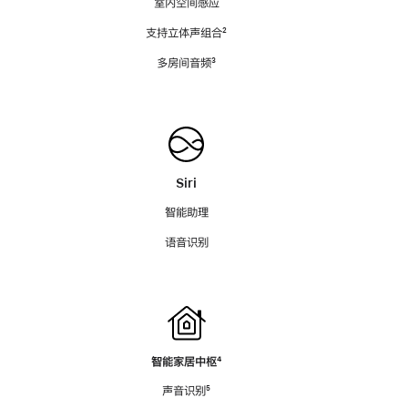
室内空间感应
支持立体声组合
脚
²
注
多房间音频
脚
³
注
Siri
智能助理
语音识别
智能家居中枢
脚
⁴
注
声音识别
脚
⁵