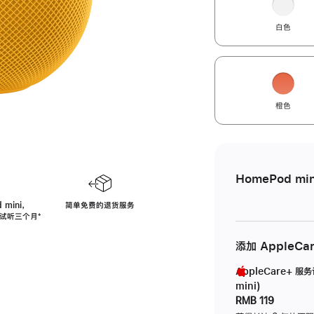
白色
橙色
HomePod min
 mini，
简单免费的退货服务
免费试听三个月
脚
⁺
注
添加 AppleCa
AppleCare+ 服
mini)
RMB 119