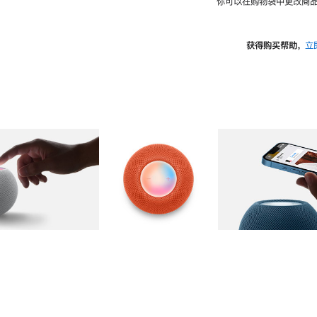
你可以在购物袋中更改商品
获得购买帮助，
立
图库
图像
2
图库
图像
3
图