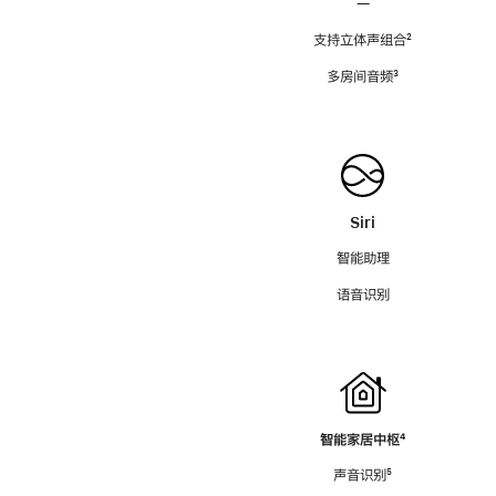
—
支持立体声组合
脚
²
注
多房间音频
脚
³
注
Siri
智能助理
语音识别
智能家居中枢
脚
⁴
注
声音识别
脚
⁵