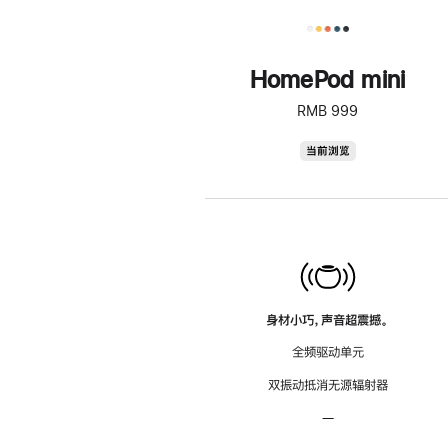
HomePod mini
RMB 999
HomePod
当前浏览
mini
身材小巧，声音超震撼。
全频驱动单元
双振动抵消无源辐射器
—