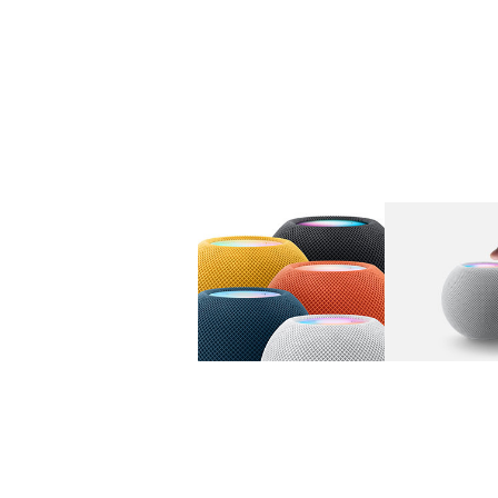
图库
图像
1