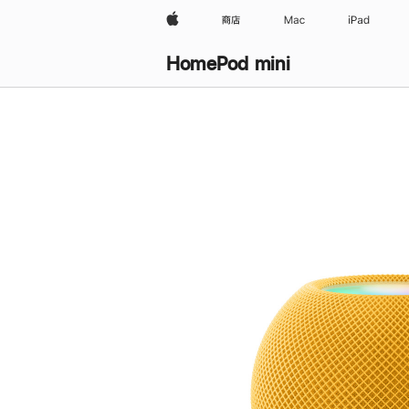
Apple
商店
Mac
iPad
HomePod mini
购
买
HomePod mini