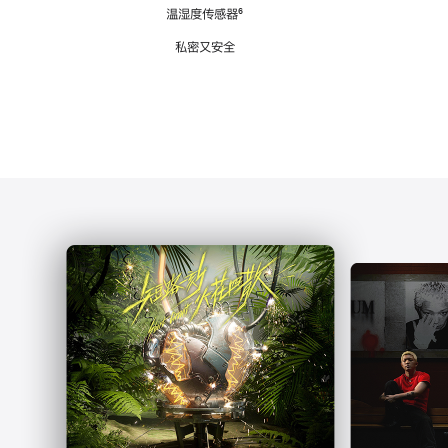
注
温湿度传感器
脚
⁶
注
私密又安全