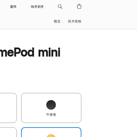
配件
技术支持
概览
技术规格
ePod mini
午夜色