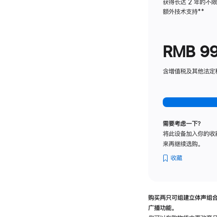
获得长达 2 年的不
额外技术支持
脚
**
注
RMB 9
含增值税及其他法定税费
需要考虑一下？
将此设备加入你的收
来再继续选购。
收藏
购买两只可组建立体声组
广播功能。