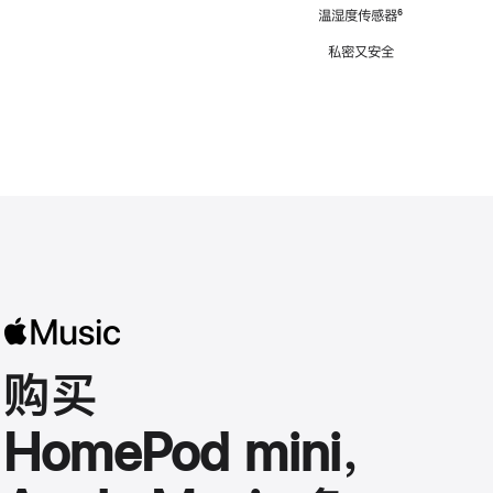
注
温湿度传感器
脚
⁶
注
私密又安全
购买
HomePod mini，