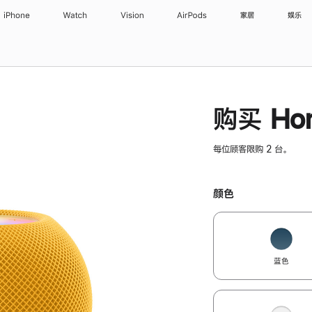
iPhone
Watch
Vision
AirPods
家居
娱乐
购买 Hom
每位顾客限购 2 台。
颜色
蓝色