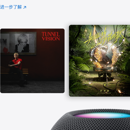
注
进一步了解
Apple
(在
Music
新
窗
口
中
打
开)