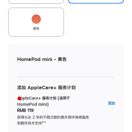
橙色
HomePod mini - 黄色
添加 AppleCare+ 服务计划
AppleCare+ 服务计划 (适用于
AppleC
添加
HomePod mini)
服
RMB 119
务
获得长达 2 年的不限次数的意外损坏保修服务
和额外技术支持
脚
**
计
注