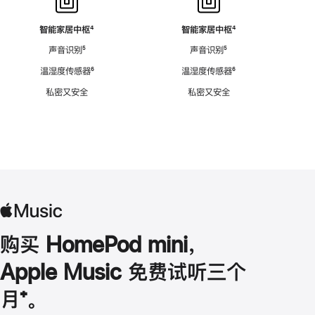
智能家居中枢
脚
⁴
智能家居中枢
脚
⁴
注
注
声音识别
脚
⁵
声音识别
脚
⁵
注
注
温湿度传感器
脚
⁶
温湿度传感器
脚
⁶
注
注
私密又安全
私密又安全
购买 HomePod mini，
Apple Music 免费试听三个
月
脚
⁺。