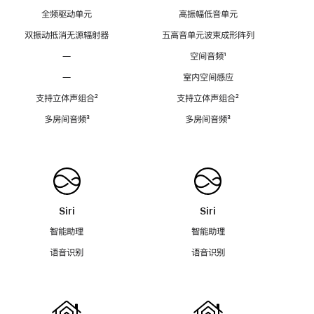
全频驱动单元
高振幅低音单元
双振动抵消无源辐射器
五高音单元波束成形阵列
—
空间音频
脚
¹
注
—
室内空间感应
支持立体声组合
脚
²
支持立体声组合
脚
²
注
注
多房间音频
脚
³
多房间音频
脚
³
注
注
Siri
Siri
智能助理
智能助理
语音识别
语音识别