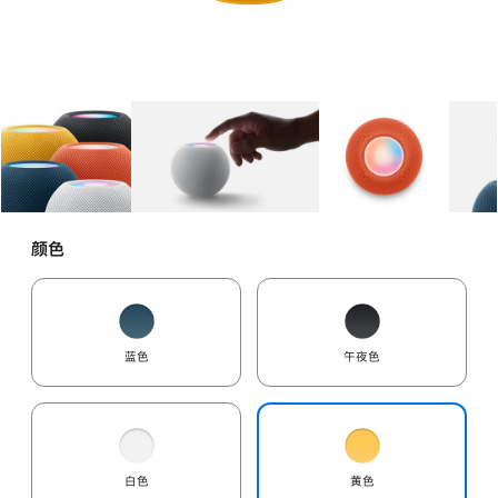
图库
图像
1
图库
图像
2
图库
图像
3
颜色
蓝色
午夜色
白色
黄色