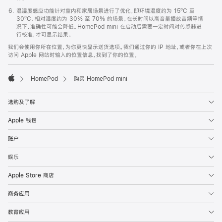
温湿度感应功能针对室内和家居场景进行了优化，即环境温度约为 15ºC 至
30ºC、相对湿度约为 30% 至 70% 的场景。在长时间以高音量播放音频等情
况下，准确性可能会降低。HomePod mini 在启动后需要一定时间对传感器进
行校准，才可显示结果。
我们会使用你所在位置，为你更快显示送货选项。我们通过你的 IP 地址，或者你在上次
访问 Apple 网站时输入的位置信息，找到了你的位置。
HomePod
购买 HomePod mini
Apple
选购及了解
Apple 钱包
账户
娱乐
Apple Store 商店
商务应用
教育应用