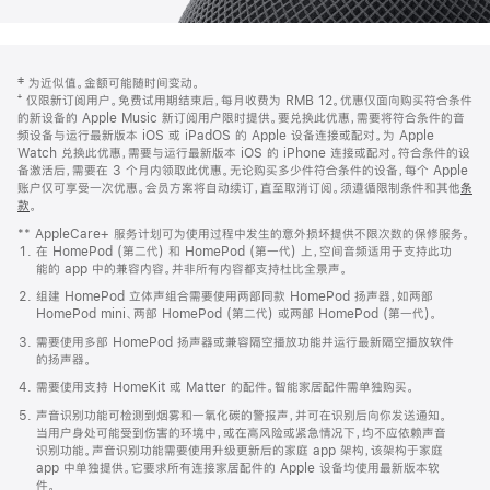
网
脚
‡ 为近似值。金额可能随时间变动。
注
页
⁺ 仅限新订阅用户。免费试用期结束后，每月收费为 RMB 12。优惠仅面向购买符合条件
页
的新设备的 Apple Music 新订阅用户限时提供。要兑换此优惠，需要将符合条件的音
频设备与运行最新版本 iOS 或 iPadOS 的 Apple 设备连接或配对。为 Apple
脚
Watch 兑换此优惠，需要与运行最新版本 iOS 的 iPhone 连接或配对。符合条件的设
备激活后，需要在 3 个月内领取此优惠。无论购买多少件符合条件的设备，每个 Apple
账户仅可享受一次优惠。会员方案将自动续订，直至取消订阅。须遵循限制条件和其他
条
款
。
(在
新
** AppleCare+ 服务计划可为使用过程中发生的意外损坏提供不限次数的保修服务。
窗
在 HomePod (第二代) 和 HomePod (第一代) 上，空间音频适用于支持此功
口
能的 app 中的兼容内容。并非所有内容都支持杜比全景声。
中
打
组建 HomePod 立体声组合需要使用两部同款 HomePod 扬声器，如两部
开)
HomePod mini、两部 HomePod (第二代) 或两部 HomePod (第一代)。
需要使用多部 HomePod 扬声器或兼容隔空播放功能并运行最新隔空播放软件
的扬声器。
需要使用支持 HomeKit 或 Matter 的配件。智能家居配件需单独购买。
声音识别功能可检测到烟雾和一氧化碳的警报声，并可在识别后向你发送通知。
当用户身处可能受到伤害的环境中，或在高风险或紧急情况下，均不应依赖声音
识别功能。声音识别功能需要使用升级更新后的家庭 app 架构，该架构于家庭
app 中单独提供。它要求所有连接家居配件的 Apple 设备均使用最新版本软
件。