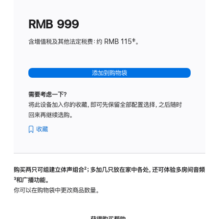
划
(适
RMB 999
用
于
含增值税及其他法定税费：约 RMB 115‡。
HomeP
mini)
添加到购物袋
需要考虑一下？
将此设备加入你的收藏，即可先保留全部配置选择，之后随时
回来再继续选购。
收藏
购买两只可组建立体声组合
脚
²；多加几只放在家中各处，还可体验多‍房‍间音频
脚
³和广播功能。
注
注
你可以在购物袋中更改商品数量。
获得购买帮助，