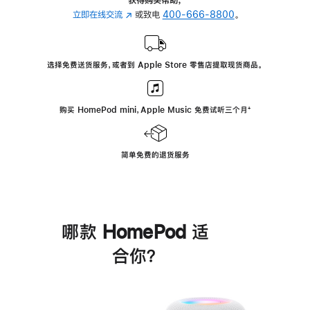
立即在线交流
(在
或致电
400-666-8800
。
新
窗
口
选择免费送货服务，或者到 Apple Store 零售店提取现货商品。
中
打
开)
购买 HomePod mini，Apple Music 免费试听三个月
脚
⁺
注
简单免费的退货服务
哪款 HomePod 适
合你？
进
一
步