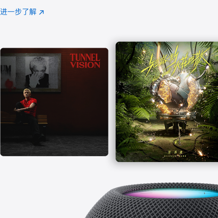
注
进一步了解
Apple
(在
Music
新
窗
口
中
打
开)