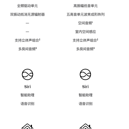
全频驱动单元
高振幅低音单元
双振动抵消无源辐射器
五高音单元波束成形阵列
—
空间音频
脚
¹
注
—
室内空间感应
支持立体声组合
脚
²
支持立体声组合
脚
²
注
注
多房间音频
脚
³
多房间音频
脚
³
注
注
Siri
Siri
智能助理
智能助理
语音识别
语音识别