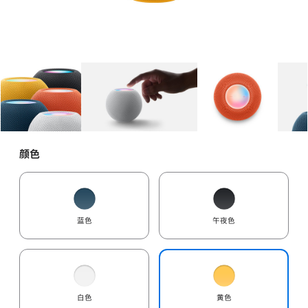
图库
图像
1
图库
图像
2
图库
图像
3
颜色
蓝色
午夜色
白色
黄色