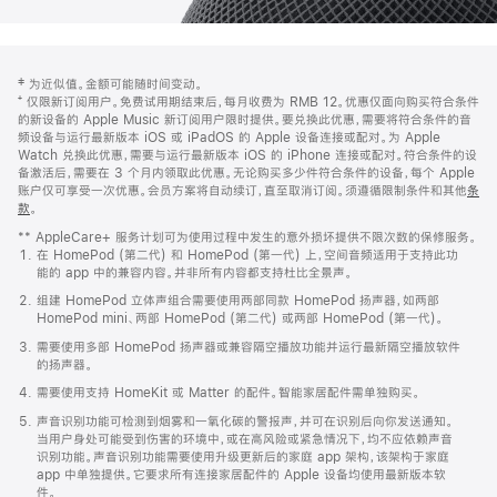
网
脚
‡ 为近似值。金额可能随时间变动。
注
页
⁺ 仅限新订阅用户。免费试用期结束后，每月收费为 RMB 12。优惠仅面向购买符合条件
页
的新设备的 Apple Music 新订阅用户限时提供。要兑换此优惠，需要将符合条件的音
频设备与运行最新版本 iOS 或 iPadOS 的 Apple 设备连接或配对。为 Apple
脚
Watch 兑换此优惠，需要与运行最新版本 iOS 的 iPhone 连接或配对。符合条件的设
备激活后，需要在 3 个月内领取此优惠。无论购买多少件符合条件的设备，每个 Apple
账户仅可享受一次优惠。会员方案将自动续订，直至取消订阅。须遵循限制条件和其他
条
款
。
(在
新
** AppleCare+ 服务计划可为使用过程中发生的意外损坏提供不限次数的保修服务。
窗
在 HomePod (第二代) 和 HomePod (第一代) 上，空间音频适用于支持此功
口
能的 app 中的兼容内容。并非所有内容都支持杜比全景声。
中
打
组建 HomePod 立体声组合需要使用两部同款 HomePod 扬声器，如两部
开)
HomePod mini、两部 HomePod (第二代) 或两部 HomePod (第一代)。
需要使用多部 HomePod 扬声器或兼容隔空播放功能并运行最新隔空播放软件
的扬声器。
需要使用支持 HomeKit 或 Matter 的配件。智能家居配件需单独购买。
声音识别功能可检测到烟雾和一氧化碳的警报声，并可在识别后向你发送通知。
当用户身处可能受到伤害的环境中，或在高风险或紧急情况下，均不应依赖声音
识别功能。声音识别功能需要使用升级更新后的家庭 app 架构，该架构于家庭
app 中单独提供。它要求所有连接家居配件的 Apple 设备均使用最新版本软
件。