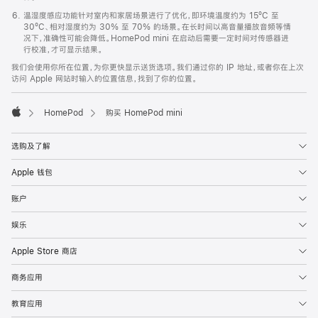
温湿度感应功能针对室内和家居场景进行了优化，即环境温度约为 15ºC 至
30ºC、相对湿度约为 30% 至 70% 的场景。在长时间以高音量播放音频等情
况下，准确性可能会降低。HomePod mini 在启动后需要一定时间对传感器进
行校准，才可显示结果。
我们会使用你所在位置，为你更快显示送货选项。我们通过你的 IP 地址，或者你在上次
访问 Apple 网站时输入的位置信息，找到了你的位置。
HomePod
购买 HomePod mini
Apple
选购及了解
Apple 钱包
账户
娱乐
Apple Store 商店
商务应用
教育应用