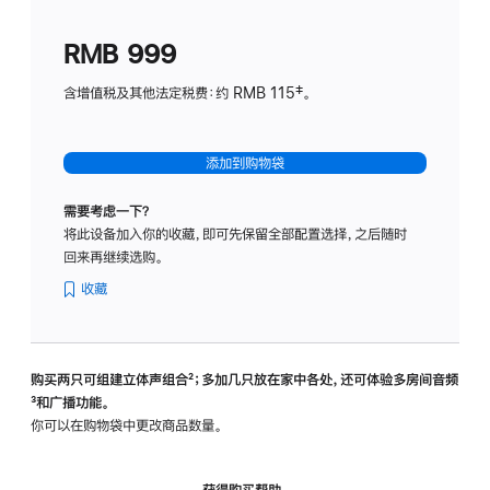
划
(适
RMB 999
用
于
含增值税及其他法定税费：约 RMB 115‡。
HomeP
mini)
添加到购物袋
需要考虑一下？
将此设备加入你的收藏，即可先保留全部配置选择，之后随时
回来再继续选购。
收藏
购买两只可组建立体声组合
脚
²；多加几只放在家中各处，还可体验多‍房‍间音频
脚
³和广播功能。
注
注
你可以在购物袋中更改商品数量。
获得购买帮助，