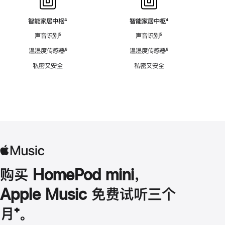
智能家居中枢
脚
⁴
智能家居中枢
脚
⁴
注
注
声音识别
脚
⁵
声音识别
脚
⁵
注
注
温湿度传感器
脚
⁶
温湿度传感器
脚
⁶
注
注
私密又安全
私密又安全
购买 HomePod mini，
Apple Music 免费试听三个
月
脚
⁺。