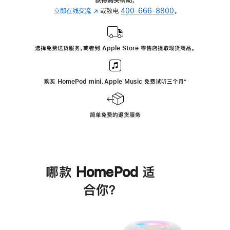
立即在线交流
(在
或致电
400-666-8800
。
新
窗
口
选择免费送货服务，或者到 Apple Store 零售店提取现货商品。
中
打
开)
购买 HomePod mini，Apple Music 免费试听三个月
脚
⁺
注
简单免费的退货服务
哪款 HomePod 适
合你？
进
一
步