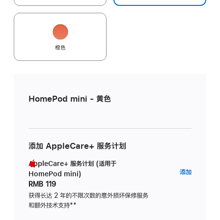
橙色
HomePod mini - 黄色
添加 AppleCare+ 服务计划
AppleCare+ 服务计划 (适用于
AppleC
添加
HomePod mini)
服
RMB 119
务
获得长达 2 年的不限次数的意外损坏保修服务
和额外技术支持
脚
**
计
注