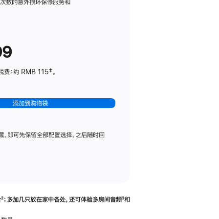
务
限次数的意外损坏保修服务和
计
划
(适
99
用
于
：约 RMB 115‡。
HomePod
mini)
添加到购物袋
藏，即可先保留全部配置选择，之后随时回
合
脚
²；多加几只放在家中各处，还可体验多‍房‍间音频
脚
³和
注
注