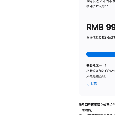
获得长达 2 年的不
额外技术支持
脚
**
注
RMB 9
含增值税及其他法定税费
需要考虑一下？
将此设备加入你的收
来再继续选购。
收藏
购买两只可组建立体声组
广播功能。