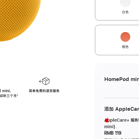
白色
橙色
HomePod min
 mini，
简单免费的退货服务
免费试听三个月
脚
⁺
注
添加 AppleCa
AppleCare+ 服
mini)
RMB 119