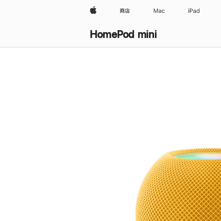
Apple
商店
Mac
iPad
HomePod mini
购
买
HomePod mini