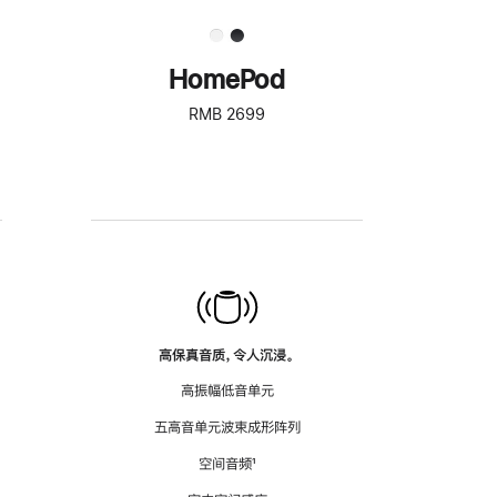
HomePod
RMB 2699
高保真音质，令人沉浸。
高振幅低音单元
五高音单元波束成形阵列
空间音频
脚
¹
注