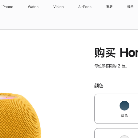
iPhone
Watch
Vision
AirPods
家居
娱乐
购买 Hom
每位顾客限购 2 台。
颜色
蓝色