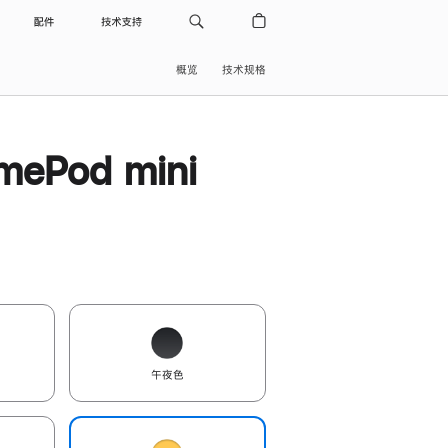
配件
技术支持
概览
技术规格
ePod mini
午夜色