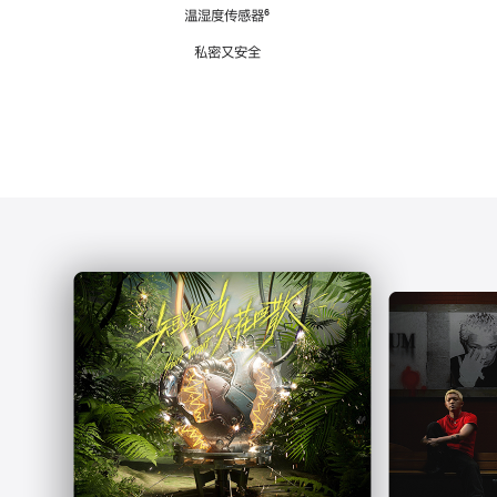
注
温湿度传感器
脚
⁶
注
私密又安全