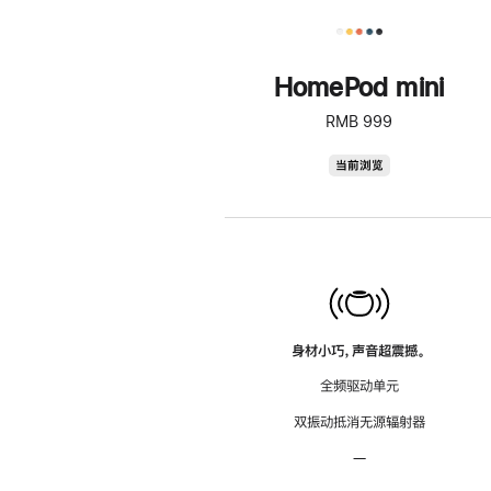
HomePod mini
RMB 999
HomePod
当前浏览
mini
身材小巧，声音超震撼。
全频驱动单元
双振动抵消无源辐射器
—