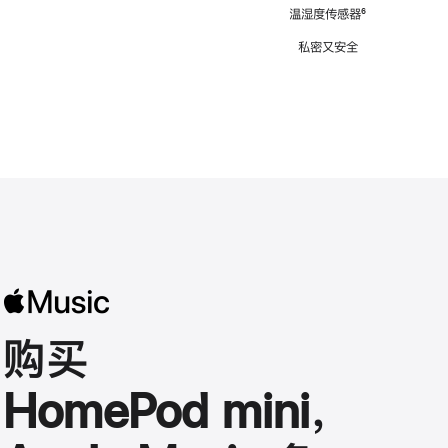
注
温湿度传感器
脚
⁶
注
私密又安全
购买
HomePod mini，