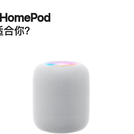
HomePod
适合你？
进
一
步
了
解
HomePod<