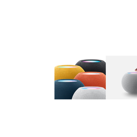
图库
图像
1