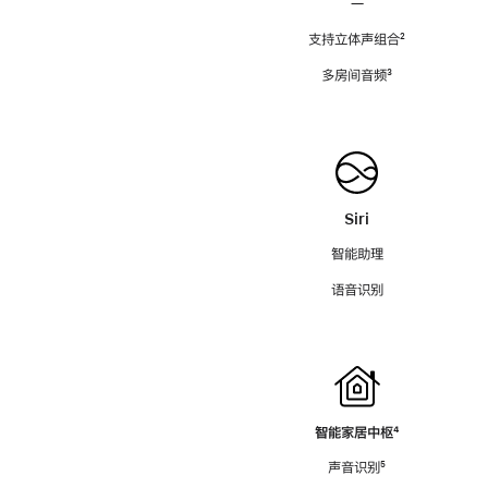
—
支持立体声组合
脚
²
注
多房间音频
脚
³
注
Siri
智能助理
语音识别
智能家居中枢
脚
⁴
注
声音识别
脚
⁵