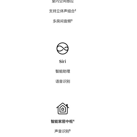
室内空间感应
支持立体声组合
脚
²
注
多房间音频
脚
³
注
Siri
智能助理
语音识别
智能家居中枢
脚
⁴
注
声音识别
脚
⁵