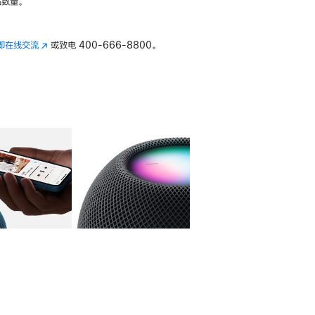
数量。
即在线交流
(在
或致电
400-666-8800。
新
窗
口
中
打
开)
库
图像
4
图库
图像
5