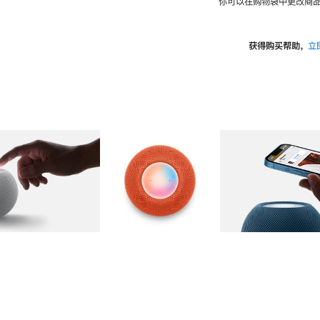
你可以在购物袋中更改商品
获得购买帮助，
立
图库
图像
2
图库
图像
3
图