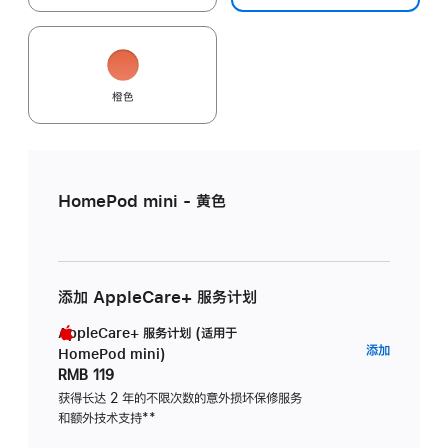
橙色
HomePod mini - 黄色
添加 AppleCare+ 服务计划
AppleCare+ 服务计划 (适用于
AppleC
添加
HomePod mini)
服
RMB 119
务
获得长达 2 年的不限次数的意外损坏保修服务
和额外技术支持
脚
**
计
注