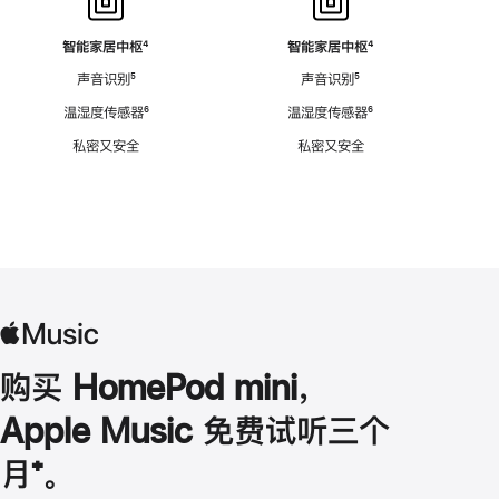
智能家居中枢
脚
⁴
智能家居中枢
脚
⁴
注
注
声音识别
脚
⁵
声音识别
脚
⁵
注
注
温湿度传感器
脚
⁶
温湿度传感器
脚
⁶
注
注
私密又安全
私密又安全
购买 HomePod mini，
Apple Music 免费试听三个
月
脚
⁺。