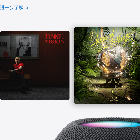
注
进一步了解
Apple
(在
Music
新
窗
口
中
打
开)