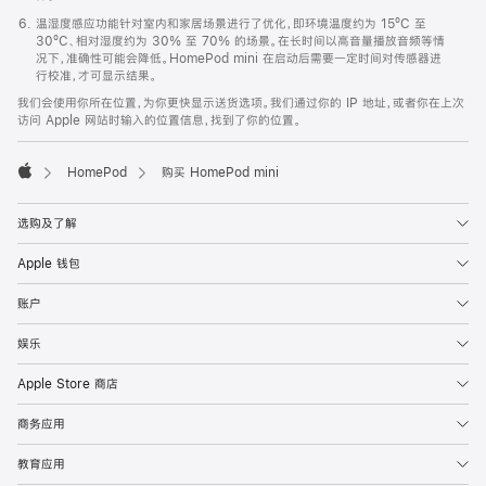
温湿度感应功能针对室内和家居场景进行了优化，即环境温度约为 15ºC 至
30ºC、相对湿度约为 30% 至 70% 的场景。在长时间以高音量播放音频等情
况下，准确性可能会降低。HomePod mini 在启动后需要一定时间对传感器进
行校准，才可显示结果。
我们会使用你所在位置，为你更快显示送货选项。我们通过你的 IP 地址，或者你在上次
访问 Apple 网站时输入的位置信息，找到了你的位置。
HomePod
购买 HomePod mini
Apple
选购及了解
Apple 钱包
账户
娱乐
Apple Store 商店
商务应用
教育应用