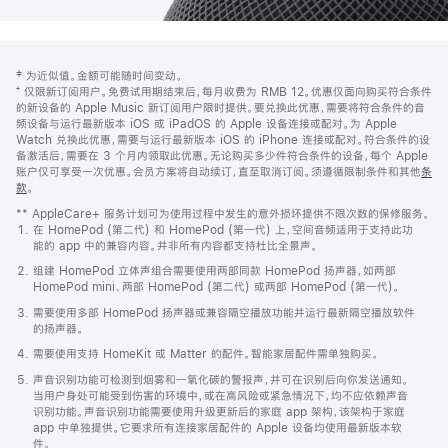
网
脚
‡ 为近似值。金额可能随时间变动。
注
页
⁺ 仅限新订阅用户。免费试用期结束后，每月收费为 RMB 12。优惠仅面向购买符合条件
页
的新设备的 Apple Music 新订阅用户限时提供。要兑换此优惠，需要将符合条件的音
频设备与运行最新版本 iOS 或 iPadOS 的 Apple 设备连接或配对。为 Apple
脚
Watch 兑换此优惠，需要与运行最新版本 iOS 的 iPhone 连接或配对。符合条件的设
备激活后，需要在 3 个月内领取此优惠。无论购买多少件符合条件的设备，每个 Apple
账户仅可享受一次优惠。会员方案将自动续订，直至取消订阅。须遵循限制条件和其他
条
款
。
(在
新
** AppleCare+ 服务计划可为使用过程中发生的意外损坏提供不限次数的保修服务。
窗
在 HomePod (第二代) 和 HomePod (第一代) 上，空间音频适用于支持此功
口
能的 app 中的兼容内容。并非所有内容都支持杜比全景声。
中
打
组建 HomePod 立体声组合需要使用两部同款 HomePod 扬声器，如两部
开)
HomePod mini、两部 HomePod (第二代) 或两部 HomePod (第一代)。
需要使用多部 HomePod 扬声器或兼容隔空播放功能并运行最新隔空播放软件
的扬声器。
需要使用支持 HomeKit 或 Matter 的配件。智能家居配件需单独购买。
声音识别功能可检测到烟雾和一氧化碳的警报声，并可在识别后向你发送通知。
当用户身处可能受到伤害的环境中，或在高风险或紧急情况下，均不应依赖声音
识别功能。声音识别功能需要使用升级更新后的家庭 app 架构，该架构于家庭
app 中单独提供。它要求所有连接家居配件的 Apple 设备均使用最新版本软
件。