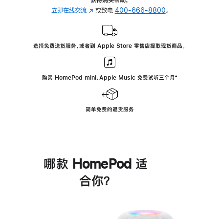
立即在线交流
(在
或致电
400-666-8800
。
新
窗
口
选择免费送货服务，或者到 Apple Store 零售店提取现货商品。
中
打
开)
购买 HomePod mini，Apple Music 免费试听三个月
脚
⁺
注
简单免费的退货服务
哪款 HomePod 适
合你？
进
一
步