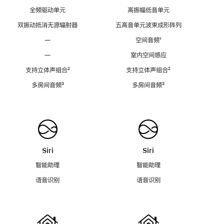
全频驱动单元
高振幅低音单元
双振动抵消无源辐射器
五高音单元波束成形阵列
—
空间音频
脚
¹
注
—
室内空间感应
支持立体声组合
脚
²
支持立体声组合
脚
²
注
注
多房间音频
脚
³
多房间音频
脚
³
注
注
Siri
Siri
智能助理
智能助理
语音识别
语音识别