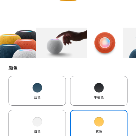
图库
图像
1
图库
图像
2
图库
图像
3
颜色
蓝色
午夜色
白色
黄色