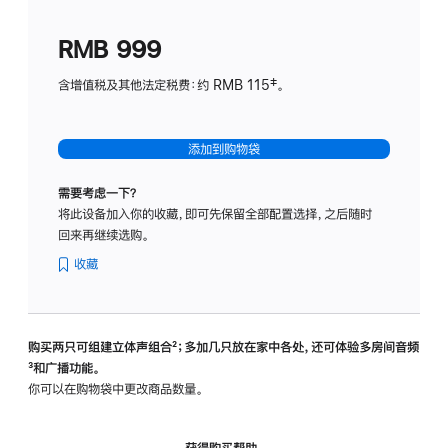
划
(适
RMB 999
用
于
含增值税及其他法定税费：约 RMB 115‡。
HomeP
mini)
添加到购物袋
需要考虑一下？
将此设备加入你的收藏，即可先保留全部配置选择，之后随时
回来再继续选购。
收藏
购买两只可组建立体声组合
脚
²；多加几只放在家中各处，还可体验多‍房‍间音频
脚
³和广播功能。
注
注
你可以在购物袋中更改商品数量。
获得购买帮助，