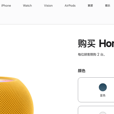
iPhone
Watch
Vision
AirPods
家居
娱乐
购买 Hom
每位顾客限购 2 台。
颜色
蓝色