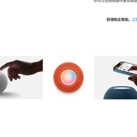
你可以在购物袋中更改商品
获得购买帮助，
立
图库
图像
2
图库
图像
3
图