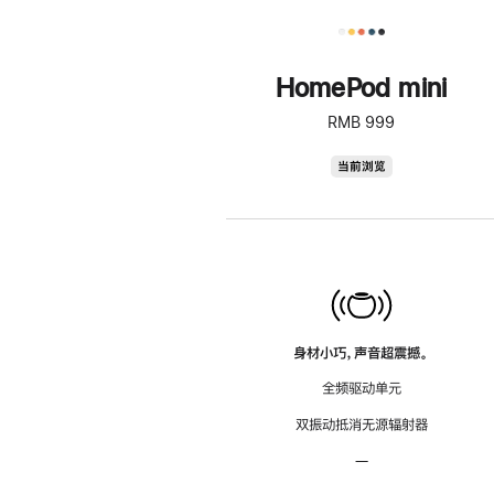
HomePod mini
RMB 999
HomePod
当前浏览
mini
身材小巧，声音超震撼。
全频驱动单元
双振动抵消无源辐射器
—