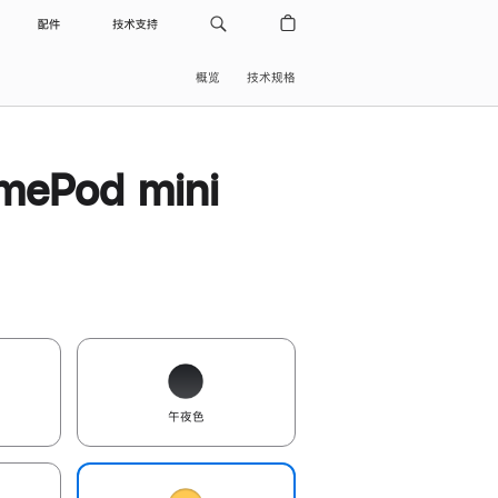
配件
技术支持
概览
技术规格
ePod mini
午夜色