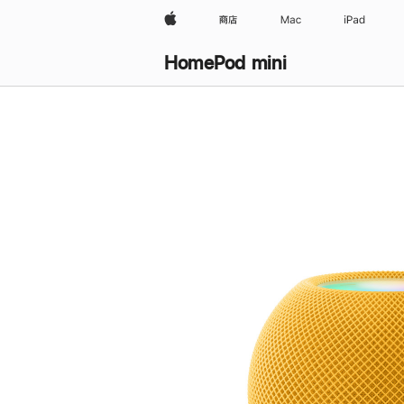
Apple
商店
Mac
iPad
HomePod mini
购
买
HomePod mini