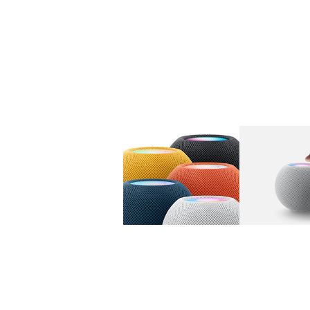
图库
图像
1