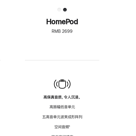
HomePod
RMB 2699
高保真音质，令人沉浸。
高振幅低音单元
五高音单元波束成形阵列
空间音频
脚
¹
注