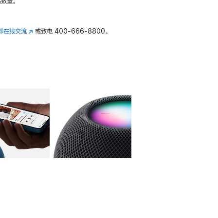
数量。
即在线交流
(在
或致电
400-666-8800。
新
窗
口
中
打
开)
库
图像
4
图库
图像
5