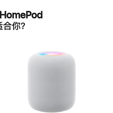
HomePod
适合你？
进
一
步
了
解
HomePod<