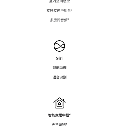
室内空间感应
支持立体声组合
脚
²
注
多房间音频
脚
³
注
Siri
智能助理
语音识别
智能家居中枢
脚
⁴
注
声音识别
脚
⁵