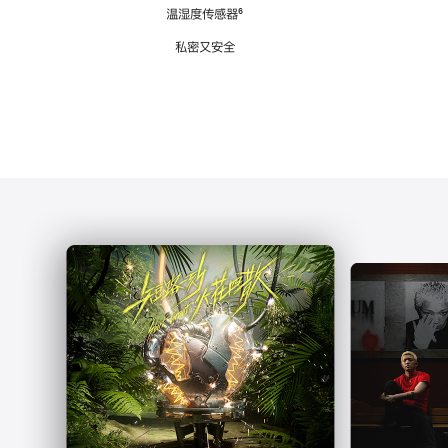
注
温湿度传感器
脚
⁶
注
私密又安全