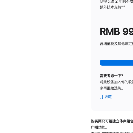
获得长达 2 年的不
额外技术支持
脚
**
注
RMB 9
含增值税及其他法定税费
需要考虑一下？
将此设备加入你的收
来再继续选购。
收藏
购买两只可组建立体声组
广播功能。