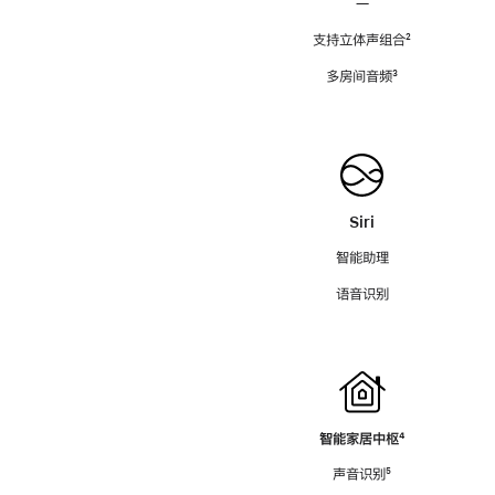
—
支持立体声组合
脚
²
注
多房间音频
脚
³
注
Siri
智能助理
语音识别
智能家居中枢
脚
⁴
注
声音识别
脚
⁵