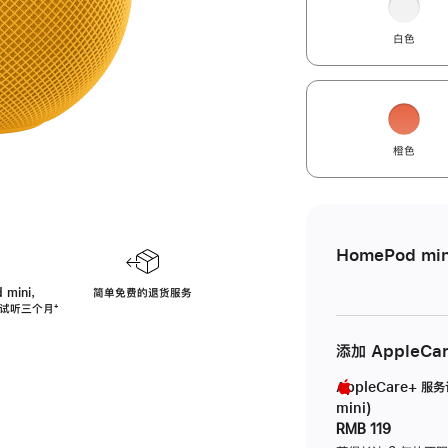
白色
橙色
HomePod min
 mini，
简单免费的退货服务
免费试听三个月
脚
⁺
注
添加 AppleCa
AppleCare+ 服
mini)
RMB 119