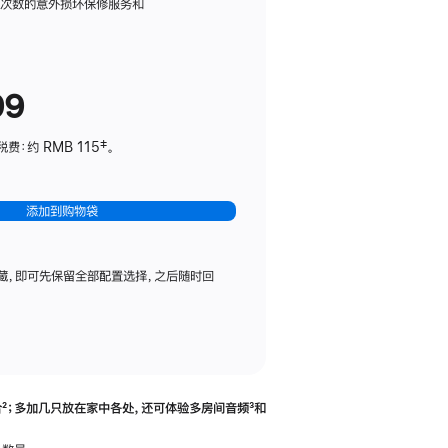
务
限次数的意外损坏保修服务和
计
划
(适
99
用
于
：约 RMB 115‡。
HomePod
mini)
添加到购物袋
藏，即可先保留全部配置选择，之后随时回
合
脚
²；多加几只放在家中各处，还可体验多‍房‍间音频
脚
³和
注
注