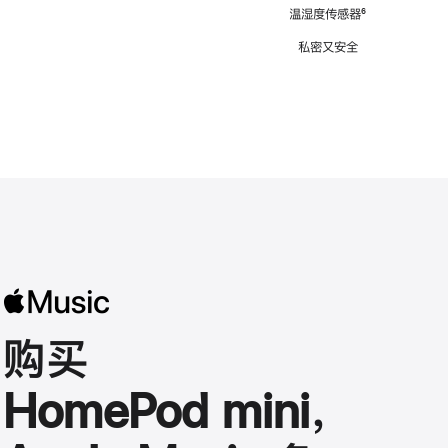
注
温湿度传感器
脚
⁶
注
私密又安全
购买
HomePod mini，