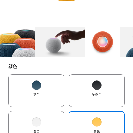
图库
图像
1
图库
图像
2
图库
图像
3
颜色
蓝色
午夜色
白色
黄色