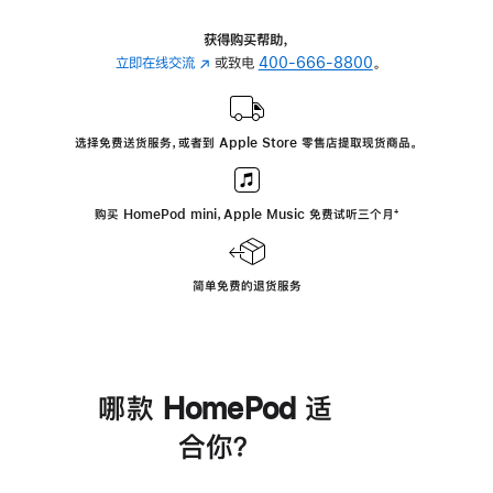
获得购买帮助，
立即在线交流
(在
或致电
400-666-8800
。
新
窗
口
选择免费送货服务，或者到 Apple Store 零售店提取现货商品。
中
打
开)
购买 HomePod mini，Apple Music 免费试听三个月
脚
⁺
注
简单免费的退货服务
哪款 HomePod 适
合你？
进