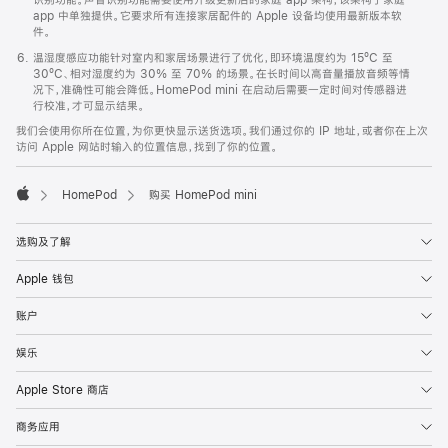
app 中单独提供。它要求所有连接家居配件的 Apple 设备均使用最新版本软
件。
温湿度感应功能针对室内和家居场景进行了优化，即环境温度约为 15ºC 至
30ºC、相对湿度约为 30% 至 70% 的场景。在长时间以高音量播放音频等情
况下，准确性可能会降低。HomePod mini 在启动后需要一定时间对传感器进
行校准，才可显示结果。
我们会使用你所在位置，为你更快显示送货选项。我们通过你的 IP 地址，或者你在上次
访问 Apple 网站时输入的位置信息，找到了你的位置。
HomePod
购买 HomePod mini
Apple
选购及了解
Apple 钱包
账户
娱乐
Apple Store 商店
商务应用