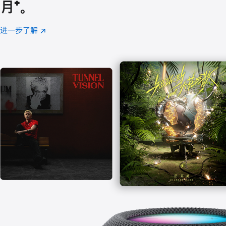
月
脚
⁺。
注
进一步了解
Apple
(在
Music
新
窗
口
中
打
开)