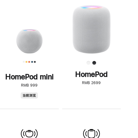
一
步
了
解
HomePod<
HomePod
HomePod mini
RMB 2699
RMB 999
HomePod
当前浏览
mini