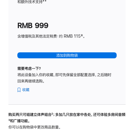
和额外技术支持
脚
**
计
注
划
(适
RMB 999
用
于
含增值税及其他法定税费：约 RMB 115‡。
HomeP
mini)
添加到购物袋
需要考虑一下？
将此设备加入你的收藏，即可先保留全部配置选择，之后随时
回来再继续选购。
收藏
购买两只可组建立体声组合
脚
²；多加几只放在家中各处，还可体验多‍房‍间音频
脚
³和广播功能。
注
注
你可以在购物袋中更改商品数量。