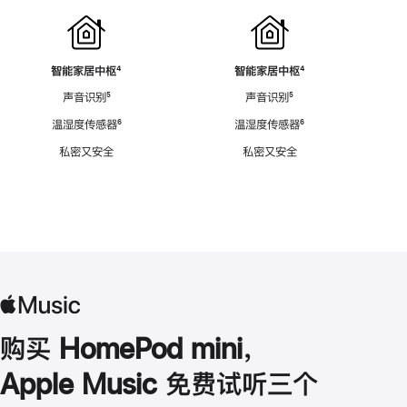
智能家居中枢
脚
⁴
智能家居中枢
脚
⁴
注
注
声音识别
脚
⁵
声音识别
脚
⁵
注
注
温湿度传感器
脚
⁶
温湿度传感器
脚
⁶
注
注
私密又安全
私密又安全
购买 HomePod mini，
Apple Music 免费试听三个