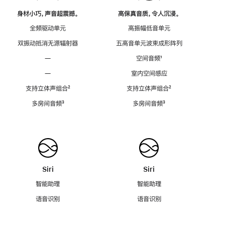
身材小巧，声音超震撼。
高保真音质，令人沉浸。
全频驱动单元
高振幅低音单元
双振动抵消无源辐射器
五高音单元波束成形阵列
—
空间音频
脚
¹
注
—
室内空间感应
支持立体声组合
脚
²
支持立体声组合
脚
²
注
注
多房间音频
脚
³
多房间音频
脚
³
注
注
Siri
Siri
智能助理
智能助理
语音识别
语音识别