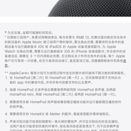
网
脚
‡ 为近似值。金额可能随时间变动。
注
页
⁺ 仅限新订阅用户。免费试用期结束后，每月收费为 RMB 12。优惠仅面向购买符合条件
页
的新设备的 Apple Music 新订阅用户限时提供。要兑换此优惠，需要将符合条件的音
频设备与运行最新版本 iOS 或 iPadOS 的 Apple 设备连接或配对。为 Apple
脚
Watch 兑换此优惠，需要与运行最新版本 iOS 的 iPhone 连接或配对。符合条件的设
备激活后，需要在 3 个月内领取此优惠。无论购买多少件符合条件的设备，每个 Apple
账户仅可享受一次优惠。会员方案将自动续订，直至取消订阅。须遵循限制条件和其他
条
款
。
(在
新
** AppleCare+ 服务计划可为使用过程中发生的意外损坏提供不限次数的保修服务。
窗
在 HomePod (第二代) 和 HomePod (第一代) 上，空间音频适用于支持此功
口
能的 app 中的兼容内容。并非所有内容都支持杜比全景声。
中
打
组建 HomePod 立体声组合需要使用两部同款 HomePod 扬声器，如两部
开)
HomePod mini、两部 HomePod (第二代) 或两部 HomePod (第一代)。
需要使用多部 HomePod 扬声器或兼容隔空播放功能并运行最新隔空播放软件
的扬声器。
需要使用支持 HomeKit 或 Matter 的配件。智能家居配件需单独购买。
声音识别功能可检测到烟雾和一氧化碳的警报声，并可在识别后向你发送通知。
当用户身处可能受到伤害的环境中，或在高风险或紧急情况下，均不应依赖声音
识别功能。声音识别功能需要使用升级更新后的家庭 app 架构，该架构于家庭