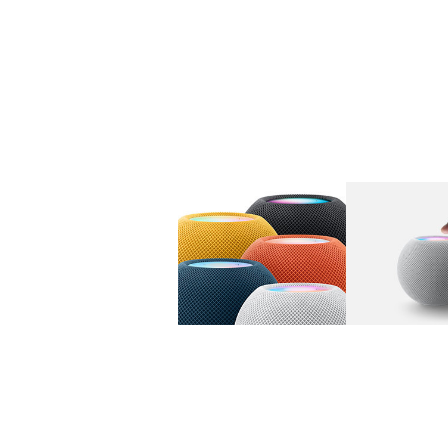
图库
图像
1