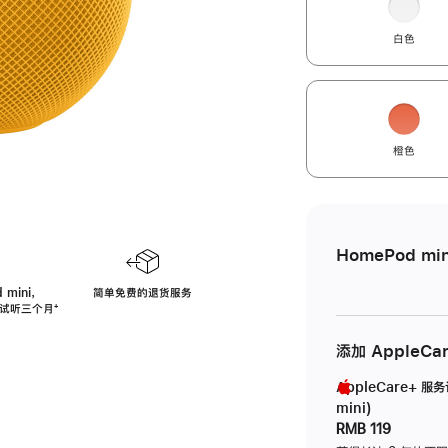
白色
橙色
HomePod min
 mini，
简单免费的退货服务
免费试听三个月
脚
⁺
注
添加 AppleCa
AppleCare+ 服
mini)
RMB 119