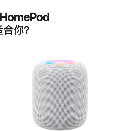
HomePod
适合你？
进
一
步
了
解
HomePod<