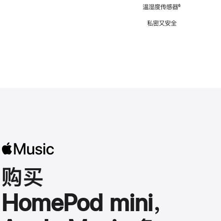
注
温湿度传感器
脚
⁶
注
私密又安全
购买
HomePod mini，