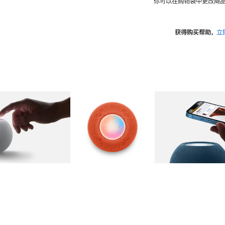
你可以在购物袋中更改商品
获得购买帮助，
立
图库
图像
2
图库
图像
3
图