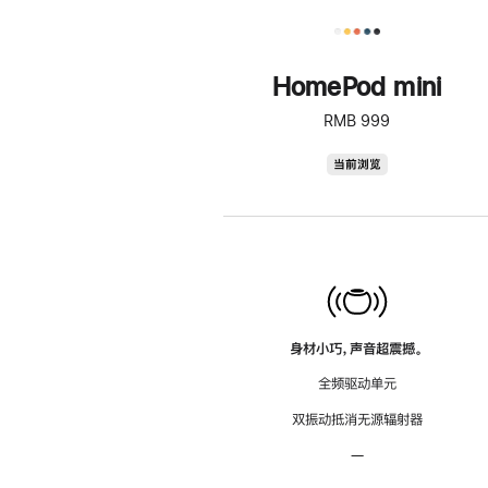
HomePod mini
RMB 999
HomePod
当前浏览
mini
身材小巧，声音超震撼。
全频驱动单元
双振动抵消无源辐射器
—