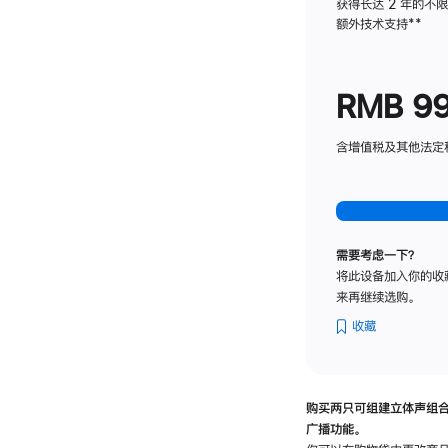
获得长达 2 年的不
额外技术支持
脚
**
注
RMB 9
含增值税及其他法定税费
需要考虑一下？
将此设备加入你的收
来再继续选购。
收藏
购买两只可组建立体声组
广播功能。