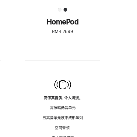
HomePod
RMB 2699
高保真音质，令人沉浸。
高振幅低音单元
五高音单元波束成形阵列
空间音频
脚
¹
注