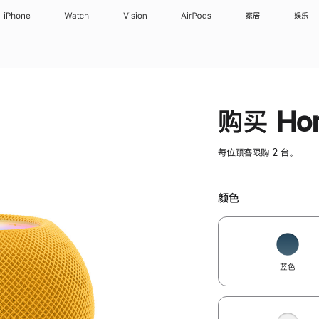
iPhone
Watch
Vision
AirPods
家居
娱乐
购买 Hom
每位顾客限购 2 台。
颜色
蓝色