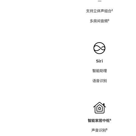
—
支持立体声组合
脚
²
注
多房间音频
脚
³
注
Siri
智能助理
语音识别
智能家居中枢
脚
⁴
注
声音识别
脚
⁵