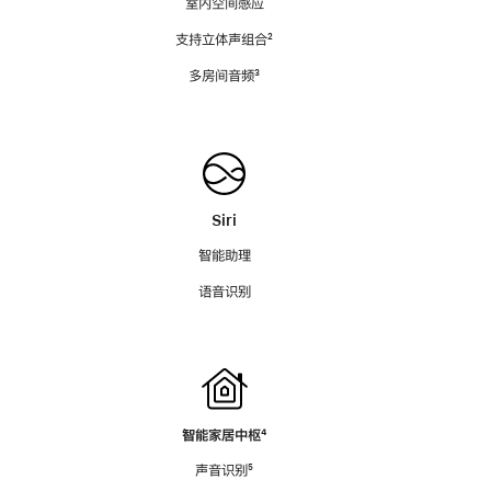
室内空间感应
支持立体声组合
脚
²
注
多房间音频
脚
³
注
Siri
智能助理
语音识别
智能家居中枢
脚
⁴
注
声音识别
脚
⁵