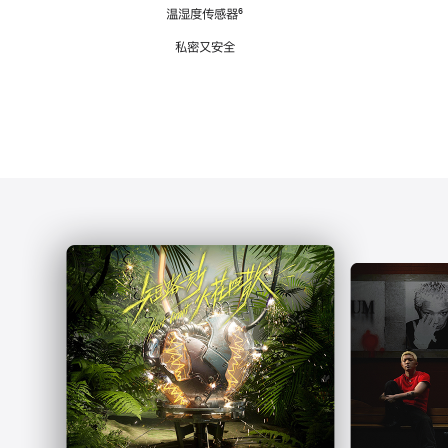
注
温湿度传感器
脚
⁶
注
私密又安全