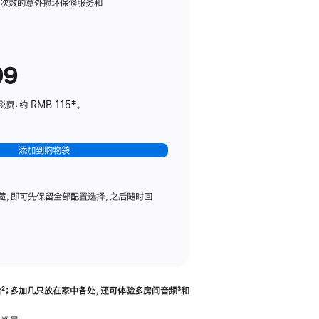
务
限次数的意外损坏保修服务和
计
划
(适
99
用
于
：约 RMB 115‡。
HomePod
mini)
添加到购物袋
藏，即可先保留全部配置选择，之后随时回
合
脚
²；多加几只放在家中各处，还可体验多‍房‍间音频
脚
³和
注
注