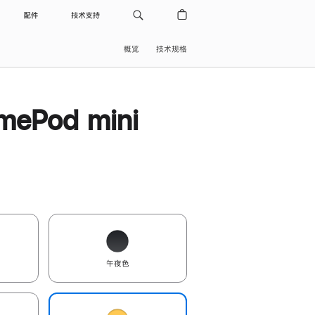
配件
技术支持
概览
技术规格
ePod mini
午夜色