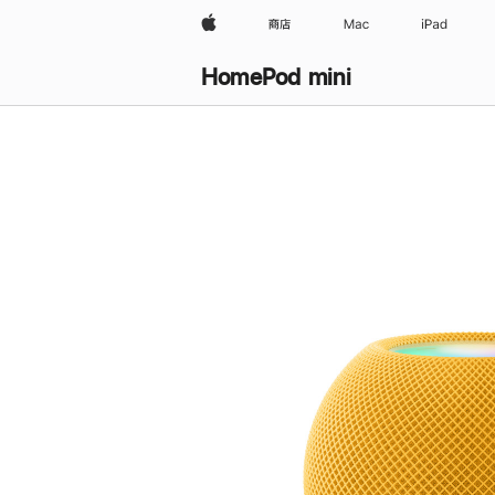
Apple
商店
Mac
iPad
HomePod mini
购
买
HomePod mini