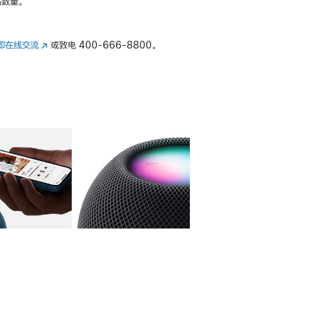
数量。
即在线交流
(在
或致电
400-666-8800。
新
窗
口
中
打
开)
库
图像
4
图库
图像
5