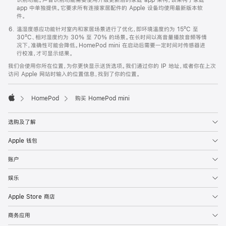
app 中单独提供。它要求所有连接家居配件的 Apple 设备均使用最新版本软
件。
温湿度感应功能针对室内和家居场景进行了优化，即环境温度约为 15ºC 至
30ºC、相对湿度约为 30% 至 70% 的场景。在长时间以高音量播放音频等情
况下，准确性可能会降低。HomePod mini 在启动后需要一定时间对传感器进
行校准，才可显示结果。
我们会使用你所在位置，为你更快显示送货选项。我们通过你的 IP 地址，或者你在上次
访问 Apple 网站时输入的位置信息，找到了你的位置。
HomePod
购买 HomePod mini
Apple
选购及了解
Apple 钱包
账户
娱乐
Apple Store 商店
商务应用