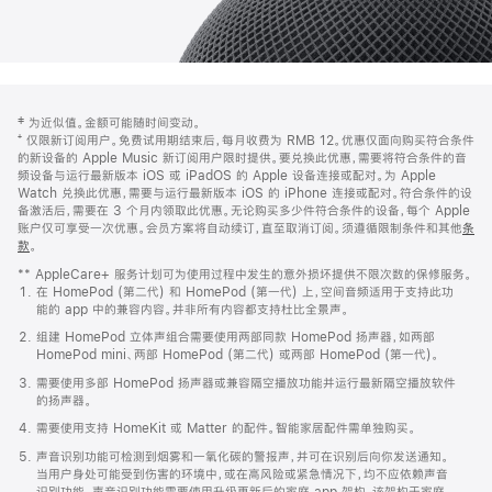
网
脚
‡ 为近似值。金额可能随时间变动。
注
页
⁺ 仅限新订阅用户。免费试用期结束后，每月收费为 RMB 12。优惠仅面向购买符合条件
页
的新设备的 Apple Music 新订阅用户限时提供。要兑换此优惠，需要将符合条件的音
频设备与运行最新版本 iOS 或 iPadOS 的 Apple 设备连接或配对。为 Apple
脚
Watch 兑换此优惠，需要与运行最新版本 iOS 的 iPhone 连接或配对。符合条件的设
备激活后，需要在 3 个月内领取此优惠。无论购买多少件符合条件的设备，每个 Apple
账户仅可享受一次优惠。会员方案将自动续订，直至取消订阅。须遵循限制条件和其他
条
款
。
(在
新
** AppleCare+ 服务计划可为使用过程中发生的意外损坏提供不限次数的保修服务。
窗
在 HomePod (第二代) 和 HomePod (第一代) 上，空间音频适用于支持此功
口
能的 app 中的兼容内容。并非所有内容都支持杜比全景声。
中
打
组建 HomePod 立体声组合需要使用两部同款 HomePod 扬声器，如两部
开)
HomePod mini、两部 HomePod (第二代) 或两部 HomePod (第一代)。
需要使用多部 HomePod 扬声器或兼容隔空播放功能并运行最新隔空播放软件
的扬声器。
需要使用支持 HomeKit 或 Matter 的配件。智能家居配件需单独购买。
声音识别功能可检测到烟雾和一氧化碳的警报声，并可在识别后向你发送通知。
当用户身处可能受到伤害的环境中，或在高风险或紧急情况下，均不应依赖声音
识别功能。声音识别功能需要使用升级更新后的家庭 app 架构，该架构于家庭