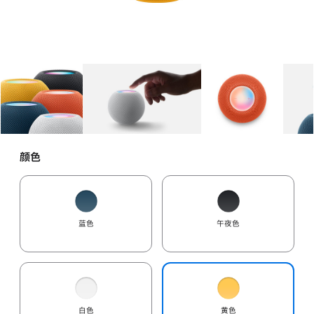
图库
图像
1
图库
图像
2
图库
图像
3
颜色
蓝色
午夜色
白色
黄色