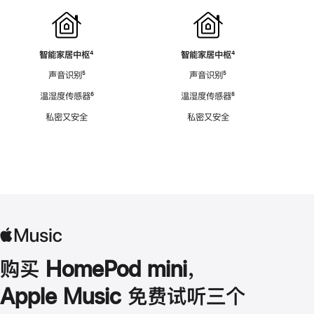
智能家居中枢
脚
⁴
智能家居中枢
脚
⁴
注
注
声音识别
脚
⁵
声音识别
脚
⁵
注
注
温湿度传感器
脚
⁶
温湿度传感器
脚
⁶
注
注
私密又安全
私密又安全
购买 HomePod mini，
Apple Music 免费试听三个