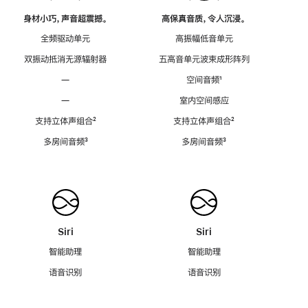
身材小巧，声音超震撼。
高保真音质，令人沉浸。
全频驱动单元
高振幅低音单元
双振动抵消无源辐射器
五高音单元波束成形阵列
—
空间音频
脚
¹
注
—
室内空间感应
支持立体声组合
脚
²
支持立体声组合
脚
²
注
注
多房间音频
脚
³
多房间音频
脚
³
注
注
Siri
Siri
智能助理
智能助理
语音识别
语音识别