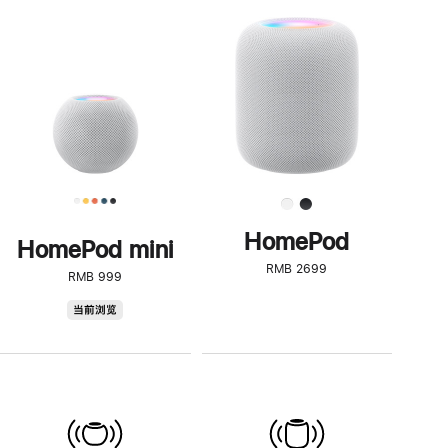
一
步
了
解
HomePod<
HomePod
HomePod mini
RMB 2699
RMB 999
HomePod
当前浏览
mini