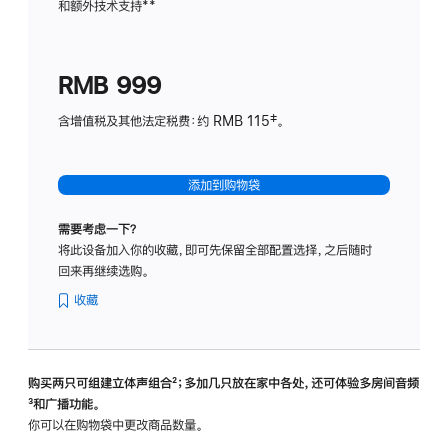
和额外技术支持
脚
**
计
注
划
(适
RMB 999
用
于
含增值税及其他法定税费：约 RMB 115‡。
HomeP
mini)
添加到购物袋
需要考虑一下？
将此设备加入你的收藏，即可先保留全部配置选择，之后随时
回来再继续选购。
收藏
购买两只可组建立体声组合
脚
²；多加几只放在家中各处，还可体验多‍房‍间音频
脚
³和广播功能。
注
注
你可以在购物袋中更改商品数量。