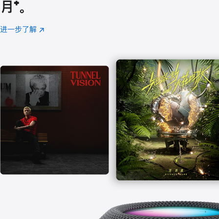
月
脚
⁺。
注
进一步了解
Apple
(在
Music
新
窗
口
中
打
开)