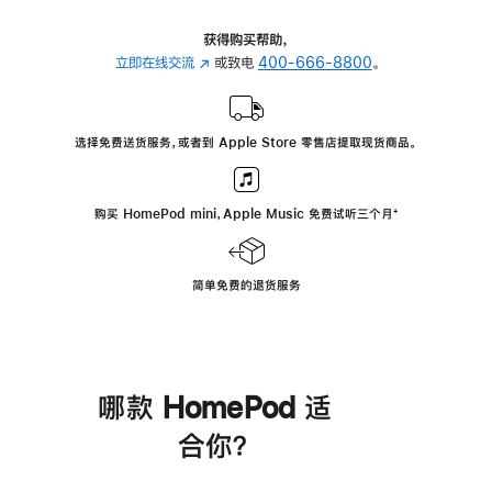
获得购买帮助，
立即在线交流
(在
或致电
400-666-8800
。
新
窗
口
选择免费送货服务，或者到 Apple Store 零售店提取现货商品。
中
打
开)
购买 HomePod mini，Apple Music 免费试听三个月
脚
⁺
注
简单免费的退货服务
哪款 HomePod 适
合你？
进