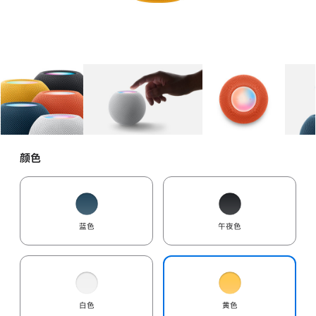
图库
图像
1
图库
图像
2
图库
图像
3
颜色
蓝色
午夜色
白色
黄色