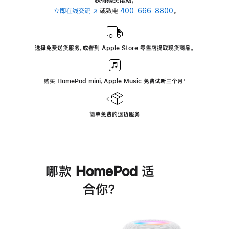
立即在线交流
(在
或致电
400-666-8800
。
新
窗
口
选择免费送货服务，或者到 Apple Store 零售店提取现货商品。
中
打
开)
购买 HomePod mini，Apple Music 免费试听三个月
脚
⁺
注
简单免费的退货服务
哪款 HomePod 适
合你？
进
一
步