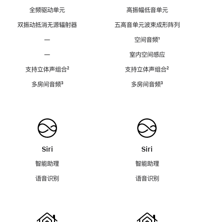
全频驱动单元
高振幅低音单元
双振动抵消无源辐射器
五高音单元波束成形阵列
—
空间音频
脚
¹
注
—
室内空间感应
支持立体声组合
脚
²
支持立体声组合
脚
²
注
注
多房间音频
脚
³
多房间音频
脚
³
注
注
Siri
Siri
智能助理
智能助理
语音识别
语音识别