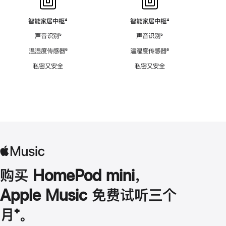
智能家居中枢
脚
⁴
智能家居中枢
脚
⁴
注
注
声音识别
脚
⁵
声音识别
脚
⁵
注
注
温湿度传感器
脚
⁶
温湿度传感器
脚
⁶
注
注
私密又安全
私密又安全
购买 HomePod mini，
Apple Music 免费试听三个
月
脚
⁺。