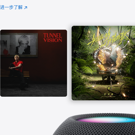
注
进一步了解
Apple
(在
Music
新
窗
口
中
打
开)