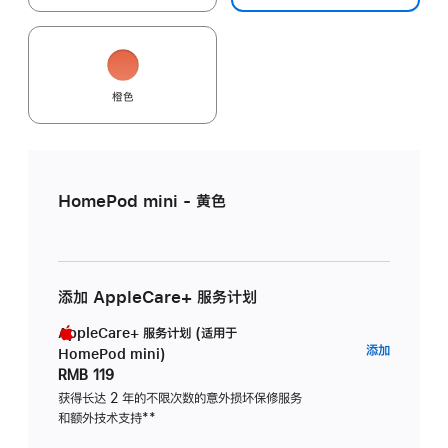
橙色
HomePod mini - 黄色
添加 AppleCare+ 服务计划
AppleCare+ 服务计划 (适用于
AppleC
添加
HomePod mini)
服
RMB 119
务
获得长达 2 年的不限次数的意外损坏保修服务
和额外技术支持
脚
**
计
注