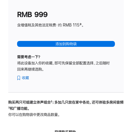
划
(适
RMB 999
用
于
含增值税及其他法定税费：约 RMB 115‡。
HomeP
mini)
添加到购物袋
需要考虑一下？
将此设备加入你的收藏，即可先保留全部配置选择，之后随时
回来再继续选购。
收藏
购买两只可组建立体声组合
脚
²；多加几只放在家中各处，还可体验多‍房‍间音频
脚
³和广播功能。
注
注
你可以在购物袋中更改商品数量。
获得购买帮助，