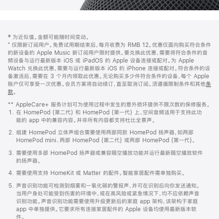
网
脚
‡ 为近似值。金额可能随时间变动。
注
页
⁺ 仅限新订阅用户。免费试用期结束后，每月收费为 RMB 12。优惠仅面向购买符合条件
页
的新设备的 Apple Music 新订阅用户限时提供。要兑换此优惠，需要将符合条件的音
频设备与运行最新版本 iOS 或 iPadOS 的 Apple 设备连接或配对。为 Apple
脚
Watch 兑换此优惠，需要与运行最新版本 iOS 的 iPhone 连接或配对。符合条件的设
备激活后，需要在 3 个月内领取此优惠。无论购买多少件符合条件的设备，每个 Apple
账户仅可享受一次优惠。会员方案将自动续订，直至取消订阅。须遵循限制条件和其他
条
款
。
(在
新
** AppleCare+ 服务计划可为使用过程中发生的意外损坏提供不限次数的保修服务。
窗
在 HomePod (第二代) 和 HomePod (第一代) 上，空间音频适用于支持此功
口
能的 app 中的兼容内容。并非所有内容都支持杜比全景声。
中
打
组建 HomePod 立体声组合需要使用两部同款 HomePod 扬声器，如两部
开)
HomePod mini、两部 HomePod (第二代) 或两部 HomePod (第一代)。
需要使用多部 HomePod 扬声器或兼容隔空播放功能并运行最新隔空播放软件
的扬声器。
需要使用支持 HomeKit 或 Matter 的配件。智能家居配件需单独购买。
声音识别功能可检测到烟雾和一氧化碳的警报声，并可在识别后向你发送通知。
当用户身处可能受到伤害的环境中，或在高风险或紧急情况下，均不应依赖声音
识别功能。声音识别功能需要使用升级更新后的家庭 app 架构，该架构于家庭
app 中单独提供。它要求所有连接家居配件的 Apple 设备均使用最新版本软
件。