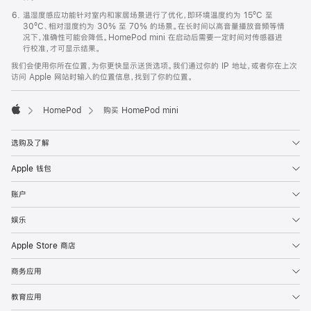
温湿度感应功能针对室内和家居场景进行了优化，即环境温度约为 15ºC 至
30ºC、相对湿度约为 30% 至 70% 的场景。在长时间以高音量播放音频等情
况下，准确性可能会降低。HomePod mini 在启动后需要一定时间对传感器进
行校准，才可显示结果。
我们会使用你所在位置，为你更快显示送货选项。我们通过你的 IP 地址，或者你在上次
访问 Apple 网站时输入的位置信息，找到了你的位置。
HomePod
购买 HomePod mini
Apple
选购及了解
Apple 钱包
账户
娱乐
Apple Store 商店
商务应用
教育应用