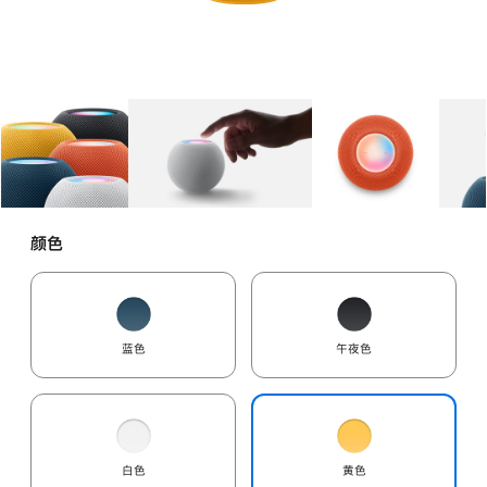
图库
图像
1
图库
图像
2
图库
图像
3
颜色
蓝色
午夜色
白色
黄色