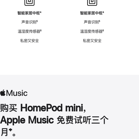
智能家居中枢
脚
⁴
智能家居中枢
脚
⁴
注
注
声音识别
脚
⁵
声音识别
脚
⁵
注
注
温湿度传感器
脚
⁶
温湿度传感器
脚
⁶
注
注
私密又安全
私密又安全
购买 HomePod mini，
Apple Music 免费试听三个
月
脚
⁺。