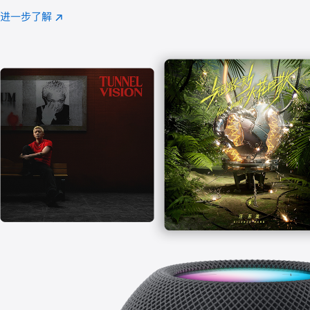
注
进一步了解
Apple
(在
Music
新
窗
口
中
打
开)