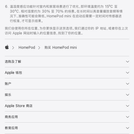
温湿度感应功能针对室内和家居场景进行了优化，即环境温度约为 15ºC 至
30ºC、相对湿度约为 30% 至 70% 的场景。在长时间以高音量播放音频等情
况下，准确性可能会降低。HomePod mini 在启动后需要一定时间对传感器进
行校准，才可显示结果。
我们会使用你所在位置，为你更快显示送货选项。我们通过你的 IP 地址，或者你在上次
访问 Apple 网站时输入的位置信息，找到了你的位置。
HomePod
购买 HomePod mini
Apple
选购及了解
Apple 钱包
账户
娱乐
Apple Store 商店
商务应用
教育应用