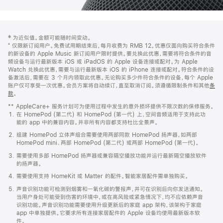
网
脚
‡ 为近似值。金额可能随时间变动。
注
页
⁺ 仅限新订阅用户。免费试用期结束后，每月收费为 RMB 12。优惠仅面向购买符合条件
页
的新设备的 Apple Music 新订阅用户限时提供。要兑换此优惠，需要将符合条件的音
频设备与运行最新版本 iOS 或 iPadOS 的 Apple 设备连接或配对。为 Apple
脚
Watch 兑换此优惠，需要与运行最新版本 iOS 的 iPhone 连接或配对。符合条件的设
备激活后，需要在 3 个月内领取此优惠。无论购买多少件符合条件的设备，每个 Apple
账户仅可享受一次优惠。会员方案将自动续订，直至取消订阅。须遵循限制条件和其他
条
款
。
(在
新
** AppleCare+ 服务计划可为使用过程中发生的意外损坏提供不限次数的保修服务。
窗
在 HomePod (第二代) 和 HomePod (第一代) 上，空间音频适用于支持此功
口
能的 app 中的兼容内容。并非所有内容都支持杜比全景声。
中
打
组建 HomePod 立体声组合需要使用两部同款 HomePod 扬声器，如两部
开)
HomePod mini、两部 HomePod (第二代) 或两部 HomePod (第一代)。
需要使用多部 HomePod 扬声器或兼容隔空播放功能并运行最新隔空播放软件
的扬声器。
需要使用支持 HomeKit 或 Matter 的配件。智能家居配件需单独购买。
声音识别功能可检测到烟雾和一氧化碳的警报声，并可在识别后向你发送通知。
当用户身处可能受到伤害的环境中，或在高风险或紧急情况下，均不应依赖声音
识别功能。声音识别功能需要使用升级更新后的家庭 app 架构，该架构于家庭
app 中单独提供。它要求所有连接家居配件的 Apple 设备均使用最新版本软
件。