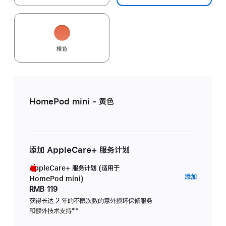
橙色
HomePod mini - 黄色
添加 AppleCare+ 服务计划
AppleCare+ 服务计划 (适用于
AppleC
添加
HomePod mini)
服
RMB 119
务
获得长达 2 年的不限次数的意外损坏保修服务
和额外技术支持
脚
**
计
注