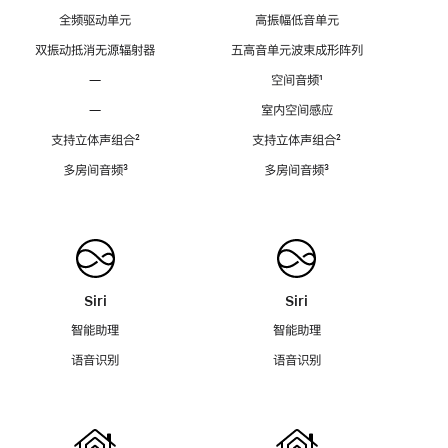
全频驱动单元
高振幅低音单元
双振动抵消无源辐射器
五高音单元波束成形阵列
—
空间音频
脚
¹
注
—
室内空间感应
支持立体声组合
脚
²
支持立体声组合
脚
²
注
注
多房间音频
脚
³
多房间音频
脚
³
注
注
Siri
Siri
智能助理
智能助理
语音识别
语音识别