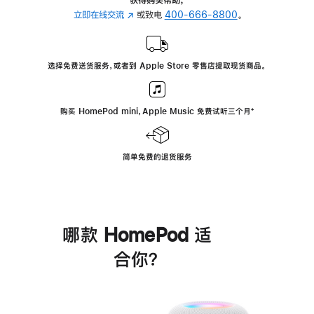
立即在线交流
(在
或致电
400-666-8800
。
新
窗
口
选择免费送货服务，或者到 Apple Store 零售店提取现货商品。
中
打
开)
购买 HomePod mini，Apple Music 免费试听三个月
脚
⁺
注
简单免费的退货服务
哪款 HomePod 适
合你？
进
一
步