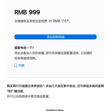
划
(适
RMB 999
用
于
含增值税及其他法定税费：约 RMB 115‡。
HomeP
mini)
添加到购物袋
需要考虑一下？
将此设备加入你的收藏，即可先保留全部配置选择，之后随时
回来再继续选购。
收藏
购买两只可组建立体声组合
脚
²；多加几只放在家中各处，还可体验多‍房‍间音频
脚
³和广播功能。
注
注
你可以在购物袋中更改商品数量。
获得购买帮助，