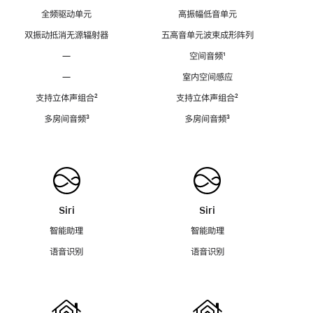
全频驱动单元
高振幅低音单元
双振动抵消无源辐射器
五高音单元波束成形阵列
—
空间音频
脚
¹
注
—
室内空间感应
支持立体声组合
脚
²
支持立体声组合
脚
²
注
注
多房间音频
脚
³
多房间音频
脚
³
注
注
Siri
Siri
智能助理
智能助理
语音识别
语音识别