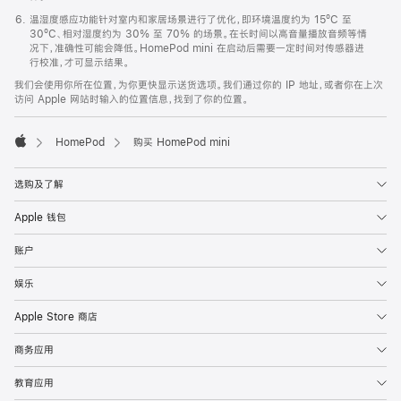
温湿度感应功能针对室内和家居场景进行了优化，即环境温度约为 15ºC 至
30ºC、相对湿度约为 30% 至 70% 的场景。在长时间以高音量播放音频等情
况下，准确性可能会降低。HomePod mini 在启动后需要一定时间对传感器进
行校准，才可显示结果。
我们会使用你所在位置，为你更快显示送货选项。我们通过你的 IP 地址，或者你在上次
访问 Apple 网站时输入的位置信息，找到了你的位置。
HomePod
购买 HomePod mini
Apple
选购及了解
Apple 钱包
账户
娱乐
Apple Store 商店
商务应用
教育应用