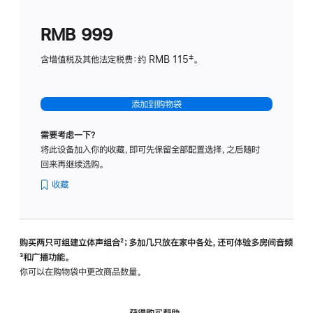
划
(适
RMB 999
用
于
含增值税及其他法定税费：约 RMB 115‡。
HomeP
mini)
添加到购物袋
需要考虑一下？
将此设备加入你的收藏，即可先保留全部配置选择，之后随时
回来再继续选购。
收藏
购买两只可组建立体声组合
脚
²；多加几只放在家中各处，还可体验多‍房‍间音频
脚
³和广播功能。
注
注
你可以在购物袋中更改商品数量。
获得购买帮助，