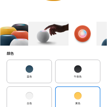
图库
图像
1
图库
图像
2
图库
图像
3
颜色
蓝色
午夜色
白色
黄色