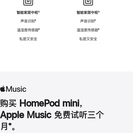
智能家居中枢
脚
⁴
智能家居中枢
脚
⁴
注
注
声音识别
脚
⁵
声音识别
脚
⁵
注
注
温湿度传感器
脚
⁶
温湿度传感器
脚
⁶
注
注
私密又安全
私密又安全
购买 HomePod mini，
Apple Music 免费试听三个
月
脚
⁺。