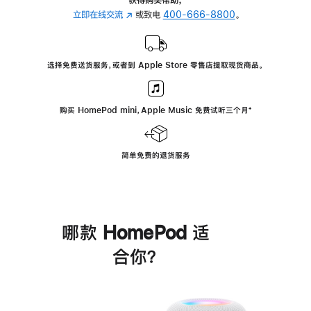
立即在线交流
(在
或致电
400-666-8800
。
新
窗
口
选择免费送货服务，或者到 Apple Store 零售店提取现货商品。
中
打
开)
购买 HomePod mini，Apple Music 免费试听三个月
脚
⁺
注
简单免费的退货服务
哪款 HomePod 适
合你？
进
一
步