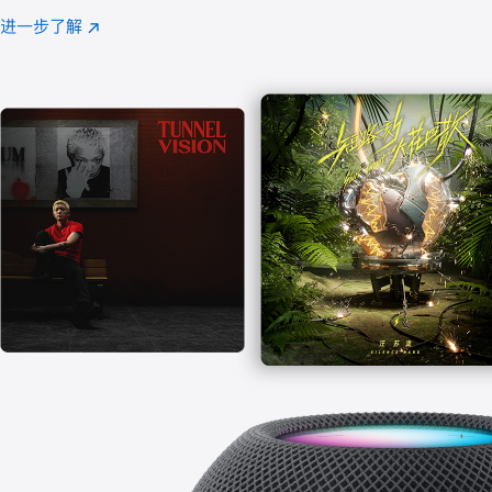
注
进一步了解
Apple
(在
Music
新
窗
口
中
打
开)