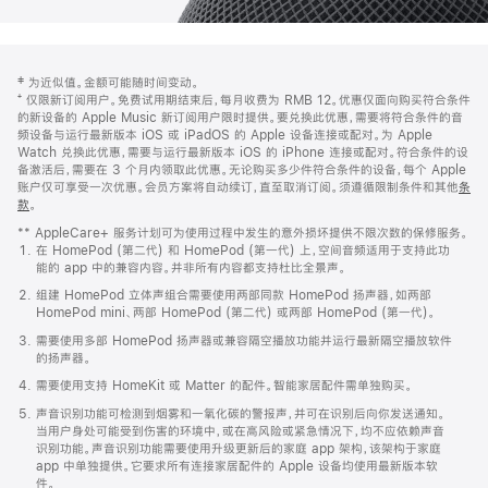
网
脚
‡ 为近似值。金额可能随时间变动。
注
页
⁺ 仅限新订阅用户。免费试用期结束后，每月收费为 RMB 12。优惠仅面向购买符合条件
页
的新设备的 Apple Music 新订阅用户限时提供。要兑换此优惠，需要将符合条件的音
频设备与运行最新版本 iOS 或 iPadOS 的 Apple 设备连接或配对。为 Apple
脚
Watch 兑换此优惠，需要与运行最新版本 iOS 的 iPhone 连接或配对。符合条件的设
备激活后，需要在 3 个月内领取此优惠。无论购买多少件符合条件的设备，每个 Apple
账户仅可享受一次优惠。会员方案将自动续订，直至取消订阅。须遵循限制条件和其他
条
款
。
(在
新
** AppleCare+ 服务计划可为使用过程中发生的意外损坏提供不限次数的保修服务。
窗
在 HomePod (第二代) 和 HomePod (第一代) 上，空间音频适用于支持此功
口
能的 app 中的兼容内容。并非所有内容都支持杜比全景声。
中
打
组建 HomePod 立体声组合需要使用两部同款 HomePod 扬声器，如两部
开)
HomePod mini、两部 HomePod (第二代) 或两部 HomePod (第一代)。
需要使用多部 HomePod 扬声器或兼容隔空播放功能并运行最新隔空播放软件
的扬声器。
需要使用支持 HomeKit 或 Matter 的配件。智能家居配件需单独购买。
声音识别功能可检测到烟雾和一氧化碳的警报声，并可在识别后向你发送通知。
当用户身处可能受到伤害的环境中，或在高风险或紧急情况下，均不应依赖声音
识别功能。声音识别功能需要使用升级更新后的家庭 app 架构，该架构于家庭
app 中单独提供。它要求所有连接家居配件的 Apple 设备均使用最新版本软
件。