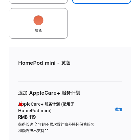
橙色
HomePod mini - 黄色
添加 AppleCare+ 服务计划
AppleCare+ 服务计划 (适用于
AppleC
添加
HomePod mini)
服
RMB 119
务
获得长达 2 年的不限次数的意外损坏保修服务
和额外技术支持
脚
**
计
注