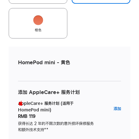
橙色
HomePod mini - 黄色
添加 AppleCare+ 服务计划
AppleCare+ 服务计划 (适用于
AppleC
添加
HomePod mini)
服
RMB 119
务
获得长达 2 年的不限次数的意外损坏保修服务
和额外技术支持
脚
**
计
注