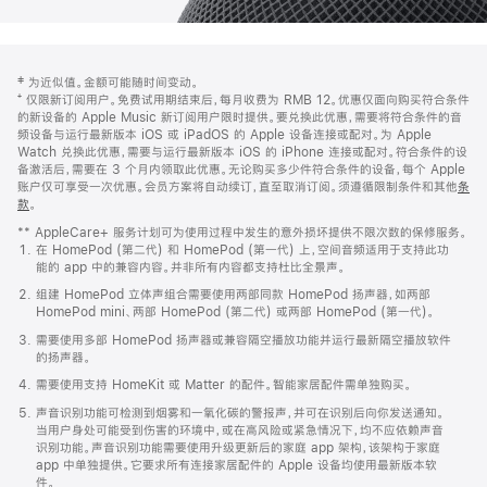
网
脚
‡ 为近似值。金额可能随时间变动。
注
页
⁺ 仅限新订阅用户。免费试用期结束后，每月收费为 RMB 12。优惠仅面向购买符合条件
页
的新设备的 Apple Music 新订阅用户限时提供。要兑换此优惠，需要将符合条件的音
频设备与运行最新版本 iOS 或 iPadOS 的 Apple 设备连接或配对。为 Apple
脚
Watch 兑换此优惠，需要与运行最新版本 iOS 的 iPhone 连接或配对。符合条件的设
备激活后，需要在 3 个月内领取此优惠。无论购买多少件符合条件的设备，每个 Apple
账户仅可享受一次优惠。会员方案将自动续订，直至取消订阅。须遵循限制条件和其他
条
款
。
(在
新
** AppleCare+ 服务计划可为使用过程中发生的意外损坏提供不限次数的保修服务。
窗
在 HomePod (第二代) 和 HomePod (第一代) 上，空间音频适用于支持此功
口
能的 app 中的兼容内容。并非所有内容都支持杜比全景声。
中
打
组建 HomePod 立体声组合需要使用两部同款 HomePod 扬声器，如两部
开)
HomePod mini、两部 HomePod (第二代) 或两部 HomePod (第一代)。
需要使用多部 HomePod 扬声器或兼容隔空播放功能并运行最新隔空播放软件
的扬声器。
需要使用支持 HomeKit 或 Matter 的配件。智能家居配件需单独购买。
声音识别功能可检测到烟雾和一氧化碳的警报声，并可在识别后向你发送通知。
当用户身处可能受到伤害的环境中，或在高风险或紧急情况下，均不应依赖声音
识别功能。声音识别功能需要使用升级更新后的家庭 app 架构，该架构于家庭
app 中单独提供。它要求所有连接家居配件的 Apple 设备均使用最新版本软
件。