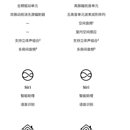
全频驱动单元
高振幅低音单元
双振动抵消无源辐射器
五高音单元波束成形阵列
—
空间音频
脚
¹
注
—
室内空间感应
支持立体声组合
脚
²
支持立体声组合
脚
²
注
注
多房间音频
脚
³
多房间音频
脚
³
注
注
Siri
Siri
智能助理
智能助理
语音识别
语音识别