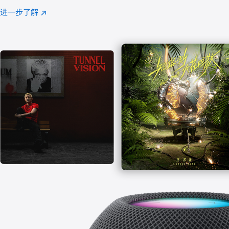
注
进一步了解
Apple
(在
Music
新
窗
口
中
打
开)