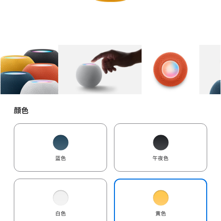
图库
图像
1
图库
图像
2
图库
图像
3
颜色
蓝色
午夜色
白色
黄色