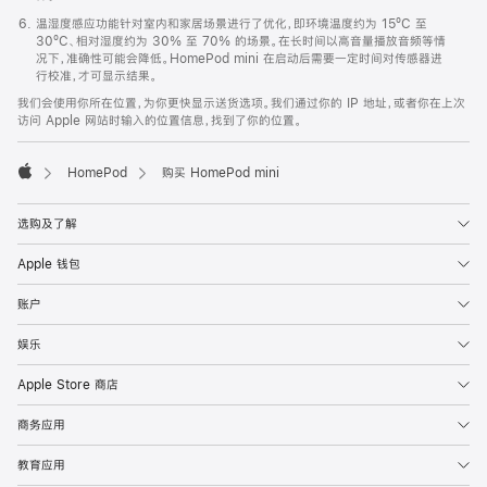
温湿度感应功能针对室内和家居场景进行了优化，即环境温度约为 15ºC 至
30ºC、相对湿度约为 30% 至 70% 的场景。在长时间以高音量播放音频等情
况下，准确性可能会降低。HomePod mini 在启动后需要一定时间对传感器进
行校准，才可显示结果。
我们会使用你所在位置，为你更快显示送货选项。我们通过你的 IP 地址，或者你在上次
访问 Apple 网站时输入的位置信息，找到了你的位置。
HomePod
购买 HomePod mini
Apple
选购及了解
Apple 钱包
账户
娱乐
Apple Store 商店
商务应用
教育应用