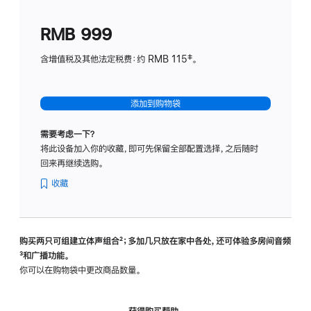
划
(适
RMB 999
用
于
含增值税及其他法定税费：约 RMB 115‡。
HomeP
mini)
添加到购物袋
需要考虑一下？
将此设备加入你的收藏，即可先保留全部配置选择，之后随时
回来再继续选购。
收藏
购买两只可组建立体声组合
脚
²；多加几只放在家中各处，还可体验多‍房‍间音频
脚
³和广播功能。
注
注
你可以在购物袋中更改商品数量。
获得购买帮助，