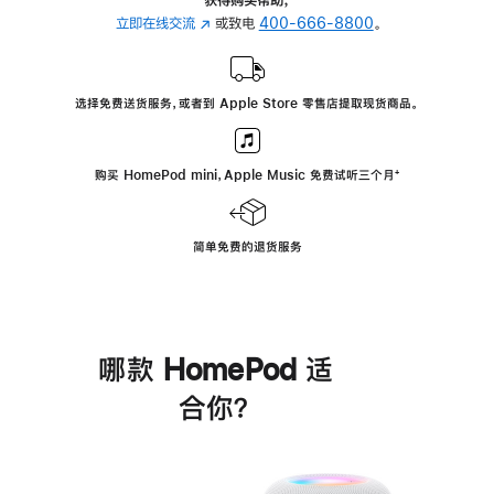
立即在线交流
(在
或致电
400-666-8800
。
新
窗
口
选择免费送货服务，或者到 Apple Store 零售店提取现货商品。
中
打
开)
购买 HomePod mini，Apple Music 免费试听三个月
脚
⁺
注
简单免费的退货服务
哪款 HomePod 适
合你？
进
一
步