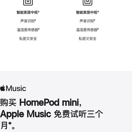
智能家居中枢
脚
⁴
智能家居中枢
脚
⁴
注
注
声音识别
脚
⁵
声音识别
脚
⁵
注
注
温湿度传感器
脚
⁶
温湿度传感器
脚
⁶
注
注
私密又安全
私密又安全
购买 HomePod mini，
Apple Music 免费试听三个
月
脚
⁺。