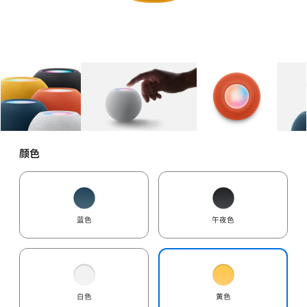
图库
图像
1
图库
图像
2
图库
图像
3
颜色
蓝色
午夜色
白色
黄色