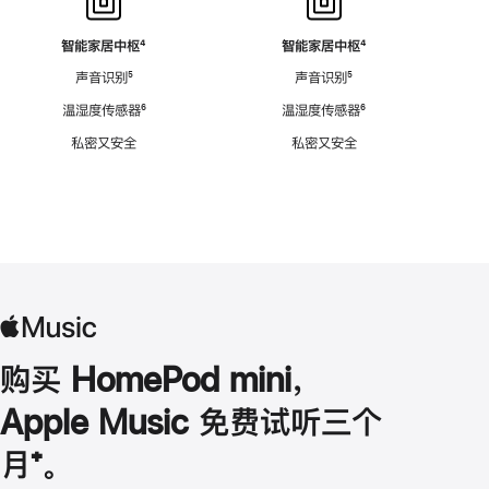
智能家居中枢
脚
⁴
智能家居中枢
脚
⁴
注
注
声音识别
脚
⁵
声音识别
脚
⁵
注
注
温湿度传感器
脚
⁶
温湿度传感器
脚
⁶
注
注
私密又安全
私密又安全
购买 HomePod mini，
Apple Music 免费试听三个
月
脚
⁺。