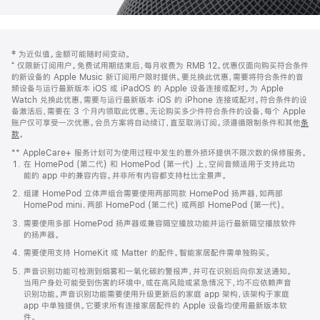
网
脚
‡ 为近似值。金额可能随时间变动。
注
页
⁺ 仅限新订阅用户。免费试用期结束后，每月收费为 RMB 12。优惠仅面向购买符合条件
页
的新设备的 Apple Music 新订阅用户限时提供。要兑换此优惠，需要将符合条件的音
频设备与运行最新版本 iOS 或 iPadOS 的 Apple 设备连接或配对。为 Apple
脚
Watch 兑换此优惠，需要与运行最新版本 iOS 的 iPhone 连接或配对。符合条件的设
备激活后，需要在 3 个月内领取此优惠。无论购买多少件符合条件的设备，每个 Apple
账户仅可享受一次优惠。会员方案将自动续订，直至取消订阅。须遵循限制条件和其他
条
款
。
(在
新
** AppleCare+ 服务计划可为使用过程中发生的意外损坏提供不限次数的保修服务。
窗
在 HomePod (第二代) 和 HomePod (第一代) 上，空间音频适用于支持此功
口
能的 app 中的兼容内容。并非所有内容都支持杜比全景声。
中
打
组建 HomePod 立体声组合需要使用两部同款 HomePod 扬声器，如两部
开)
HomePod mini、两部 HomePod (第二代) 或两部 HomePod (第一代)。
需要使用多部 HomePod 扬声器或兼容隔空播放功能并运行最新隔空播放软件
的扬声器。
需要使用支持 HomeKit 或 Matter 的配件。智能家居配件需单独购买。
声音识别功能可检测到烟雾和一氧化碳的警报声，并可在识别后向你发送通知。
当用户身处可能受到伤害的环境中，或在高风险或紧急情况下，均不应依赖声音
识别功能。声音识别功能需要使用升级更新后的家庭 app 架构，该架构于家庭
app 中单独提供。它要求所有连接家居配件的 Apple 设备均使用最新版本软
件。