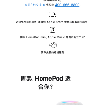
立即在线交流
(在
或致电
400-666-8800
。
新
窗
口
选择免费送货服务，或者到 Apple Store 零售店提取现货商品。
中
打
开)
购买 HomePod mini，Apple Music 免费试听三个月
脚
⁺
注
简单免费的退货服务
哪款 HomePod 适
合你？
进
一
步