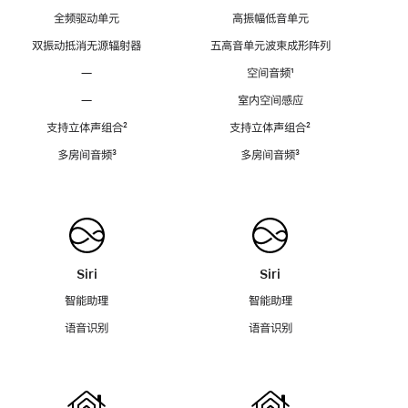
全频驱动单元
高振幅低音单元
双振动抵消无源辐射器
五高音单元波束成形阵列
—
空间音频
脚
¹
注
—
室内空间感应
支持立体声组合
脚
²
支持立体声组合
脚
²
注
注
多房间音频
脚
³
多房间音频
脚
³
注
注
Siri
Siri
智能助理
智能助理
语音识别
语音识别