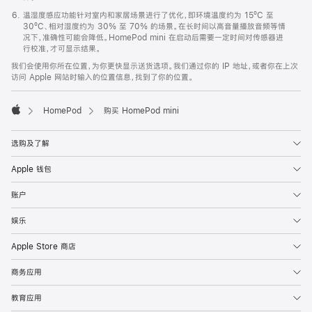
温湿度感应功能针对室内和家居场景进行了优化，即环境温度约为 15ºC 至
30ºC、相对湿度约为 30% 至 70% 的场景。在长时间以高音量播放音频等情
况下，准确性可能会降低。HomePod mini 在启动后需要一定时间对传感器进
行校准，才可显示结果。
我们会使用你所在位置，为你更快显示送货选项。我们通过你的 IP 地址，或者你在上次
访问 Apple 网站时输入的位置信息，找到了你的位置。
HomePod
购买 HomePod mini
Apple
选购及了解
Apple 钱包
账户
娱乐
Apple Store 商店
商务应用
教育应用