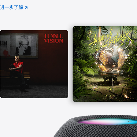
注
进一步了解
Apple
(在
Music
新
窗
口
中
打
开)