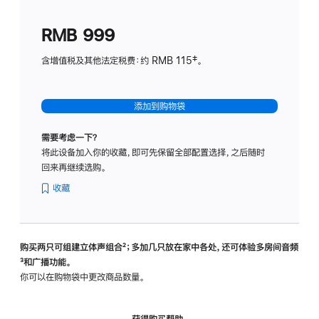
划
(适
RMB 999
用
于
含增值税及其他法定税费：约 RMB 115‡。
HomeP
mini)
添加到购物袋
需要考虑一下？
将此设备加入你的收藏，即可先保留全部配置选择，之后随时
回来再继续选购。
收藏
购买两只可组建立体声组合
脚
²；多加几只放在家中各处，还可体验多‍房‍间音频
脚
³和广播功能。
注
注
你可以在购物袋中更改商品数量。
获得购买帮助，