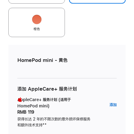
橙色
HomePod mini - 黄色
添加 AppleCare+ 服务计划
AppleCare+ 服务计划 (适用于
AppleC
添加
HomePod mini)
服
RMB 119
务
获得长达 2 年的不限次数的意外损坏保修服务
和额外技术支持
脚
**
计
注