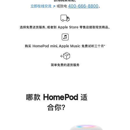
立即在线交流
(在
或致电
400-666-8800
。
新
窗
口
选择免费送货服务，或者到 Apple Store 零售店提取现货商品。
中
打
开)
购买 HomePod mini，Apple Music 免费试听三个月
脚
⁺
注
简单免费的退货服务
哪款 HomePod 适
合你？
进
一
步