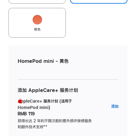
橙色
HomePod mini - 黄色
添加 AppleCare+ 服务计划
AppleCare+ 服务计划 (适用于
AppleC
添加
HomePod mini)
服
RMB 119
务
获得长达 2 年的不限次数的意外损坏保修服务
和额外技术支持
脚
**
计
注