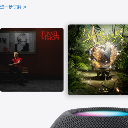
注
进一步了解
Apple
(在
Music
新
窗
口
中
打
开)