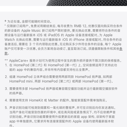
网
脚
‡ 为近似值。金额可能随时间变动。
注
页
⁺ 仅限新订阅用户。免费试用期结束后，每月收费为 RMB 12。优惠仅面向购买符合条件
页
的新设备的 Apple Music 新订阅用户限时提供。要兑换此优惠，需要将符合条件的音
频设备与运行最新版本 iOS 或 iPadOS 的 Apple 设备连接或配对。为 Apple
脚
Watch 兑换此优惠，需要与运行最新版本 iOS 的 iPhone 连接或配对。符合条件的设
备激活后，需要在 3 个月内领取此优惠。无论购买多少件符合条件的设备，每个 Apple
账户仅可享受一次优惠。会员方案将自动续订，直至取消订阅。须遵循限制条件和其他
条
款
。
(在
新
** AppleCare+ 服务计划可为使用过程中发生的意外损坏提供不限次数的保修服务。
窗
在 HomePod (第二代) 和 HomePod (第一代) 上，空间音频适用于支持此功
口
能的 app 中的兼容内容。并非所有内容都支持杜比全景声。
中
打
组建 HomePod 立体声组合需要使用两部同款 HomePod 扬声器，如两部
开)
HomePod mini、两部 HomePod (第二代) 或两部 HomePod (第一代)。
需要使用多部 HomePod 扬声器或兼容隔空播放功能并运行最新隔空播放软件
的扬声器。
需要使用支持 HomeKit 或 Matter 的配件。智能家居配件需单独购买。
声音识别功能可检测到烟雾和一氧化碳的警报声，并可在识别后向你发送通知。
当用户身处可能受到伤害的环境中，或在高风险或紧急情况下，均不应依赖声音
识别功能。声音识别功能需要使用升级更新后的家庭 app 架构，该架构于家庭
app 中单独提供。它要求所有连接家居配件的 Apple 设备均使用最新版本软
件。