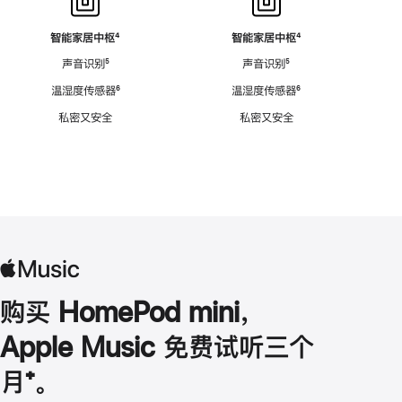
智能家居中枢
脚
⁴
智能家居中枢
脚
⁴
注
注
声音识别
脚
⁵
声音识别
脚
⁵
注
注
温湿度传感器
脚
⁶
温湿度传感器
脚
⁶
注
注
私密又安全
私密又安全
购买 HomePod mini，
Apple Music 免费试听三个
月
脚
⁺。