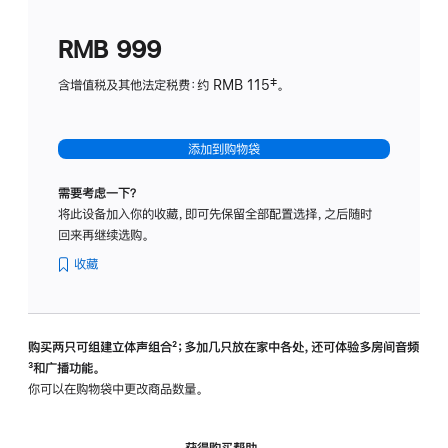
划
(适
RMB 999
用
于
含增值税及其他法定税费：约 RMB 115‡。
HomeP
mini)
添加到购物袋
需要考虑一下？
将此设备加入你的收藏，即可先保留全部配置选择，之后随时
回来再继续选购。
收藏
购买两只可组建立体声组合
脚
²；多加几只放在家中各处，还可体验多‍房‍间音频
脚
³和广播功能。
注
注
你可以在购物袋中更改商品数量。
获得购买帮助，