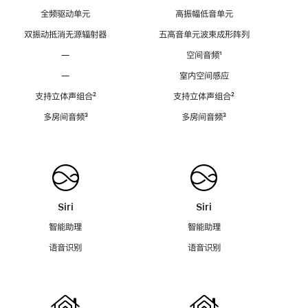
全频驱动单元
高振幅低音单元
双振动抵消无源辐射器
五高音单元波束成形阵列
—
空间音频
脚
¹
注
—
室内空间感应
支持立体声组合
脚
²
支持立体声组合
脚
²
注
注
多房间音频
脚
³
多房间音频
脚
³
注
注
Siri
Siri
智能助理
智能助理
语音识别
语音识别