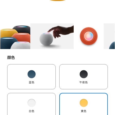
图库
图像
1
图库
图像
2
图库
图像
3
颜色
蓝色
午夜色
白色
黄色