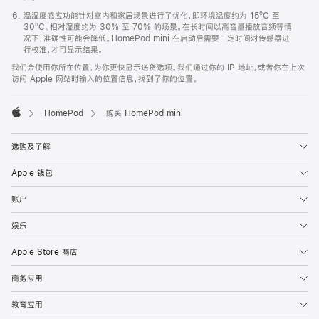
温湿度感应功能针对室内和家居场景进行了优化，即环境温度约为 15ºC 至
30ºC、相对湿度约为 30% 至 70% 的场景。在长时间以高音量播放音频等情
况下，准确性可能会降低。HomePod mini 在启动后需要一定时间对传感器进
行校准，才可显示结果。
我们会使用你所在位置，为你更快显示送货选项。我们通过你的 IP 地址，或者你在上次
访问 Apple 网站时输入的位置信息，找到了你的位置。
HomePod
购买 HomePod mini
Apple
选购及了解
Apple 钱包
账户
娱乐
Apple Store 商店
商务应用
教育应用