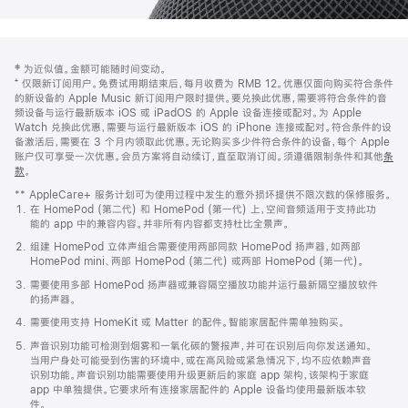
网
脚
‡ 为近似值。金额可能随时间变动。
注
页
⁺ 仅限新订阅用户。免费试用期结束后，每月收费为 RMB 12。优惠仅面向购买符合条件
页
的新设备的 Apple Music 新订阅用户限时提供。要兑换此优惠，需要将符合条件的音
频设备与运行最新版本 iOS 或 iPadOS 的 Apple 设备连接或配对。为 Apple
脚
Watch 兑换此优惠，需要与运行最新版本 iOS 的 iPhone 连接或配对。符合条件的设
备激活后，需要在 3 个月内领取此优惠。无论购买多少件符合条件的设备，每个 Apple
账户仅可享受一次优惠。会员方案将自动续订，直至取消订阅。须遵循限制条件和其他
条
款
。
(在
新
** AppleCare+ 服务计划可为使用过程中发生的意外损坏提供不限次数的保修服务。
窗
在 HomePod (第二代) 和 HomePod (第一代) 上，空间音频适用于支持此功
口
能的 app 中的兼容内容。并非所有内容都支持杜比全景声。
中
打
组建 HomePod 立体声组合需要使用两部同款 HomePod 扬声器，如两部
开)
HomePod mini、两部 HomePod (第二代) 或两部 HomePod (第一代)。
需要使用多部 HomePod 扬声器或兼容隔空播放功能并运行最新隔空播放软件
的扬声器。
需要使用支持 HomeKit 或 Matter 的配件。智能家居配件需单独购买。
声音识别功能可检测到烟雾和一氧化碳的警报声，并可在识别后向你发送通知。
当用户身处可能受到伤害的环境中，或在高风险或紧急情况下，均不应依赖声音
识别功能。声音识别功能需要使用升级更新后的家庭 app 架构，该架构于家庭
app 中单独提供。它要求所有连接家居配件的 Apple 设备均使用最新版本软
件。