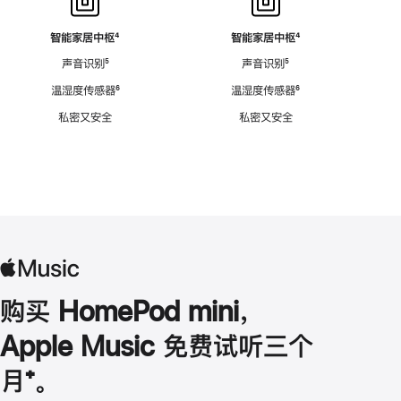
智能家居中枢
脚
⁴
智能家居中枢
脚
⁴
注
注
声音识别
脚
⁵
声音识别
脚
⁵
注
注
温湿度传感器
脚
⁶
温湿度传感器
脚
⁶
注
注
私密又安全
私密又安全
购买 HomePod mini，
Apple Music 免费试听三个
月
脚
⁺。