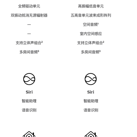
全频驱动单元
高振幅低音单元
双振动抵消无源辐射器
五高音单元波束成形阵列
—
空间音频
脚
¹
注
—
室内空间感应
支持立体声组合
脚
²
支持立体声组合
脚
²
注
注
多房间音频
脚
³
多房间音频
脚
³
注
注
Siri
Siri
智能助理
智能助理
语音识别
语音识别