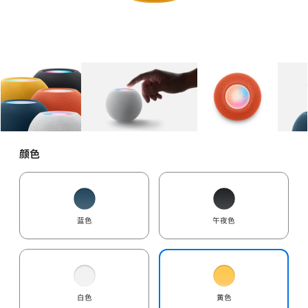
图库
图像
1
图库
图像
2
图库
图像
3
颜色
蓝色
午夜色
白色
黄色