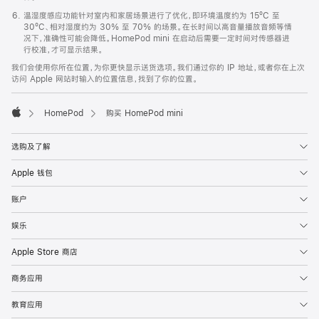
温湿度感应功能针对室内和家居场景进行了优化，即环境温度约为 15ºC 至
30ºC、相对湿度约为 30% 至 70% 的场景。在长时间以高音量播放音频等情
况下，准确性可能会降低。HomePod mini 在启动后需要一定时间对传感器进
行校准，才可显示结果。
我们会使用你所在位置，为你更快显示送货选项。我们通过你的 IP 地址，或者你在上次
访问 Apple 网站时输入的位置信息，找到了你的位置。
HomePod
购买 HomePod mini
Apple
选购及了解
Apple 钱包
账户
娱乐
Apple Store 商店
商务应用
教育应用