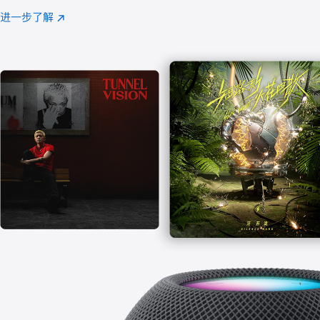
注
进一步了解
Apple
(在
Music
新
窗
口
中
打
开)