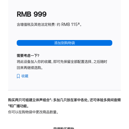
划
(适
RMB 999
用
于
含增值税及其他法定税费：约 RMB 115‡。
HomeP
mini)
添加到购物袋
需要考虑一下？
将此设备加入你的收藏，即可先保留全部配置选择，之后随时
回来再继续选购。
收藏
购买两只可组建立体声组合
脚
²；多加几只放在家中各处，还可体验多‍房‍间音频
脚
³和广播功能。
注
注
你可以在购物袋中更改商品数量。
获得购买帮助，