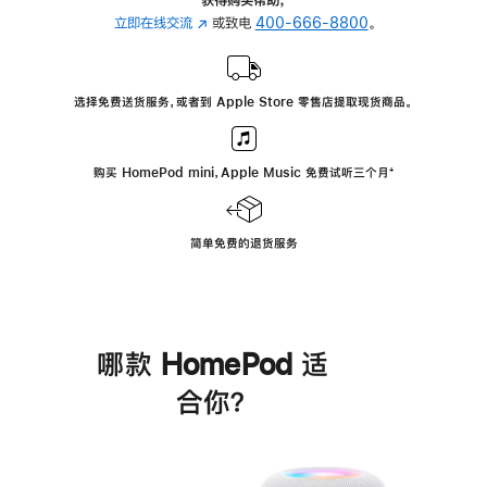
立即在线交流
(在
或致电
400-666-8800
。
新
窗
口
选择免费送货服务，或者到 Apple Store 零售店提取现货商品。
中
打
开)
购买 HomePod mini，Apple Music 免费试听三个月
脚
⁺
注
简单免费的退货服务
哪款 HomePod 适
合你？
进
一
步