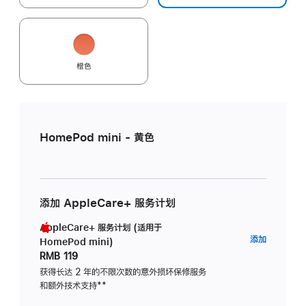
橙色
HomePod mini - 黄色
添加 AppleCare+ 服务计划
AppleCare+ 服务计划 (适用于
AppleC
添加
HomePod mini)
服
RMB 119
务
获得长达 2 年的不限次数的意外损坏保修服务
和额外技术支持
脚
**
计
注