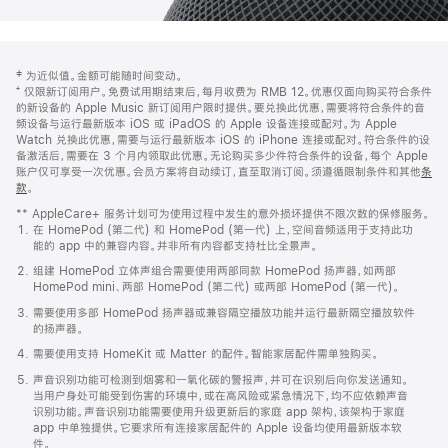
网
脚
‡ 为近似值。金额可能随时间变动。
注
页
⁺ 仅限新订阅用户。免费试用期结束后，每月收费为 RMB 12。优惠仅面向购买符合条件
页
的新设备的 Apple Music 新订阅用户限时提供。要兑换此优惠，需要将符合条件的音
频设备与运行最新版本 iOS 或 iPadOS 的 Apple 设备连接或配对。为 Apple
脚
Watch 兑换此优惠，需要与运行最新版本 iOS 的 iPhone 连接或配对。符合条件的设
备激活后，需要在 3 个月内领取此优惠。无论购买多少件符合条件的设备，每个 Apple
账户仅可享受一次优惠。会员方案将自动续订，直至取消订阅。须遵循限制条件和其他
条
款
。
(在
新
** AppleCare+ 服务计划可为使用过程中发生的意外损坏提供不限次数的保修服务。
窗
在 HomePod (第二代) 和 HomePod (第一代) 上，空间音频适用于支持此功
口
能的 app 中的兼容内容。并非所有内容都支持杜比全景声。
中
打
组建 HomePod 立体声组合需要使用两部同款 HomePod 扬声器，如两部
开)
HomePod mini、两部 HomePod (第二代) 或两部 HomePod (第一代)。
需要使用多部 HomePod 扬声器或兼容隔空播放功能并运行最新隔空播放软件
的扬声器。
需要使用支持 HomeKit 或 Matter 的配件。智能家居配件需单独购买。
声音识别功能可检测到烟雾和一氧化碳的警报声，并可在识别后向你发送通知。
当用户身处可能受到伤害的环境中，或在高风险或紧急情况下，均不应依赖声音
识别功能。声音识别功能需要使用升级更新后的家庭 app 架构，该架构于家庭
app 中单独提供。它要求所有连接家居配件的 Apple 设备均使用最新版本软
件。