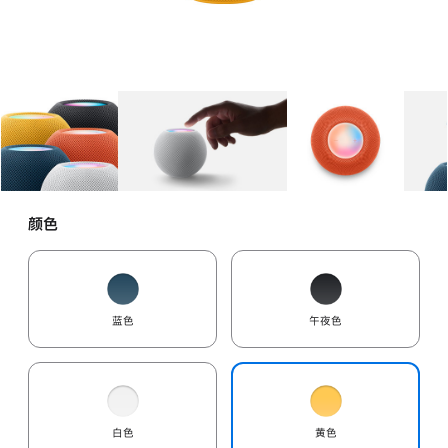
图库
图像
1
图库
图像
2
图库
图像
3
颜色
蓝色
午夜色
白色
黄色