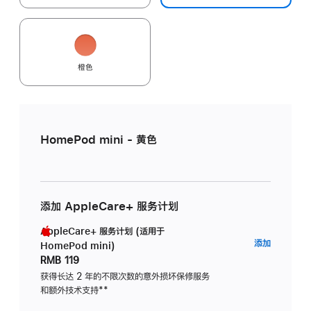
橙色
HomePod mini - 黄色
添加 AppleCare+ 服务计划
AppleCare+ 服务计划 (适用于
AppleC
添加
HomePod mini)
服
RMB 119
务
获得长达 2 年的不限次数的意外损坏保修服务
和额外技术支持
脚
**
计
注