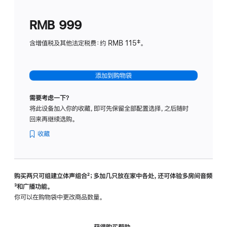
划
(适
RMB 999
用
于
含增值税及其他法定税费：约 RMB 115‡。
HomeP
mini)
添加到购物袋
需要考虑一下？
将此设备加入你的收藏，即可先保留全部配置选择，之后随时
回来再继续选购。
收藏
购买两只可组建立体声组合
脚
²；多加几只放在家中各处，还可体验多‍房‍间音频
脚
³和广播功能。
注
注
你可以在购物袋中更改商品数量。
获得购买帮助，