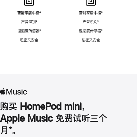
智能家居中枢
脚
⁴
智能家居中枢
脚
⁴
注
注
声音识别
脚
⁵
声音识别
脚
⁵
注
注
温湿度传感器
脚
⁶
温湿度传感器
脚
⁶
注
注
私密又安全
私密又安全
购买 HomePod mini，
Apple Music 免费试听三个
月
脚
⁺。