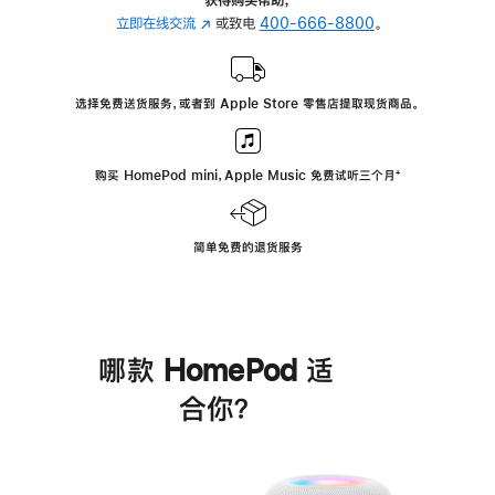
立即在线交流
(在
或致电
400-666-8800
。
新
窗
口
选择免费送货服务，或者到 Apple Store 零售店提取现货商品。
中
打
开)
购买 HomePod mini，Apple Music 免费试听三个月
脚
⁺
注
简单免费的退货服务
哪款 HomePod 适
合你？
进
一
步