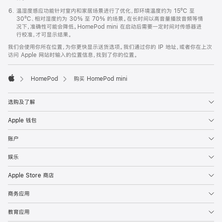
温湿度感应功能针对室内和家居场景进行了优化，即环境温度约为 15ºC 至
30ºC、相对湿度约为 30% 至 70% 的场景。在长时间以高音量播放音频等情
况下，准确性可能会降低。HomePod mini 在启动后需要一定时间对传感器进
行校准，才可显示结果。
我们会使用你所在位置，为你更快显示送货选项。我们通过你的 IP 地址，或者你在上次
访问 Apple 网站时输入的位置信息，找到了你的位置。
HomePod
购买 HomePod mini
Apple
选购及了解
Apple 钱包
账户
娱乐
Apple Store 商店
商务应用
教育应用