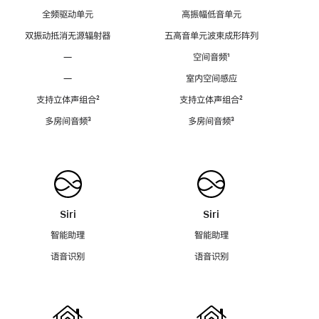
全频驱动单元
高振幅低音单元
双振动抵消无源辐射器
五高音单元波束成形阵列
—
空间音频
脚
¹
注
—
室内空间感应
支持立体声组合
脚
²
支持立体声组合
脚
²
注
注
多房间音频
脚
³
多房间音频
脚
³
注
注
Siri
Siri
智能助理
智能助理
语音识别
语音识别