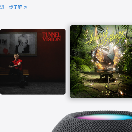
注
进一步了解
Apple
(在
Music
新
窗
口
中
打
开)