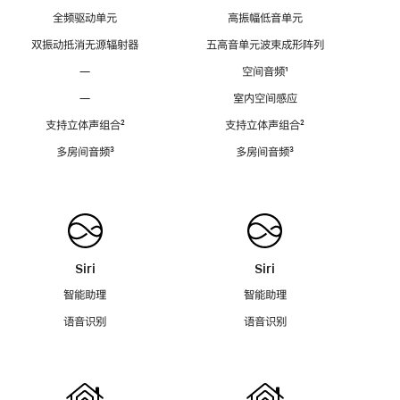
全频驱动单元
高振幅低音单元
双振动抵消无源辐射器
五高音单元波束成形阵列
—
空间音频
脚
¹
注
—
室内空间感应
支持立体声组合
脚
²
支持立体声组合
脚
²
注
注
多房间音频
脚
³
多房间音频
脚
³
注
注
Siri
Siri
智能助理
智能助理
语音识别
语音识别