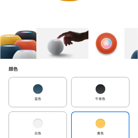
图库
图像
1
图库
图像
2
图库
图像
3
颜色
蓝色
午夜色
白色
黄色