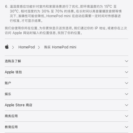
温湿度感应功能针对室内和家居场景进行了优化，即环境温度约为 15ºC 至
30ºC、相对湿度约为 30% 至 70% 的场景。在长时间以高音量播放音频等情
况下，准确性可能会降低。HomePod mini 在启动后需要一定时间对传感器进
行校准，才可显示结果。
我们会使用你所在位置，为你更快显示送货选项。我们通过你的 IP 地址，或者你在上次
访问 Apple 网站时输入的位置信息，找到了你的位置。
HomePod
购买 HomePod mini
Apple
选购及了解
Apple 钱包
账户
娱乐
Apple Store 商店
商务应用
教育应用