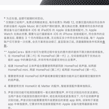
网
脚
‡ 为近似值。金额可能随时间变动。
注
页
⁺ 仅限新订阅用户。免费试用期结束后，每月收费为 RMB 12。优惠仅面向购买符合条件
页
的新设备的 Apple Music 新订阅用户限时提供。要兑换此优惠，需要将符合条件的音
频设备与运行最新版本 iOS 或 iPadOS 的 Apple 设备连接或配对。为 Apple
脚
Watch 兑换此优惠，需要与运行最新版本 iOS 的 iPhone 连接或配对。符合条件的设
备激活后，需要在 3 个月内领取此优惠。无论购买多少件符合条件的设备，每个 Apple
账户仅可享受一次优惠。会员方案将自动续订，直至取消订阅。须遵循限制条件和其他
条
款
。
(在
新
** AppleCare+ 服务计划可为使用过程中发生的意外损坏提供不限次数的保修服务。
窗
在 HomePod (第二代) 和 HomePod (第一代) 上，空间音频适用于支持此功
口
能的 app 中的兼容内容。并非所有内容都支持杜比全景声。
中
打
组建 HomePod 立体声组合需要使用两部同款 HomePod 扬声器，如两部
开)
HomePod mini、两部 HomePod (第二代) 或两部 HomePod (第一代)。
需要使用多部 HomePod 扬声器或兼容隔空播放功能并运行最新隔空播放软件
的扬声器。
需要使用支持 HomeKit 或 Matter 的配件。智能家居配件需单独购买。
声音识别功能可检测到烟雾和一氧化碳的警报声，并可在识别后向你发送通知。
当用户身处可能受到伤害的环境中，或在高风险或紧急情况下，均不应依赖声音
识别功能。声音识别功能需要使用升级更新后的家庭 app 架构，该架构于家庭
app 中单独提供。它要求所有连接家居配件的 Apple 设备均使用最新版本软
件。