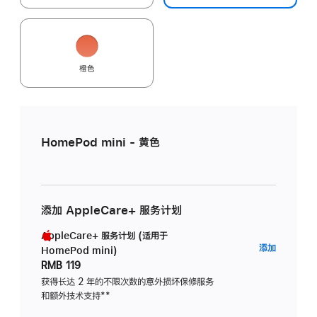
橙色
HomePod mini - 黄色
添加 AppleCare+ 服务计划
AppleCare+ 服务计划 (适用于
AppleC
添加
HomePod mini)
服
RMB 119
务
获得长达 2 年的不限次数的意外损坏保修服务
和额外技术支持
脚
**
计
注