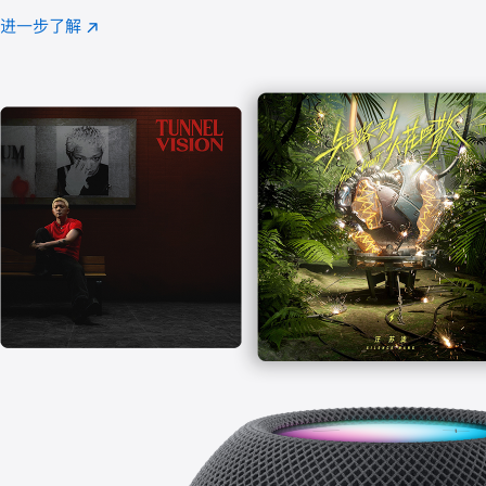
注
进一步了解
Apple
(在
Music
新
窗
口
中
打
开)