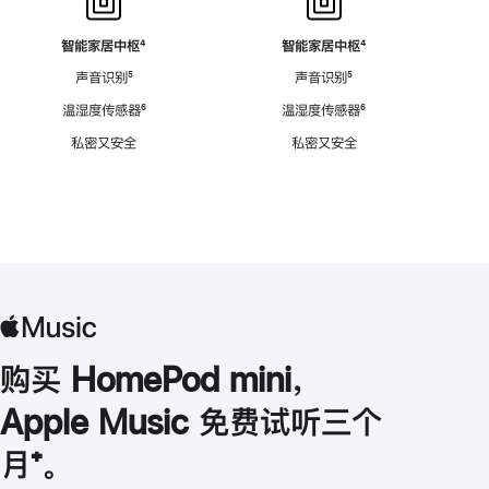
智能家居中枢
脚
⁴
智能家居中枢
脚
⁴
注
注
声音识别
脚
⁵
声音识别
脚
⁵
注
注
温湿度传感器
脚
⁶
温湿度传感器
脚
⁶
注
注
私密又安全
私密又安全
购买 HomePod mini，
Apple Music 免费试听三个
月
脚
⁺。