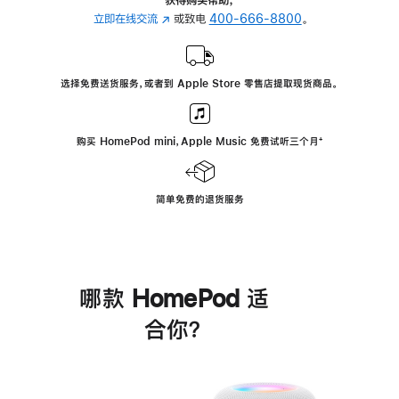
立即在线交流
(在
或致电
400-666-8800
。
新
窗
口
选择免费送货服务，或者到 Apple Store 零售店提取现货商品。
中
打
开)
购买 HomePod mini，Apple Music 免费试听三个月
脚
⁺
注
简单免费的退货服务
哪款 HomePod 适
合你？
进
一
步