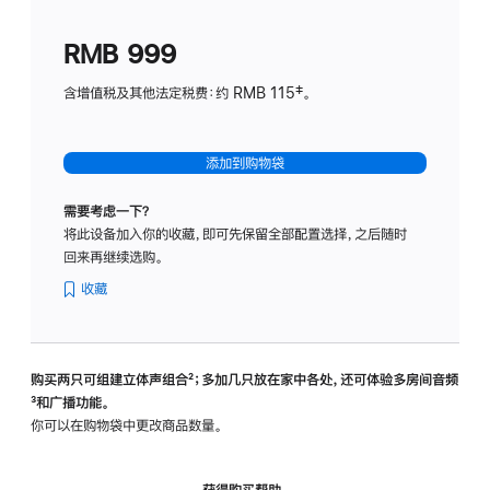
划
(适
RMB 999
用
于
含增值税及其他法定税费：约 RMB 115‡。
HomeP
mini)
添加到购物袋
需要考虑一下？
将此设备加入你的收藏，即可先保留全部配置选择，之后随时
回来再继续选购。
收藏
购买两只可组建立体声组合
脚
²；多加几只放在家中各处，还可体验多‍房‍间音频
脚
³和广播功能。
注
注
你可以在购物袋中更改商品数量。
获得购买帮助，