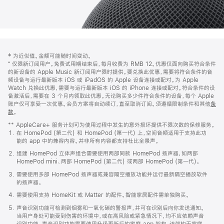
网
脚
‡ 为近似值。金额可能随时间变动。
注
页
⁺ 仅限新订阅用户。免费试用期结束后，每月收费为 RMB 12。优惠仅面向购买符合条件
页
的新设备的 Apple Music 新订阅用户限时提供。要兑换此优惠，需要将符合条件的音
频设备与运行最新版本 iOS 或 iPadOS 的 Apple 设备连接或配对。为 Apple
脚
Watch 兑换此优惠，需要与运行最新版本 iOS 的 iPhone 连接或配对。符合条件的设
备激活后，需要在 3 个月内领取此优惠。无论购买多少件符合条件的设备，每个 Apple
账户仅可享受一次优惠。会员方案将自动续订，直至取消订阅。须遵循限制条件和其他
条
款
。
(在
新
** AppleCare+ 服务计划可为使用过程中发生的意外损坏提供不限次数的保修服务。
窗
在 HomePod (第二代) 和 HomePod (第一代) 上，空间音频适用于支持此功
口
能的 app 中的兼容内容。并非所有内容都支持杜比全景声。
中
打
组建 HomePod 立体声组合需要使用两部同款 HomePod 扬声器，如两部
开)
HomePod mini、两部 HomePod (第二代) 或两部 HomePod (第一代)。
需要使用多部 HomePod 扬声器或兼容隔空播放功能并运行最新隔空播放软件
的扬声器。
需要使用支持 HomeKit 或 Matter 的配件。智能家居配件需单独购买。
声音识别功能可检测到烟雾和一氧化碳的警报声，并可在识别后向你发送通知。
当用户身处可能受到伤害的环境中，或在高风险或紧急情况下，均不应依赖声音
识别功能。声音识别功能需要使用升级更新后的家庭 app 架构，该架构于家庭