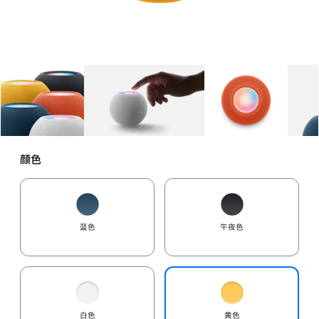
图库
图像
1
图库
图像
2
图库
图像
3
颜色
蓝色
午夜色
白色
黄色