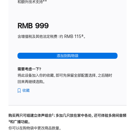
和额外技术支持
脚
**
计
注
划
(适
RMB 999
用
于
含增值税及其他法定税费：约 RMB 115‡。
HomeP
mini)
添加到购物袋
需要考虑一下？
将此设备加入你的收藏，即可先保留全部配置选择，之后随时
回来再继续选购。
收藏
购买两只可组建立体声组合
脚
²；多加几只放在家中各处，还可体验多‍房‍间音频
脚
³和广播功能。
注
注
你可以在购物袋中更改商品数量。