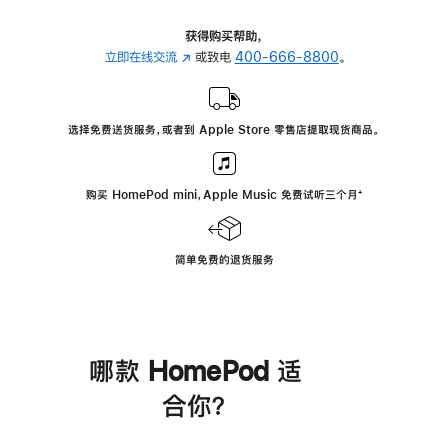
获得购买帮助，
立即在线交流
(在
或致电
400-666-8800
。
新
窗
口
选择免费送货服务，或者到 Apple Store 零售店提取现货商品。
中
打
开)
购买 HomePod mini，Apple Music 免费试听三个月
脚
⁺
注
简单免费的退货服务
哪款 HomePod 适
合你？
进