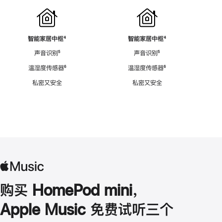
智能家居中枢
脚
⁴
智能家居中枢
脚
⁴
注
注
声音识别
脚
⁵
声音识别
脚
⁵
注
注
温湿度传感器
脚
⁶
温湿度传感器
脚
⁶
注
注
私密又安全
私密又安全
购买 HomePod mini，
Apple Music 免费试听三个