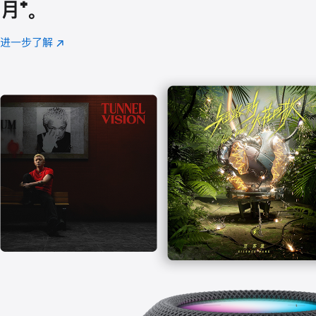
月
脚
⁺。
注
进一步了解
Apple
(在
Music
新
窗
口
中
打
开)