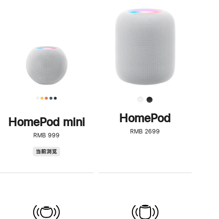
一
步
了
解
HomePod<
HomePod
HomePod mini
RMB 2699
RMB 999
HomePod
当前浏览
mini