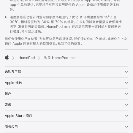
app 中单独提供。它要求所有连接家居配件的 Apple 设备均使用最新版本软
件。
温湿度感应功能针对室内和家居场景进行了优化，即环境温度约为 15ºC 至
30ºC、相对湿度约为 30% 至 70% 的场景。在长时间以高音量播放音频等情
况下，准确性可能会降低。HomePod mini 在启动后需要一定时间对传感器进
行校准，才可显示结果。
我们会使用你所在位置，为你更快显示送货选项。我们通过你的 IP 地址，或者你在上次
访问 Apple 网站时输入的位置信息，找到了你的位置。
HomePod
购买 HomePod mini
Apple
选购及了解
Apple 钱包
账户
娱乐
Apple Store 商店
商务应用