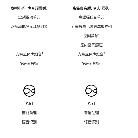
身材小巧，声音超震撼。
高保真音质，令人沉浸。
全频驱动单元
高振幅低音单元
双振动抵消无源辐射器
五高音单元波束成形阵列
—
空间音频
脚
¹
注
—
室内空间感应
支持立体声组合
脚
²
支持立体声组合
脚
²
注
注
多房间音频
脚
³
多房间音频
脚
³
注
注
Siri
Siri
智能助理
智能助理
语音识别
语音识别