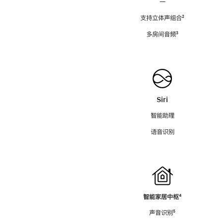
—
支持立体声组合
脚
²
注
多房间音频
脚
³
注
Siri
智能助理
语音识别
智能家居中枢
脚
⁴
注
声音识别
脚
⁵