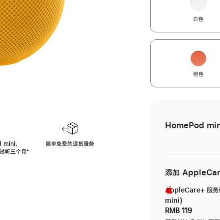
白色
橙色
HomePod min
 mini，
简单免费的退货服务
免费试听三个月
脚
⁺
注
添加 AppleCa
AppleCare+ 服
mini)
RMB 119