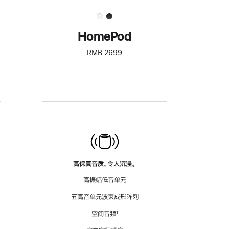
HomePod
RMB 2699
高保真音质，令人沉浸。
高振幅低音单元
五高音单元波束成形阵列
空间音频
脚
¹
注