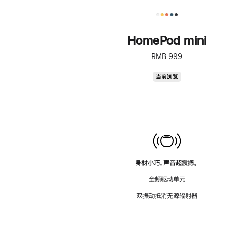
HomePod mini
RMB 999
HomePod
当前浏览
mini
身材小巧，声音超震撼。
全频驱动单元
双振动抵消无源辐射器
—