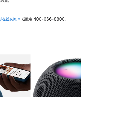
数量。
即在线交流
(在
或致电
400-666-8800。
新
窗
口
中
打
开)
库
图像
4
图库
图像
5