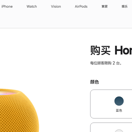
iPhone
Watch
Vision
AirPods
家居
娱乐
购买 Hom
每位顾客限购 2 台。
颜色
蓝色