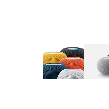
图库
图像
1