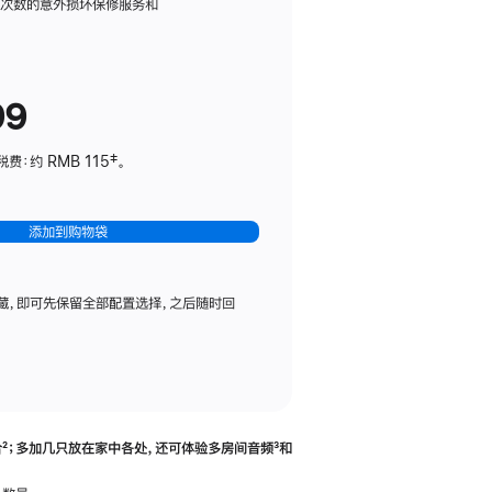
务
限次数的意外损坏保修服务和
计
划
(适
99
用
于
：约 RMB 115‡。
HomePod
mini)
添加到购物袋
藏，即可先保留全部配置选择，之后随时回
合
脚
²；多加几只放在家中各处，还可体验多‍房‍间音频
脚
³和
注
注