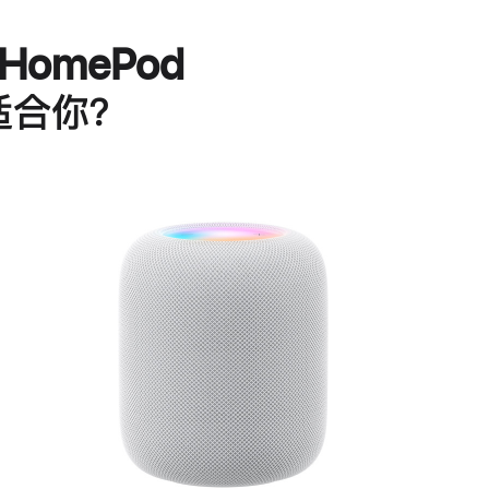
HomePod
适合你？
进
一
步
了
解
HomePod<