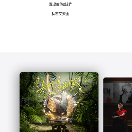
注
温湿度传感器
脚
⁶
注
私密又安全