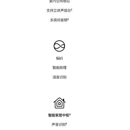
室内空间感应
支持立体声组合
脚
²
注
多房间音频
脚
³
注
Siri
智能助理
语音识别
智能家居中枢
脚
⁴
注
声音识别
脚
⁵