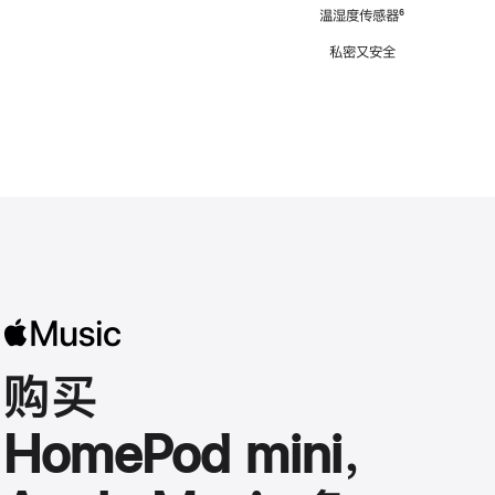
注
温湿度传感器
脚
⁶
注
私密又安全
购买
HomePod mini，