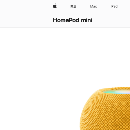
Apple
商店
Mac
iPad
HomePod mini
购
买
HomePod mini