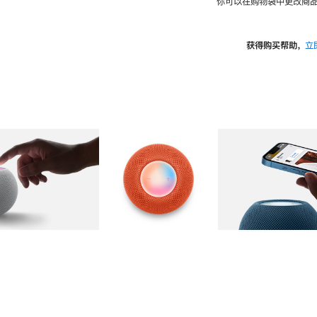
你可以在购物袋中更改商品
获得购买帮助，
立
图库
图像
2
图库
图像
3
图