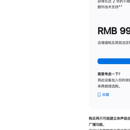
获得长达 2 年的不
额外技术支持
脚
**
注
RMB 9
含增值税及其他法定税费
需要考虑一下？
将此设备加入你的收
来再继续选购。
收藏
购买两只可组建立体声组
广播功能。