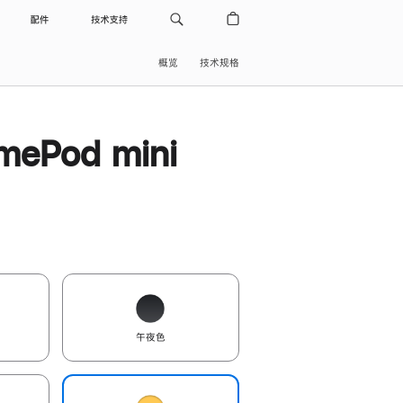
配件
技术支持
概览
技术规格
ePod mini
午夜色